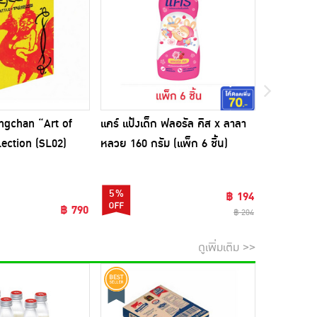
ingchan “Art of
แคร์ แป้งเด็ก ฟลอรัล คิส x ลาลา
EAO โมเดลส
ection (SL02)
หลวย 160 กรัม (แพ็ก 6 ชิ้น)
5%
29%
฿ 194
฿ 790
฿ 204
ดูเพิ่มเติม >>