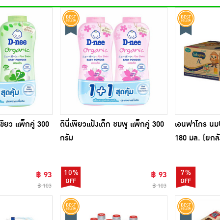
เขียว แพ็กคู่ 300
ดีนี่เพียวแป้งเด็ก ชมพู แพ็กคู่ 300
เอนฟาโกร นมU
กรัม
180 มล. (ยกลั
10%
7%
฿ 93
฿ 93
฿ 103
฿ 103