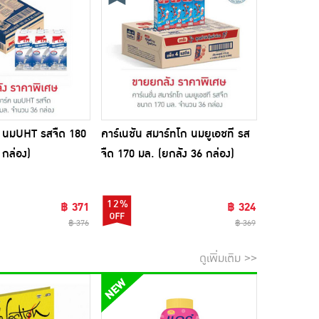
 นมUHT รสจืด 180
คาร์เนชัน สมาร์ทโก นมยูเอชที รส
จิตรลดา นม
 กล่อง)
จืด 170 มล. (ยกลัง 36 กล่อง)
(ยกลัง 36 
12%
1%
฿ 371
฿ 324
฿ 376
฿ 369
ดูเพิ่มเติม >>