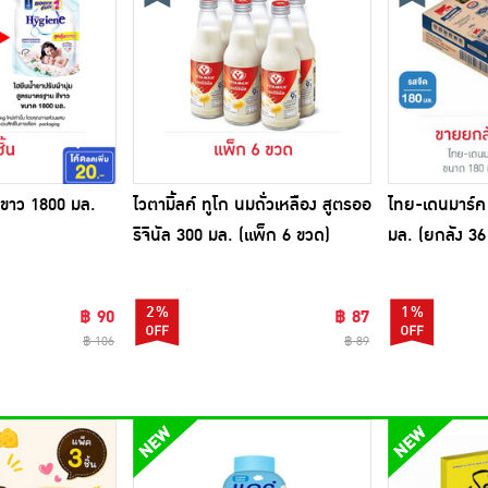
สีขาว 1800 มล.
ไวตามิ้ลค์ ทูโก นมถั่วเหลือง สูตรออ
ไทย-เดนมาร์ค
ริจินัล 300 มล. (แพ็ก 6 ขวด)
มล. (ยกลัง 36
2%
1%
฿ 90
฿ 87
฿ 106
฿ 89