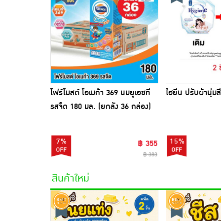
โฟร์โมสต์ โอเมก้า 369 นมยูเอชที
ไฮยีน ปรับผ้านุ่ม
รสจืด 180 มล. (ยกลัง 36 กล่อง)
7%
15%
฿ 355
฿ 383
สินค้าใหม่