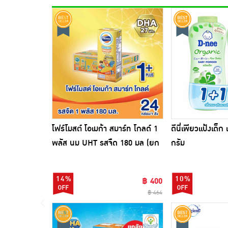
โฟร์โมสต์ โอเมก้า สมาร์ท โกลด์ 1
ดีนี่เพียวแป้งเด็ก 
พลัส นม UHT รสจืด 180 มล (ยก
กรัม
ลัง24กล่อง)
14%
10%
฿ 400
฿ 464