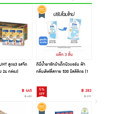
HT สูตร3 รสจืด
ดีนี่น้ำยาซักผ้าเด็กนิวบอร์น ฟ้า
ไฮยีน ปรับผ
ง 24 กล่อง)
กลิ่นเลิฟลี่สกาย 530 มิลลิลิตร (1
แพ็ก 3 ถุง)
แพ็ก 3 ชิ้น)
5%
17%
฿ 445
฿ 283
฿ 480
฿ 297