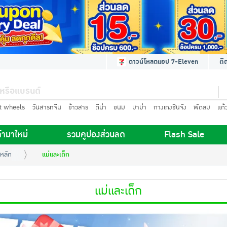
ดาวน์โหลดแอป 7-Eleven
ติ
t wheels
วันสารทจีน
ข้าวสาร
ดีน่า
ขนม
มาม่า
กางเกงชินจัง
พัดลม
แก้
้ามาใหม่
รวมคูปองส่วนลด
Flash Sale
หลัก
แม่และเด็ก
แม่และเด็ก