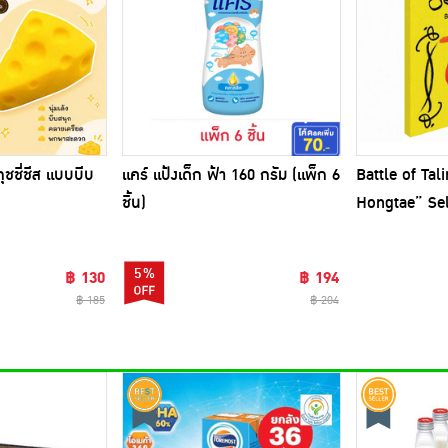
ชชี่ชีส แบบบีบ
แคร์ แป้งเด็ก ฟ้า 160 กรัม (แพ็ก 6
Battle of Tal
ชิ้น)
Hongtae” Sel
5%
฿ 130
฿ 194
฿ 185
฿ 204