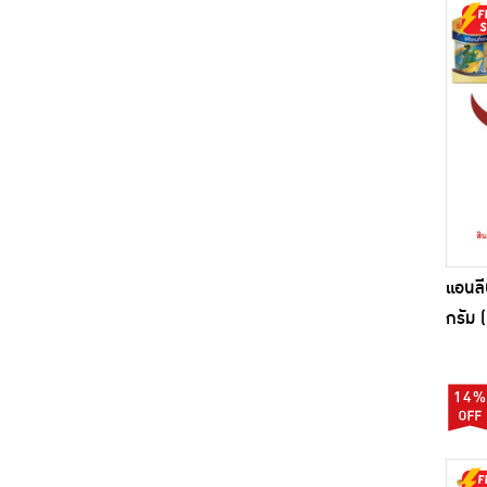
แอนลี
กรัม (
14%