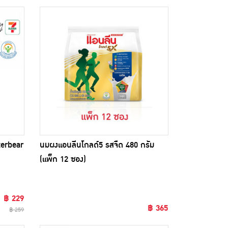
terbear
นมผงแอนลีนโกลด์5 รสจืด 480 กรัม
(แพ็ก 12 ซอง)
฿ 229
฿ 365
฿ 259