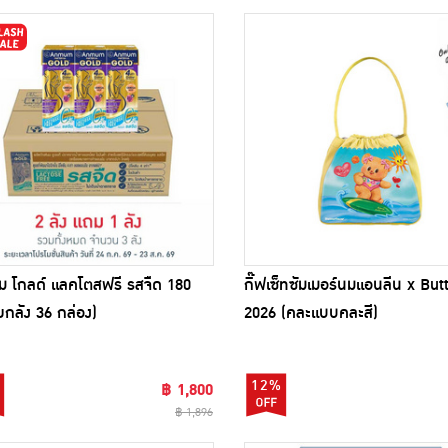
ม โกลด์ แลคโตสฟรี รสจืด 180
กิ๊ฟเซ็ทซัมเมอร์นมแอนลีน x But
ยกลัง 36 กล่อง)
2026 (คละแบบคละสี)
12%
฿ 1,800
฿ 1,896