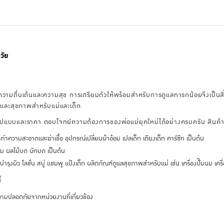
วัย
ยความตื่นเต้นและความสุข การเตรียมตัวให้พร้อมสำหรับการดูแลทารกน้อยจึงเป็นสิ่
ิวและสุขภาพสำหรับแม่และเด็ก
รูปแบบและราคา ตอบโจทย์ความต้องการของพ่อแม่ยุคใหม่ได้อย่างครบครัน สินค้า
ำความสะอาดและฆ่าเชื้อ อุปกรณ์เปลี่ยนผ้าอ้อม เปลเด็ก เตียงเด็ก คาร์ซีท เป็นต้น
ิม ผลไม้บด ผักบด เป็นต้น
รุงผิว โลชั่น สบู่ แชมพู แป้งเด็ก ผลิตภัณฑ์ดูแลสุขภาพสำหรับแม่ เช่น เครื่องปั๊มนม เครื
้
มปลอดภัยจากหน่วยงานที่เกี่ยวข้อง