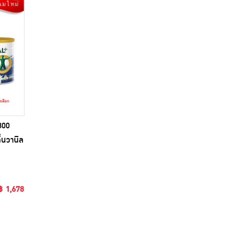
800
่นวานิล
฿ 1,678