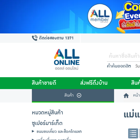
ติดต่อสอบถาม 1371
คำค้นยอดฮิต
วั
สินค้าขายดี
ส่งฟรีถึงบ้าน
สินค
สินค้า
หน้า
แม่แ
หมวดหมู่สินค้า
ซูเปอร์มาร์เก็ต
ขนมขบเคี้ยว และช็อคโกแลต