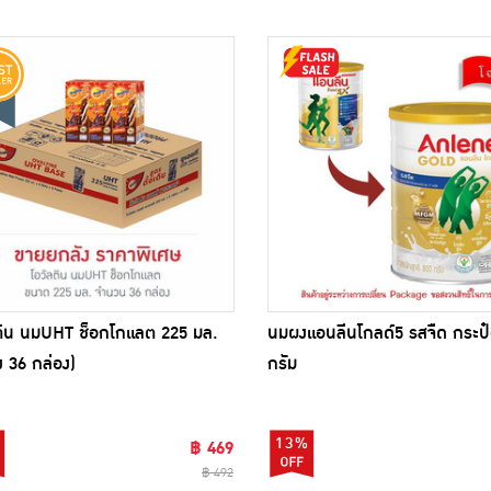
ติน นมUHT ช็อกโกแลต 225 มล.
นมผงแอนลีนโกลด์5 รสจืด กระป
ง 36 กล่อง)
กรัม
13%
฿ 469
฿ 492