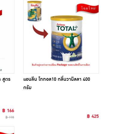
ท สูตร
แอนลีน โททอล10 กลิ่นวานิลลา 400
กรัม
฿ 166
฿ 425
฿ 198