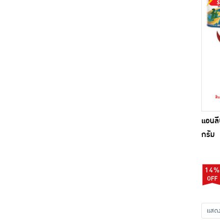
แอนลี
กรัม
14%
แส