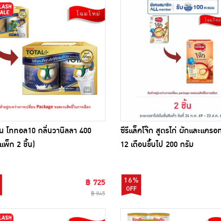
น โททอล10 กลิ่นวานิลลา 400
ซีรีแล็คโจ๊ก สูตรไก่ ผักและแครอ
แพ็ก 2 ชิ้น)
12 เดือนขึ้นไป 200 กรัม
16%
฿ 725
฿ 845