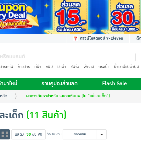
ดาวน์โหลดแอป 7-Eleven
ติ
นสารทจีน
ข้าวสาร
ดีน่า
ขนม
มาม่า
ชินจัง
พัดลม
กระเป๋า
น้ำยาปรับผ้านุ่ม
้ามาใหม่
รวมคูปองส่วนลด
Flash Sale
หลัก
ผลการค้นหาสำหรับ »แคลเซียม« (ใน "แม่และเด็ก")
ละเด็ก
(11 สินค้า)
แสดง
30
60
90
จัดเรียงตาม
ยอดนิยม