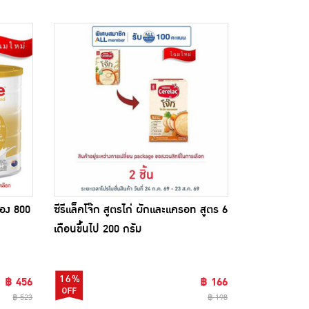
๋อง 800
ซีรีแล็คโจ๊ก สูตรไก่ ผักและแครอท สูตร 6
เดือนขึ้นไป 200 กรัม
16%
฿ 456
฿ 166
฿ 523
฿ 198