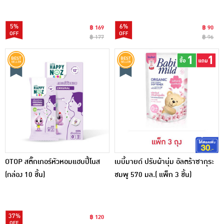
5%
6%
฿ 169
฿ 90
฿ 177
฿ 96
OTOP สติ๊กเกอร์หัวหอมแฮบปี้โนส
เบบี้มายด์ ปรับผ้านุ่ม อัลตร้าซากุระ
(กล่อง 10 ชิ้น)
ชมพู 570 มล.( แพ็ก 3 ชิ้น)
37%
฿ 120