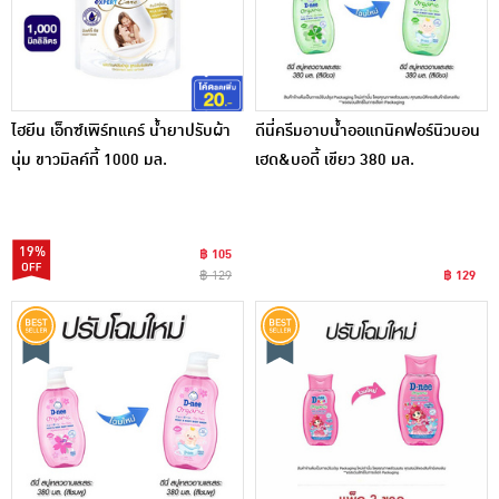
ไฮยีน เอ็กซ์เพิร์ทแคร์ น้ำยาปรับผ้า
ดีนี่ครีมอาบน้ำออแกนิคฟอร์นิวบอน
นุ่ม ขาวมิลค์กี้ 1000 มล.
เฮด&บอดี้ เขียว 380 มล.
19%
฿ 105
฿ 129
฿ 129