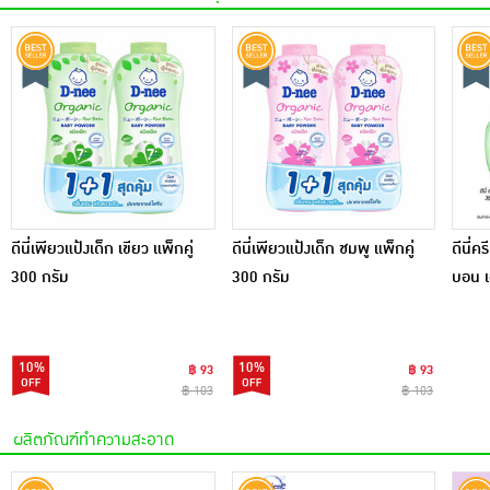
เครื่องปรุงรสและของแห้ง
ขนมขบเคี้ยว และช็อคโกแลต
อาหารสด ผัก ผลไม้และเบเกอรี่
ดีนี่เพียวแป้งเด็ก เขียว แพ็กคู่
ดีนี่เพียวแป้งเด็ก ชมพู แพ็กคู่
ดีนี่
300 กรัม
300 กรัม
บอน เ
10%
10%
฿ 93
฿ 93
฿ 103
฿ 103
ผลิตภัณฑ์ทำความสะอาด