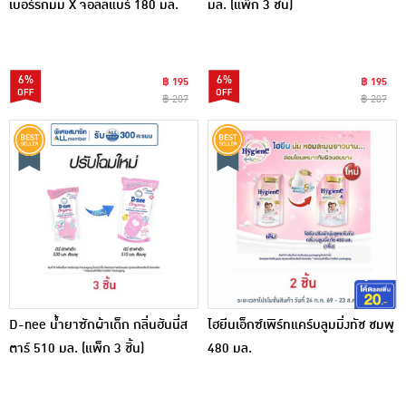
เบอร์รีกัมมี่ X จอลลี่แบร์ 180 มล.
มล. (แพ็ก 3 ชิ้น)
(แพ็ก 3 ชิ้น) - คละลาย
6%
6%
฿ 195
฿ 195
฿ 207
฿ 207
D-nee น้ำยาซักผ้าเด็ก กลิ่นฮันนี่ส
ไฮยีนเอ็กซ์เพิร์ทแคร์บลูมมิ่งทัช ชมพู
ตาร์ 510 มล. (แพ็ก 3 ชิ้น)
480 มล.