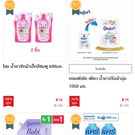
โฮม น้ำยาซักผ้าเด็กสีชมพู 600มล.
โปรโมชั่น
คอมฟอร์ท เพียว น้ำยาปรับผ้านุ่ม
1050 มล.
58%
24%
฿ 66
฿ 99
฿ 158
฿ 130