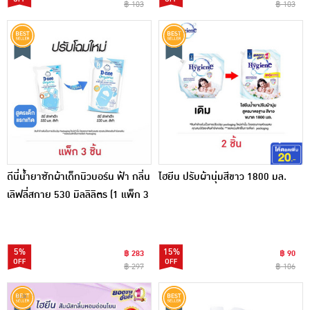
฿ 103
฿ 103
ดีนี่น้ำยาซักผ้าเด็กนิวบอร์น ฟ้า กลิ่น
ไฮยีน ปรับผ้านุ่มสีขาว 1800 มล.
เลิฟลี่สกาย 530 มิลลิลิตร (1 แพ็ก 3
ชิ้น)
5%
15%
฿ 283
฿ 90
฿ 297
฿ 106