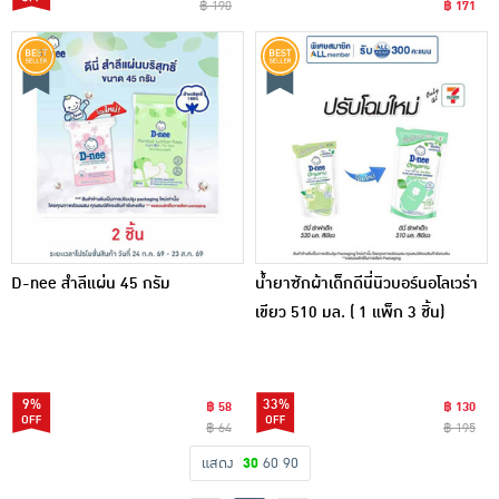
฿ 190
฿ 171
D-nee สำลีแผ่น 45 กรัม
น้ำยาซักผ้าเด็กดีนี่นิวบอร์นอโลเวร่า
เขียว 510 มล. ( 1 แพ็ก 3 ชิ้น)
9%
33%
฿ 58
฿ 130
฿ 64
฿ 195
แสดง
30
60
90