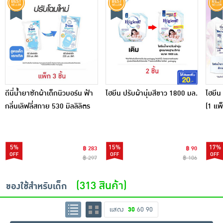
ดีนี่น้ำยาซักผ้าเด็กนิวบอร์น ฟ้า
ไฮยีน ปรับผ้านุ่มสีขาว 1800 มล.
ไฮยีน
กลิ่นเลิฟลี่สกาย 530 มิลลิลิตร
(1 แพ็
(1 แพ็ก 3 ชิ้น)
5%
15%
17%
฿ 283
฿ 90
฿ 297
฿ 106
(313 สินค้า)
ของใช้สำหรับเด็ก
แสดง
30
60
90