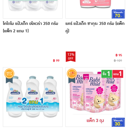
โคโดโม แป้งเด็ก อโลเวร่า 350 กรัม
แคร์ แป้งเด็ก ซากุระ 350 กรัม (แพ็ก
(แพ็ก 2 แถม 1)
คู่)
13%
฿ 95
฿ 99
฿ 109