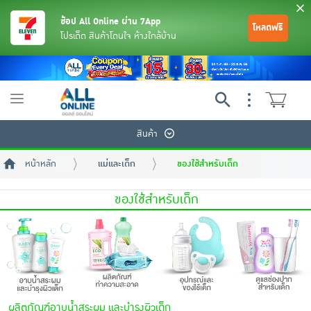
ช้อป All Online ผ่าน 7App
โหลดฟรี
โปรเด็ด สินค้าโดนใจ ห้างใกล้บ้าน
Toggle
navigation
สินค้า
หน้าหลัก
แม่และเด็ก
ของใช้สำหรับเด็ก
ของใช้สำหรับเด็ก
ย้อนกลับ
ย้อนกลับ
ย้อนกลับ
ย้อนกลับ
ย้อนกลับ
ย้อนกลับ
ย้อนกลับ
ย้อนกลับ
ย้อนกลับ
ย้อนกลับ
ย้อนกลับ
เครื่องดื่มและผงชงดื่ม
มือถือ
พระเครื่อง test pop
ผลิตภัณฑ์อาบน้ำสระผม และบำรุงผิวเด็ก