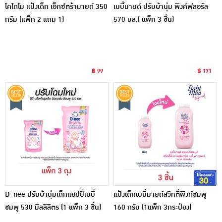
โคโดโม แป้งเด็ก เอ็กซ์ตร้ามายด์ 350
เบบี้มายด์ ปรับผ้านุ่ม พิงค์ฟลอรัล
กรัม (แพ็ก 2 แถม 1)
570 มล.( แพ็ก 3 ชิ้น)
฿ 99
฿ 171
D-nee ปรับผ้านุ่มเด็กแฮปปี้เบบี้
แป้งเด็กเบบี้มายด์สวีทตี้พิงค์ชมพู
ชมพู 530 มิลลิลิตร (1 แพ็ก 3 ชิ้น)
160 กรัม (1แพ็ก 3กระป๋อง)