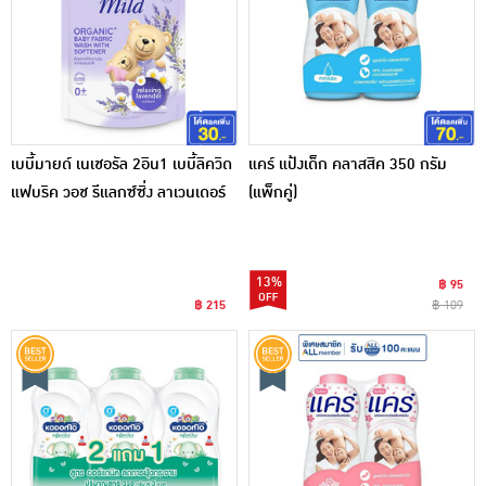
เบบี้มายด์ เนเชอรัล 2อิน1 เบบี้ลิควิด
แคร์ แป้งเด็ก คลาสสิค 350 กรัม
แฟบริค วอช รีแลกซ์ซิ่ง ลาเวนเดอร์
(แพ็กคู่)
1400 มล.
13%
฿ 95
฿ 215
฿ 109