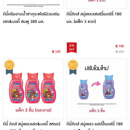
ดีนี่ครีมอาบน้ำซากุระฟอร์นิวบอร์น
ดีนี่คิดส์ สบู่เหลวเชอร์รี่เบอร์รี่ 180
เฮด&บอดี้ ชมพู 380 มล.
มล. (แพ็ก 3 ขวด)
6%
฿ 195
฿ 129
฿ 207
ดีนี่ คิดส์ สบู่เหลวเฮด&บอดี้ สตรอว์
ดีนี่คิดส์ สบู่เหลว แฮปปี้เบอร์รี่ 180