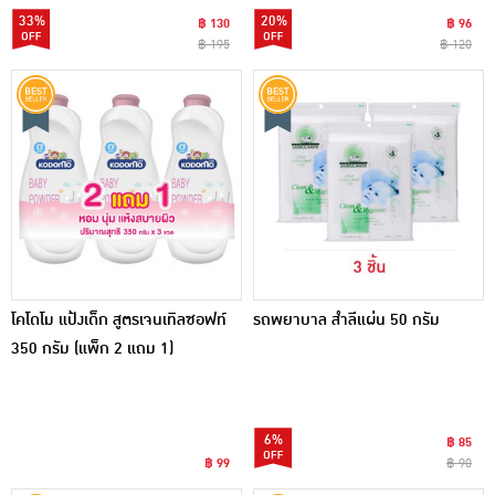
33%
20%
฿ 130
฿ 96
฿ 195
฿ 120
โคโดโม แป้งเด็ก สูตรเจนเทิลซอฟท์
รถพยาบาล สำลีแผ่น 50 กรัม
350 กรัม (แพ็ก 2 แถม 1)
6%
฿ 85
฿ 99
฿ 90