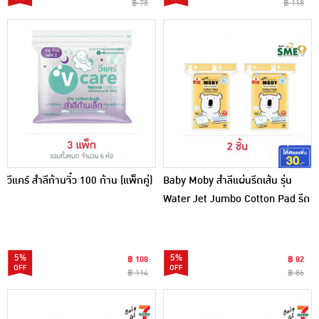
฿ 78
฿ 118
วีแคร์ สำลีก้านจิ๋ว 100 ก้าน (แพ็กคู่)
Baby Moby สำลีแผ่นรีดเส้น รุ่น
Water Jet Jumbo Cotton Pad รีด
ขอบไร้กาว 40 กรัม
5%
5%
฿ 108
฿ 82
฿ 114
฿ 86