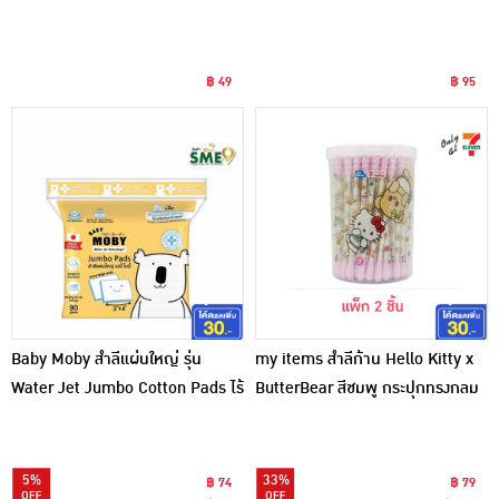
฿ 49
฿ 95
Baby Moby สำลีแผ่นใหญ่ รุ่น
my items สำลีก้าน Hello Kitty x
Water Jet Jumbo Cotton Pads ไร้
ButterBear สีชมพู กระปุกทรงกลม
กาว 90 กรัม
100 ก้าน (แพ็ก 2 ชิ้น)
5%
33%
฿ 74
฿ 79