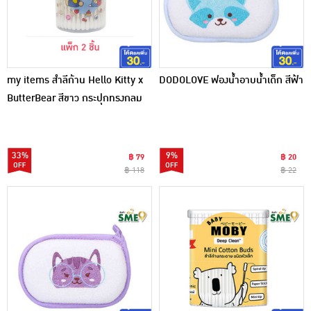
my items สำลีก้าน Hello Kitty x
DODOLOVE ฟองน้ำอาบน้ำเด็ก สีฟ้า
ButterBear สีขาว กระปุกทรงกลม
100 ก้าน (แพ็ก 2 ชิ้น)
33%
9%
฿ 79
฿ 20
฿ 118
฿ 22