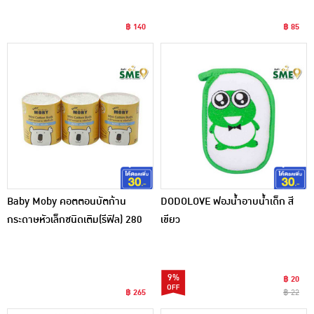
฿ 140
฿ 85
Baby Moby คอตตอนบัตก้าน
DODOLOVE ฟองน้ำอาบน้ำเด็ก สี
กระดาษหัวเล็กชนิดเติม(รีฟิล) 280
เขียว
ก้าน (แพ็ก 3 ชิ้น)
9%
฿ 20
฿ 265
฿ 22