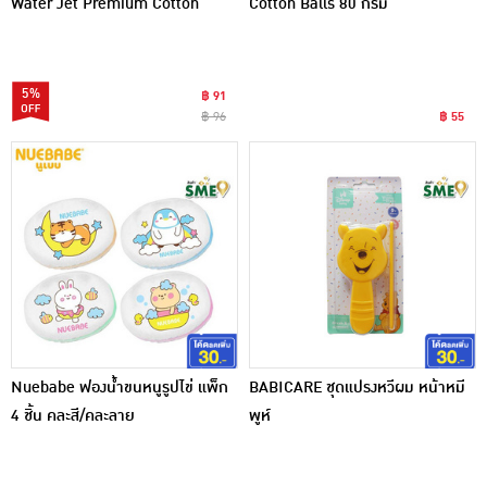
Water Jet Premium Cotton
Cotton Balls 80 กรัม
Rounds ไร้กาว 35 กรัม
5%
฿ 91
฿ 96
฿ 55
Nuebabe ฟองน้ำขนหนูรูปไข่ แพ็ก
BABICARE ชุดแปรงหวีผม หน้าหมี
4 ชิ้น คละสี/คละลาย
พูห์