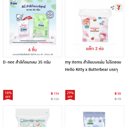
D-nee สำลีก้อนกลม 35 กรัม
my items สำลีแบบแผ่น ไม่รีดขอบ
Hello Kitty x Butterbear บรรจุ
100 แผ่น/ห่อ (แพ็ก 2 ห่อ)
10%
29%
฿ 114
฿ 55
฿ 126
฿ 78