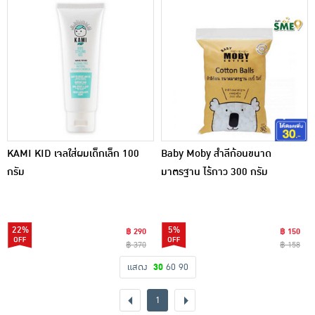
KAMI KID เจลใส่ผมเด็กเล็ก 100
Baby Moby สำลีก้อนขนาด
กรัม
มาตรฐาน ไร้กาว 300 กรัม
22%
5%
฿ 290
฿ 150
฿ 370
฿ 158
แสดง
30
60
90
1