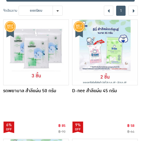
เครื่องปรุงรสและของแห้ง
1
จัดเรียงตาม
ยอดนิยม
ขนมขบเคี้ยว และช็อคโกแลต
อาหารสด ผัก ผลไม้และเบเกอรี่
รถพยาบาล สำลีแผ่น 50 กรัม
D-nee สำลีแผ่น 45 กรัม
6%
9%
฿ 85
฿ 58
฿ 90
฿ 64