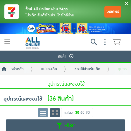
ช้อป All Online ผ่าน 7App
โหลดฟรี
โปรเด็ด สินค้าโดนใจ ห้างใกล้บ้าน
Toggle
navigation
สินค้า
หน้าหลัก
แม่และเด็ก
ของใช้สำหรับเด็ก
อุปกรณ์
อุปกรณ์และของใช้
(36 สินค้า)
อุปกรณ์และของใช้
ย้อนกลับ
ย้อนกลับ
ย้อนกลับ
ย้อนกลับ
ย้อนกลับ
ย้อนกลับ
ย้อนกลับ
ย้อนกลับ
ย้อนกลับ
ย้อนกลับ
ย้อนกลับ
แสดง
30
60
90
เครื่องดื่มและผงชงดื่ม
มือถือ
พระเครื่อง test pop
Filter