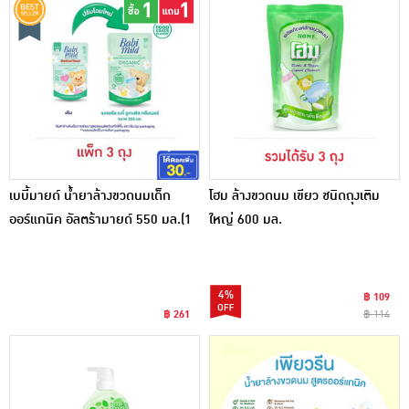
เบบี้มายด์ น้ำยาล้างขวดนมเด็ก
โฮม ล้างขวดนม เขียว ชนิดถุงเติม
ออร์แกนิค อัลตร้ามายด์ 550 มล.(1
ใหญ่ 600 มล.
แพ็ก 3ชิ้น)
4%
฿ 109
฿ 261
฿ 114