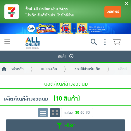
ช้อป All Online ผ่าน 7App
โหลดฟรี
โปรเด็ด สินค้าโดนใจ ห้างใกล้บ้าน
Toggle
navigation
สินค้า
หน้าหลัก
แม่และเด็ก
ของใช้สำหรับเด็ก
ผลิตภัณ
ผลิตภัณฑ์ล้างขวดนม
(10 สินค้า)
ผลิตภัณฑ์ล้างขวดนม
ย้อนกลับ
ย้อนกลับ
ย้อนกลับ
ย้อนกลับ
ย้อนกลับ
ย้อนกลับ
ย้อนกลับ
ย้อนกลับ
ย้อนกลับ
ย้อนกลับ
ย้อนกลับ
แสดง
30
60
90
เครื่องดื่มและผงชงดื่ม
มือถือ
พระเครื่อง test pop
Filter