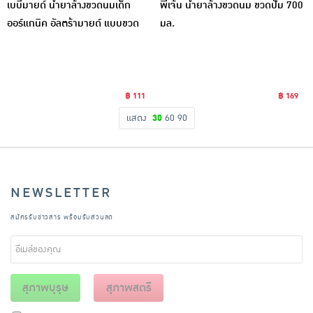
เบบี้มายด์ น้ำยาล้างขวดนมเด็ก
พีเจ้น น้ำยาล้างขวดนม ขวดปั๊ม 700
ออร์แกนิค อัลตร้ามายด์ แบบขวด
มล.
590 มล.
฿ 111
฿ 169
แสดง
30
60
90
NEWSLETTER
สมัครรับข่าวสาร พร้อมรับส่วนลด
สุภาพบุรุษ
สุภาพสตรี