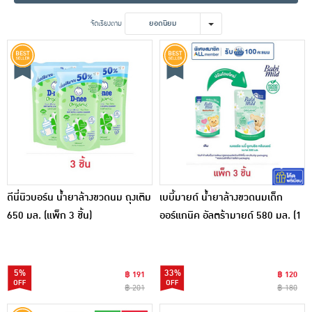
เครื่องปรุงรสและของแห้ง
จัดเรียงตาม
ยอดนิยม
ขนมขบเคี้ยว และช็อคโกแลต
อาหารสด ผัก ผลไม้และเบเกอรี่
ดีนี่นิวบอร์น น้ำยาล้างขวดนม ถุงเติม
เบบี้มายด์ น้ำยาล้างขวดนมเด็ก
650 มล. (แพ็ก 3 ชิ้น)
ออร์แกนิค อัลตร้ามายด์ 580 มล. (1
แพ็ก 3 ชิ้น)
5%
33%
฿ 191
฿ 120
฿ 201
฿ 180