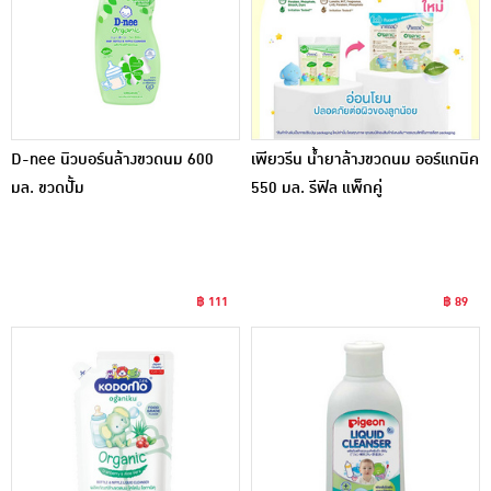
D-nee นิวบอร์นล้างขวดนม 600
เพียวรีน น้ำยาล้างขวดนม ออร์แกนิค
มล. ขวดปั้ม
550 มล. รีฟิล แพ็กคู่
฿ 111
฿ 89