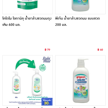
โคโดโม โอกานิคุ น้ำยาล้างขวดนมถุง
พีเจ้น น้ำยาล้างขวดนม แบบขวด
เติม 600 มล.
200 มล.
฿ 79
฿ 60