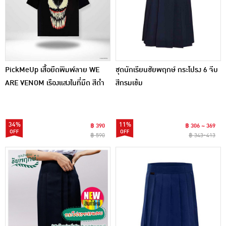
PickMeUp เสื้อยืดพิมพ์ลาย WE
ชุดนักเรียนชัยพฤกษ์ กระโปรง 6 จีบ
ARE VENOM เรืองแสงในที่มืด สีดำ
สีกรมเข้ม
34%
11%
฿ 390
฿ 306 ~ 369
฿ 590
฿ 343~413