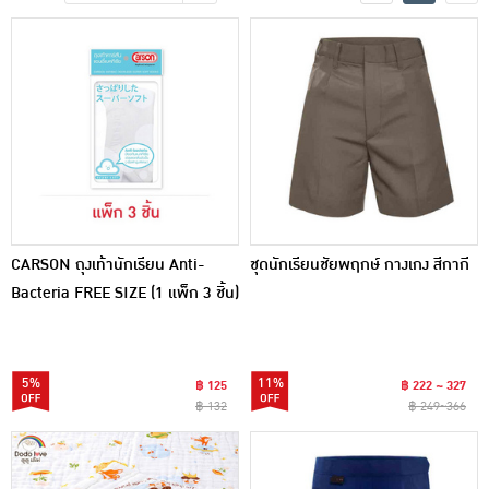
เครื่องปรุงรสและของแห้ง
ขนมขบเคี้ยว และช็อคโกแลต
อาหารสด ผัก ผลไม้และเบเกอรี่
CARSON ถุงเท้านักเรียน Anti-
ชุดนักเรียนชัยพฤกษ์ กางเกง สีกากี
Bacteria FREE SIZE (1 แพ็ก 3 ชิ้น)
5%
11%
฿ 125
฿ 222 ~ 327
฿ 132
฿ 249~366