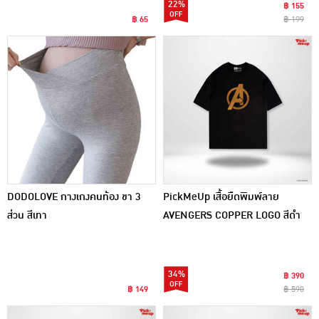
22%
฿ 155
฿ 65
฿ 199
DODOLOVE กางเกงคนท้อง ขา 3
PickMeUp เสื้อยืดพิมพ์ลาย
ส่วน สีเทา
AVENGERS COPPER LOGO สีดำ
34%
฿ 390
฿ 149
฿ 590