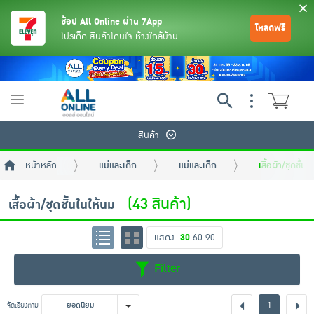
ช้อป All Online ผ่าน 7App
โหลดฟรี
โปรเด็ด สินค้าโดนใจ ห้างใกล้บ้าน
Toggle
navigation
สินค้า
หน้าหลัก
แม่และเด็ก
แม่และเด็ก
เสื้อผ้า/ชุดชั้น
(43 สินค้า)
เสื้อผ้า/ชุดชั้นในให้นม
แสดง
30
60
90
ย้อนกลับ
ย้อนกลับ
ย้อนกลับ
ย้อนกลับ
ย้อนกลับ
ย้อนกลับ
ย้อนกลับ
ย้อนกลับ
ย้อนกลับ
ย้อนกลับ
ย้อนกลับ
Filter
เครื่องดื่มและผงชงดื่ม
มือถือ
พระเครื่อง test pop
1
จัดเรียงตาม
ยอดนิยม