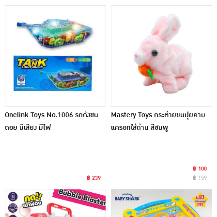
Onelink Toys No.1006 รถถังชน
Mastery Toys กระต่ายขนปุยคาบ
ถอย มีเสียง มีไฟ
แครอทใส่ถ่าน สีชมพู
37%
฿ 100
฿ 239
฿ 159