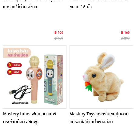
แครอทใส่ถ่าน สีขาว
ขนาด 16 นิ้ว
37%
46%
฿ 100
฿ 160
฿ 159
฿ 299
Mastery ไมโครโฟนมีเสียงมีไฟ
Mastery Toys กระต่ายขนปุยคาบ
กระต่ายน้อย สีชมพู
แครอทใส่ถ่านน้ำตาลอ่อน