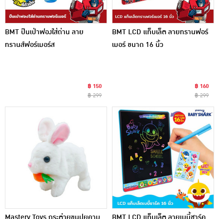
BMT ปืนเป่าฟองใส่ถ่าน ลาย
BMT LCD แท็บเล็ต ลายทรานฟอร์
ทรานส์ฟอร์เมอร์ส
เมอร์ ขนาด 16 นิ้ว
50%
46%
฿ 150
฿ 160
฿ 299
฿ 299
Mastery Toys กระต่ายขนปุยคาบ
BMT LCD แท็บเล็ต ลายเบบี้ชาร์ค