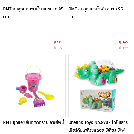
BMT ล้มลุกนักมวยน้ำเงิน ขนาด 85
BMT ล้มลุกแมวน้ำฟ้า ขนาด 95
cm.
cm.
27%
27%
฿ 145
฿ 145
฿ 199
฿ 199
BMT ชุดของเล่นที่ตักทราย ลายโพนี่
Onelink Toys No.8702 ไดโนเสาร์
เกียร์ดับเพลิงชนถอย มีเสียง มีไฟ