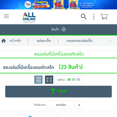
Toggle
navigation
สินค้า
หน้าหลัก
แม่และเด็ก
เกมและของเล่นเด็ก
ของเล่
ของเล่นที่มีเครื่องยนต์กลไก
(23 สินค้า)
ของเล่นที่มีเครื่องยนต์กลไก
แสดง
30
60
90
Filter
ย้อนกลับ
ย้อนกลับ
ย้อนกลับ
ย้อนกลับ
ย้อนกลับ
ย้อนกลับ
ย้อนกลับ
ย้อนกลับ
ย้อนกลับ
ย้อนกลับ
ย้อนกลับ
จัดเรียงตาม
ยอดนิยม
เครื่องดื่มและผงชงดื่ม
มือถือ
พระเครื่อง test pop