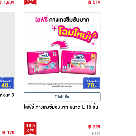
฿ 1,809
฿ 519
 ห่อละ 3
โปรโมชั่น
ไลฟ์รี่ กางเกงซึมซับมาก ขนาด L 10 ชิ้น
10%
฿ 295
฿ 170
฿ 329