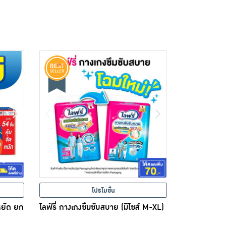
โปรโมชั่น
หยัด ยก
ไลฟ์รี่ กางเกงซึมซับสบาย (มีไซส์ M-XL)