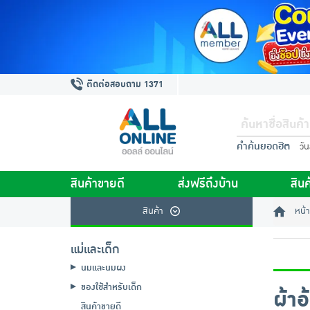
ติดต่อสอบถาม 1371
คำค้นยอดฮิต
วั
สินค้าขายดี
ส่งฟรีถึงบ้าน
สินค
สินค้า
หน้า
แม่และเด็ก
นมและนมผง
ของใช้สำหรับเด็ก
ผ้า
สินค้าขายดี