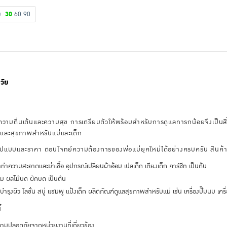
ดง
30
60
90
วัย
ยความตื่นเต้นและความสุข การเตรียมตัวให้พร้อมสำหรับการดูแลทารกน้อยจึงเป็นสิ่
ิวและสุขภาพสำหรับแม่และเด็ก
รูปแบบและราคา ตอบโจทย์ความต้องการของพ่อแม่ยุคใหม่ได้อย่างครบครัน สินค้า
ำความสะอาดและฆ่าเชื้อ อุปกรณ์เปลี่ยนผ้าอ้อม เปลเด็ก เตียงเด็ก คาร์ซีท เป็นต้น
ิม ผลไม้บด ผักบด เป็นต้น
รุงผิว โลชั่น สบู่ แชมพู แป้งเด็ก ผลิตภัณฑ์ดูแลสุขภาพสำหรับแม่ เช่น เครื่องปั๊มนม เครื
้
มปลอดภัยจากหน่วยงานที่เกี่ยวข้อง