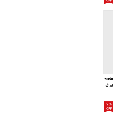
เซอร์เ
แพ้นส
9%