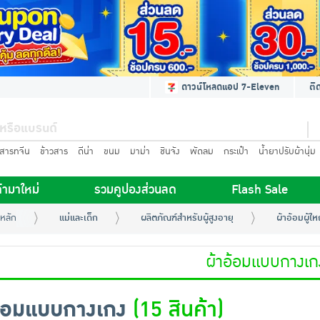
ดาวน์โหลดแอป 7-Eleven
ติ
นสารทจีน
ข้าวสาร
ดีน่า
ขนม
มาม่า
ชินจัง
พัดลม
กระเป๋า
น้ำยาปรับผ้านุ่ม
้ามาใหม่
รวมคูปองส่วนลด
Flash Sale
หลัก
แม่และเด็ก
ผลิตภัณฑ์สำหรับผู้สูงอายุ
ผ้าอ้อมผู้ให
ผ้าอ้อมแบบกางเก
อ้อมแบบกางเกง
(15 สินค้า)