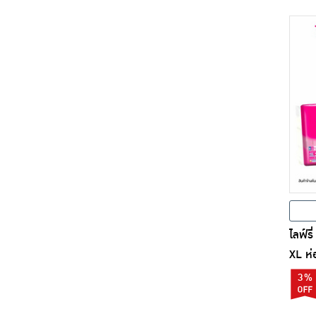
ไลฟ์รี
XL ห่อ
3%