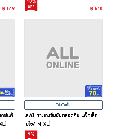
10%
฿ 519
฿ 510
โปรโมชั่น
เดย์แพ้
ไลฟ์รี่ กางเกงซึมซับตลอดคืน แพ็กเล็ก
-XL)
(มีไซส์ M-XL)
9%