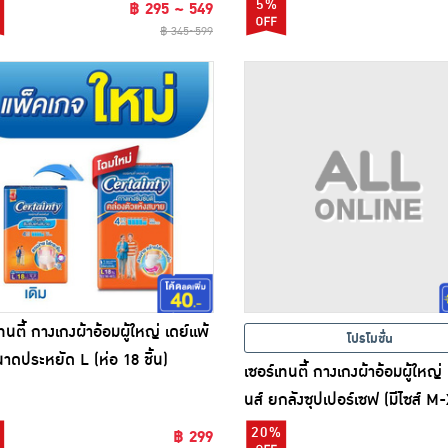
5%
฿ 295 ~ 549
฿ 345~599
ทนตี้ กางเกงผ้าอ้อมผู้ใหญ่ เดย์แพ้
โปรโมชั่น
นาดประหยัด L (ห่อ 18 ชิ้น)
เซอร์เทนตี้ กางเกงผ้าอ้อมผู้ใหญ่ 
นส์ ยกลังซุปเปอร์เซฟ (มีไซส์ M
20%
฿ 299