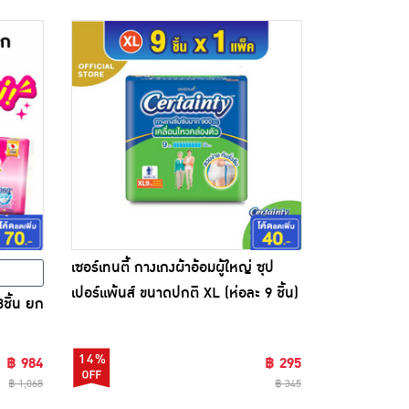
เซอร์เทนตี้ กางเกงผ้าอ้อมผู้ใหญ่ ซุป
เปอร์แพ้นส์ ขนาดปกติ XL (ห่อละ 9 ชิ้น)
3ชิ้น ยก
14%
฿ 984
฿ 295
฿ 1,068
฿ 345