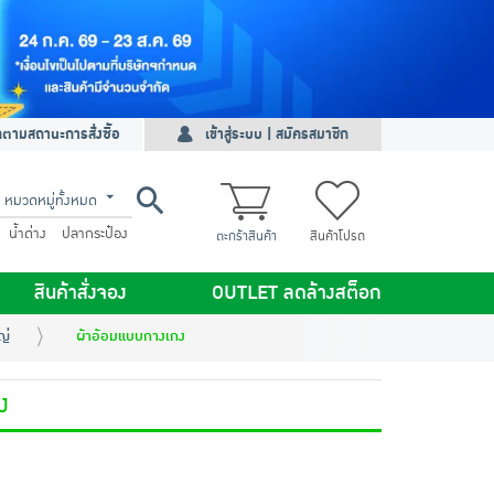
ดตามสถานะการสั่งซื้อ
เข้าสู่ระบบ | สมัครสมาชิก
หมวดหมู่ทั้งหมด
น้ำด่าง
ปลากระป๋อง
ตะกร้าสินค้า
สินค้าโปรด
สินค้าสั่งจอง
OUTLET ลดล้างสต็อก
ญ่
ผ้าอ้อมแบบกางเกง
ง