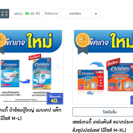
แสดง
30
60
90
จัดเรียงตาม
ยอดนิยม
เทนตี้ ผ้าอ้อมผู้ใหญ่ แบบเทป แพ็ก
โปรโมชั่น
(มีไซส์ M-L)
เซอร์เทนตี้ เดย์แพ้นส์ ขนาดประ
ลังซุปเปอร์เซฟ (มีไซส์ M-XL)