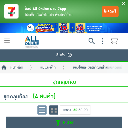
ช้อป All Online ผ่าน 7App
โหลดฟรี
โปรเด็ด สินค้าโดนใจ ห้างใกล้บ้าน
Toggle
navigation
สินค้า
หน้าหลัก
แม่และเด็ก
ของใช้และผลิตภัณฑ์สำหรับคุณแม่
ชุดคลุมท้อง
(4 สินค้า)
ชุดคลุมท้อง
ย้อนกลับ
ย้อนกลับ
ย้อนกลับ
ย้อนกลับ
ย้อนกลับ
ย้อนกลับ
ย้อนกลับ
ย้อนกลับ
ย้อนกลับ
ย้อนกลับ
ย้อนกลับ
แสดง
30
60
90
เครื่องดื่มและผงชงดื่ม
มือถือ
พระเครื่อง test pop
Filter