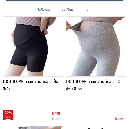
เครื่องปรุงรสและของแห้ง
จัดเรียงตาม
ยอดนิยม
ขนมขบเคี้ยว และช็อคโกแลต
อาหารสด ผัก ผลไม้และเบเกอรี่
DODOLOVE กางเกงคนท้อง ขาสั้น
DODOLOVE กางเกงคนท้อง ขา 3
สีดำ
ส่วน สีเทา
22%
฿ 155
฿ 199
฿ 149