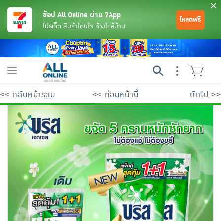
ช้อป All Online ผ่าน 7App
โหลดฟรี
โปรเด็ด สินค้าโดนใจ ห้างใกล้บ้าน
Toggle
navigation
<< กลับหน้ารวม
<< ก่อนหน้านี้
ถัดไป >>
ย้อนกลับ
ย้อนกลับ
ย้อนกลับ
ย้อนกลับ
ย้อนกลับ
ย้อนกลับ
ย้อนกลับ
ย้อนกลับ
ย้อนกลับ
ย้อนกลับ
ย้อนกลับ
เครื่องดื่มและผงชงดื่ม
มือถือ
พระเครื่อง test pop