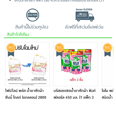
ให้ประสิทธิภาพการขจัดคราบและกลิ่นอับได้เหนือกว่า
สินค้านี้ไม่ร่วมคูปอง
ส่งฟรีที่เซเว่นอีเลฟเว่น
สินค้าใกล้เคียง
ไฟน์ไลน์ พลัส น้ำยาซักผ้า
บรีสเอกเซลน้ำยาซักผ้า พิงค์
โอโม พลัส
ซันนี่ โกลด์ (แกลลอน) 2800
ฟลอรัล 450 มล. (1 แพ็ก 3
ชนิดน้ำ 
มล.
ชิ้น)