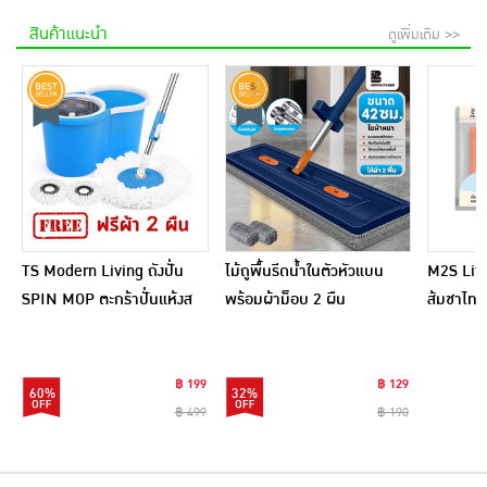
สินค้าแนะนำ
ดูเพิ่มเติม >>
TS Modern Living ถังปั่น
ไม้ถูพื้นรีดน้ำในตัวหัวแบน
M2S Lifes
SPIN MOP ตะกร้าปั่นแห้งส
พร้อมผ้าม็อบ 2 ผืน
ส้มชาไทย
แตนเลสไซส์มินิ รุ่น
CLEANING0019
฿ 199
฿ 129
60%
32%
฿ 499
฿ 190