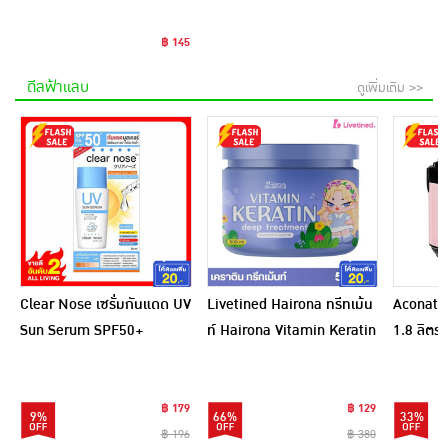
฿ 145
ดีลฟ้าแลบ
ดูเพิ่มเติม >>
Clear Nose เซรั่มกันแดด UV
Livetined Hairona ทรีทเม้น
Aconatic
Sun Serum SPF50+
ท์ Hairona Vitamin Keratin
1.8 ลิตร
PA++++ 28 มล.
Deep Treatment 500ml.
สีชมพูดำ
฿ 179
฿ 129
9%
66%
33%
฿ 196
฿ 380