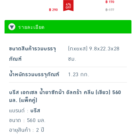
฿ 170
4%
฿ 290
฿ 177
รายละเอียด
ขนาดสินค้ารวมบรรจุ
(กxยxส) 9.8x22.3x28
ภัณฑ์
ซม.
น้ำหนักรวมบรรจุภัณฑ์
1.23 กก.
บรีส เอกเซล น้ำยาซักผ้า อัลตร้า คลีน (เขียว) 560
มล. (แพ็คคู่)
แบรนด์ :
บรีส
ขนาด : 560 มล.
อายุสินค้า : 2 ปี