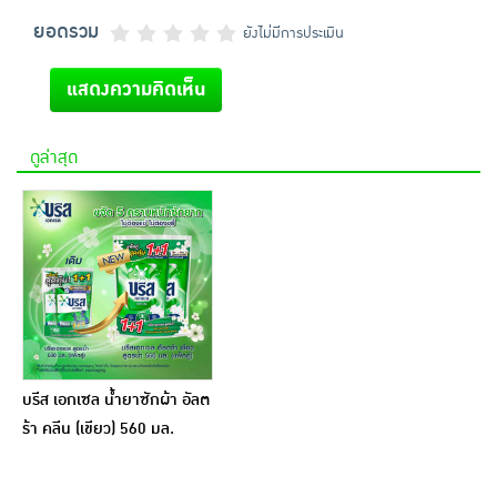
ยอดรวม
ยังไม่มีการประเมิน
แสดงความคิดเห็น
ดูล่าสุด
บรีส เอกเซล น้ำยาซักผ้า อัลต
ร้า คลีน (เขียว) 560 มล.
(แพ็คคู่)