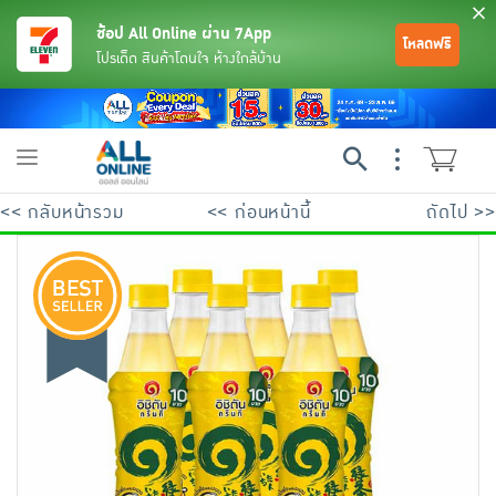
ช้อป All Online ผ่าน 7App
โหลดฟรี
โปรเด็ด สินค้าโดนใจ ห้างใกล้บ้าน
Toggle
navigation
<< กลับหน้ารวม
<< ก่อนหน้านี้
ถัดไป >>
ย้อนกลับ
ย้อนกลับ
ย้อนกลับ
ย้อนกลับ
ย้อนกลับ
ย้อนกลับ
ย้อนกลับ
ย้อนกลับ
ย้อนกลับ
ย้อนกลับ
ย้อนกลับ
เครื่องดื่มและผงชงดื่ม
มือถือ
พระเครื่อง test pop