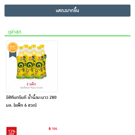
แสดงมากขึ้น
ดูล่าสุด
อิชิตันกรีนที น้ำผึ้งมะนาว 280
มล. (แพ็ก 6 ขวด)
฿ 104
13%