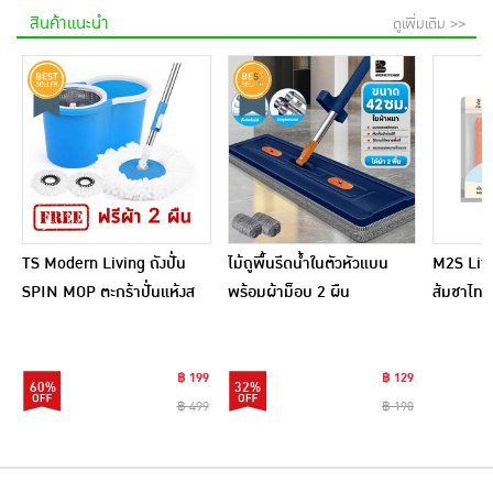
สินค้าแนะนำ
ดูเพิ่มเติม >>
TS Modern Living ถังปั่น
ไม้ถูพื้นรีดน้ำในตัวหัวแบน
M2S Lifes
SPIN MOP ตะกร้าปั่นแห้งส
พร้อมผ้าม็อบ 2 ผืน
ส้มชาไทย
แตนเลสไซส์มินิ รุ่น
CLEANING0019
฿ 199
฿ 129
60%
32%
฿ 499
฿ 190