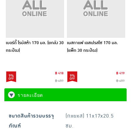
เบอร์ดี้ โรบัสต้า 170 มล. (ยกลัง 30
เนสกาแฟ เอสเปรสโซ 170 มล.
กระป๋อง)
(แพ็ก 30 กระป๋อง)
฿ 418
฿ 419
9%
9%
฿ 459
฿ 459
รายละเอียด
ขนาดสินค้ารวมบรรจุ
(กxยxส) 11x17x20.5
ภัณฑ์
ซม.