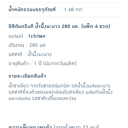
น้ำหนักรวมบรรจุภัณฑ์
1.68 กก.
อิชิตันกรีนที น้ำผึ้งมะนาว 280 มล. (แพ็ก 6 ขวด)
แบรนด์ :
Ichitan
ปริมาณ : 280 มล.
รสชาติ : น้ำผึ้งมะนาว
อายุสินค้า : 1 ปี (นับจากวันผลิต)
รายละเอียดสินค้า
น้ำชาเขียว จากใบชาออร์แกนิค รสน้ำผึ้งผสมมะนาว
รสชาติที่ลงตัวของยอดอ่อนใบชาเขียว ผสมกับน้ำผึ้ง
และเลมอน รสชาติเปรี้ยวอมหวาน
ความเห็นของลูกค้า
(จากทั้งหมด 11 คน)