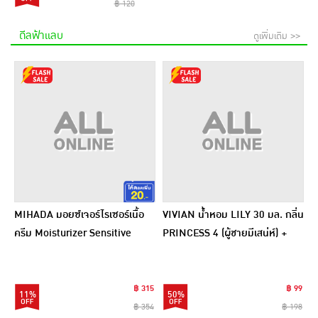
฿ 120
ดีลฟ้าแลบ
ดูเพิ่มเติม >>
MIHADA มอยซ์เจอร์ไรเซอร์เนื้อ
VIVIAN น้ำหอม LILY 30 มล. กลิ่น
ครีม Moisturizer Sensitive
PRINCESS 4 (ผู้ชายมีเสน่ห์) +
Cream 7 กรัม (แพ็ก 6 ชิ้น)
PRINCESS 5 (ผู้หญิงเซ็กซี่)
฿ 315
฿ 99
11%
50%
฿ 354
฿ 198