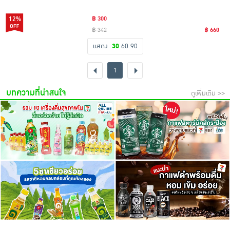
12%
฿ 300
฿ 342
฿ 660
แสดง
30
60
90
1
บทความที่น่าสนใจ
ดูเพิ่มเติม >>