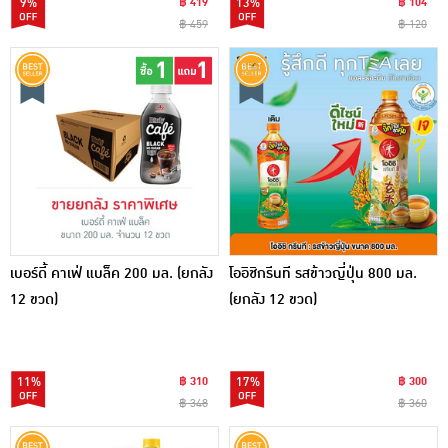
9%
฿ 419
13%
฿ 104
฿ 459
฿ 120
เบอร์ดี้ คาเฟ่ แบล็ค 200 มล. (ยกลัง
โออิชิกรีนที รสข้าวญี่ปุ่น 800 มล.
12 ขวด)
(ยกลัง 12 ขวด)
11%
฿ 310
17%
฿ 300
฿ 348
฿ 360