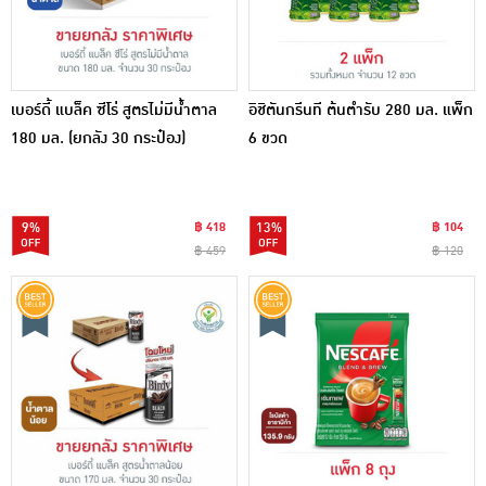
เบอร์ดี้ แบล็ค ซีโร่ สูตรไม่มีน้ำตาล
อิชิตันกรีนที ต้นตำรับ 280 มล. แพ็ก
180 มล. (ยกลัง 30 กระป๋อง)
6 ขวด
9%
฿ 418
13%
฿ 104
฿ 459
฿ 120