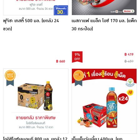
ฟูจิชะ เทสตี้ 500 มล. (ยกลัง 24
เนสกาแฟ แบล็ค ไอซ์ 170 มล. (แพ็ก
ขวด)
30 กระป๋อง)
9%
฿ 419
฿ 660
฿ 459
โออิชิไอซ์เลมอนที 800 มล. ยกลัง 12
เย็นเย็นจับเลี้ยง 400มล. (ยก