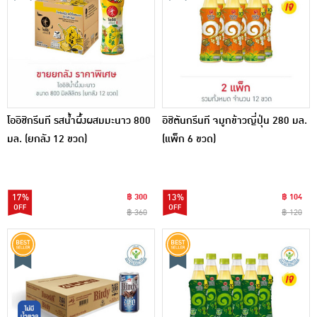
โออิชิกรีนที รสน้ำผึ้งผสมมะนาว 800
อิชิตันกรีนที จมูกข้าวญี่ปุ่น 280 มล.
มล. (ยกลัง 12 ขวด)
(แพ็ก 6 ขวด)
17%
฿ 300
13%
฿ 104
฿ 360
฿ 120