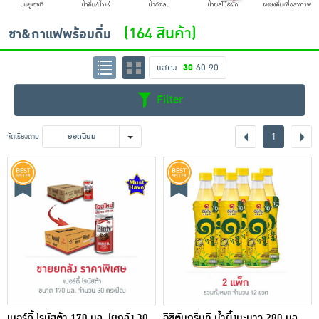
เครื่องปรุงรสและของแห้ง
(164 สินค้า)
ชา&กาแฟพร้อมดื่ม
ขนมขบเคี้ยว และช็อคโกแลต
แสดง
30
60
90
อาหารสด ผัก ผลไม้และเบเกอรี่
Filter
1
จัดเรียงตาม
ยอดนิยม
เบอร์ดี้ โรบัสต้า 170 มล. (ยกลัง 30
อิชิตันกรีนที น้ำผึ้งมะนาว 280 มล.