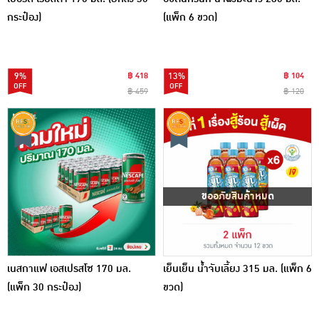
กระป๋อง)
(แพ็ก 6 ขวด)
9%
฿ 418
13%
฿ 104
฿ 459
฿ 120
ขออภัยสินค้าหมด
เนสกาแฟ เอสเปรสโซ 170 มล.
เย็นเย็น น้ำจับเลี้ยง 315 มล. (แพ็ก 6
(แพ็ก 30 กระป๋อง)
ขวด)