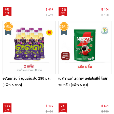
9%
฿ 419
13%
฿ 104
฿ 459
฿ 120
อิชิตันกรีนที องุ่นเคียวโฮ 280 มล.
เนสกาแฟ เรดคัพ เอสเปรสโซ่ โรสท์
(แพ็ก 6 ขวด)
70 กรัม (แพ็ก 6 ถุง)
13%
฿ 104
2%
฿ 501
฿ 120
฿ 510