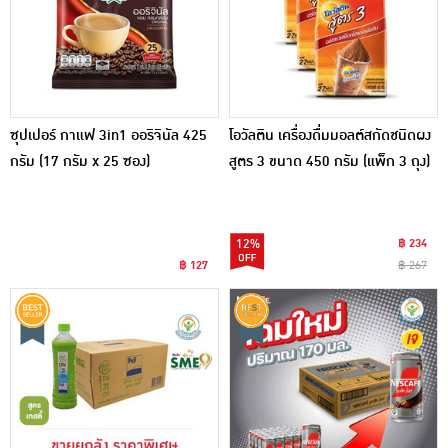
ซุปเปอร์ กาแฟ 3in1 ออริจินัล 425
โอวัลติน เครื่องดื่มมอลต์สกัดชนิดผง
กรัม (17 กรัม x 25 ซอง)
สูตร 3 ขนาด 450 กรัม (แพ็ก 3 ถุง)
12%
฿ 234
฿ 127
฿ 267