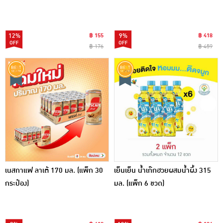
40 ซอง)
12%
฿ 155
9%
฿ 418
฿ 176
฿ 459
เนสกาแฟ ลาเต้ 170 มล. (แพ็ก 30
เย็นเย็น น้ำเก๊กฮวยผสมน้ำผึ้ง 315
กระป๋อง)
มล. (แพ็ก 6 ขวด)