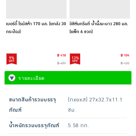
เบอร์ดี้ โรบัสต้า 170 มล. (ยกลัง 30
อิชิตันกรีนที น้ำผึ้งมะนาว 280 มล.
กระป๋อง)
(แพ็ก 6 ขวด)
฿ 418
฿ 104
9%
13%
฿ 459
฿ 120
รายละเอียด
ขนาดสินค้ารวมบรรจุ
(กxยxส) 27x32.7x11.1
ภัณฑ์
ซม.
น้ำหนักรวมบรรจุภัณฑ์
5.58 กก.