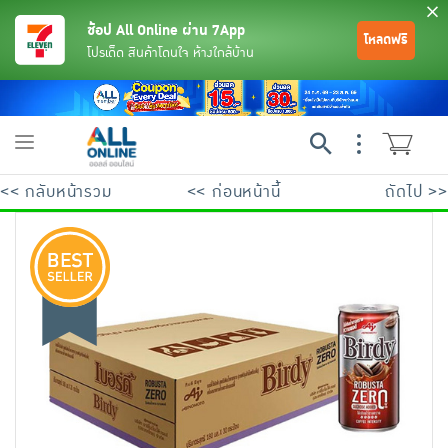
ช้อป All Online ผ่าน 7App
โหลดฟรี
โปรเด็ด สินค้าโดนใจ ห้างใกล้บ้าน
Toggle
navigation
<< กลับหน้ารวม
<< ก่อนหน้านี้
ถัดไป >>
ย้อนกลับ
ย้อนกลับ
ย้อนกลับ
ย้อนกลับ
ย้อนกลับ
ย้อนกลับ
ย้อนกลับ
ย้อนกลับ
ย้อนกลับ
ย้อนกลับ
ย้อนกลับ
เครื่องดื่มและผงชงดื่ม
มือถือ
พระเครื่อง test pop