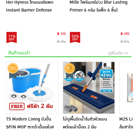
Her Hyness โทนเนอร์แพด
Mille ไพร์เมอร์ม่วง Blur Lasting
Instant Barrier Defense
Primer 6 กรัม (แพ็ก 6 ชิ้น)
Platinum Pad 9แผ่น (แพ็ก6)
฿ 315
฿ 295
11%
50%
฿ 354
฿ 594
สินค้าแนะนำ
ดูเพิ่มเติม >>
TS Modern Living ถังปั่น
ไม้ถูพื้นรีดน้ำในตัวหัวแบน
M2S Lifes
SPIN MOP ตะกร้าปั่นแห้งส
พร้อมผ้าม็อบ 2 ผืน
ส้มชาไทย
แตนเลสไซส์มินิ รุ่น