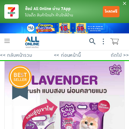
ช้อป All Online ผ่าน 7App
โหลดฟรี
โปรเด็ด สินค้าโดนใจ ห้างใกล้บ้าน
Toggle
navigation
<< กลับหน้ารวม
<< ก่อนหน้านี้
ถัดไป >>
ย้อนกลับ
ย้อนกลับ
ย้อนกลับ
ย้อนกลับ
ย้อนกลับ
ย้อนกลับ
ย้อนกลับ
ย้อนกลับ
ย้อนกลับ
ย้อนกลับ
ย้อนกลับ
เครื่องดื่มและผงชงดื่ม
มือถือ
พระเครื่อง test pop