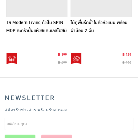
TS Modern Living ถังปั่น SPIN
ไม้ถูพื้นรีดน้ำในตัวหัวแบน พร้อม
MOP ตะกร้าปั่นแห้งสแตนเลสไซส์มิ
ผ้าม็อบ 2 ผืน
นิ รุ่น CLEANING0019
฿ 199
฿ 129
60%
32%
฿ 499
฿ 190
NEWSLETTER
สมัครรับข่าวสาร พร้อมรับส่วนลด