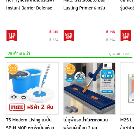
Her Hyness โทนเนอร์แพด
Mille ไพร์เมอร์ม่วง Blur
Camel กร
Instant Barrier Defense
Lasting Primer 6 กรัม
รุ่นอัจฉ
Platinum Pad 9แผ่น
(แพ็ก 6 ชิ้น)
(แพ็ก6)
฿ 315
฿ 295
11%
50%
36%
฿ 354
฿ 594
สินค้าแนะนำ
ดูเพิ่มเติม >>
TS Modern Living ถังปั่น
ไม้ถูพื้นรีดน้ำในตัวหัวแบน
M2S Lifes
SPIN MOP ตะกร้าปั่นแห้งส
พร้อมผ้าม็อบ 2 ผืน
ส้มชาไทย
แตนเลสไซส์มินิ รุ่น