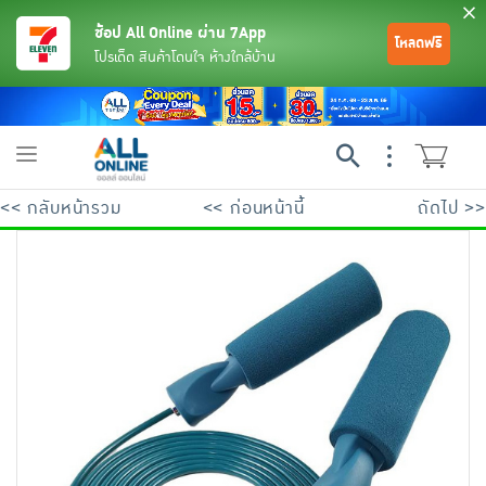
ช้อป All Online ผ่าน 7App
โหลดฟรี
โปรเด็ด สินค้าโดนใจ ห้างใกล้บ้าน
Toggle
navigation
<< กลับหน้ารวม
<< ก่อนหน้านี้
ถัดไป >>
ย้อนกลับ
ย้อนกลับ
ย้อนกลับ
ย้อนกลับ
ย้อนกลับ
ย้อนกลับ
ย้อนกลับ
ย้อนกลับ
ย้อนกลับ
ย้อนกลับ
ย้อนกลับ
เครื่องดื่มและผงชงดื่ม
มือถือ
พระเครื่อง test pop