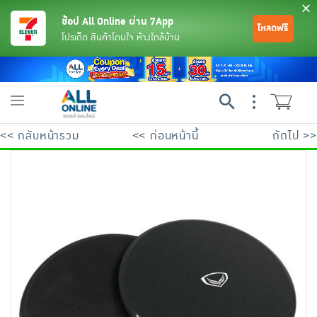
ช้อป All Online ผ่าน 7App
โหลดฟรี
โปรเด็ด สินค้าโดนใจ ห้างใกล้บ้าน
Toggle
navigation
<< กลับหน้ารวม
<< ก่อนหน้านี้
ถัดไป >>
ย้อนกลับ
ย้อนกลับ
ย้อนกลับ
ย้อนกลับ
ย้อนกลับ
ย้อนกลับ
ย้อนกลับ
ย้อนกลับ
ย้อนกลับ
ย้อนกลับ
ย้อนกลับ
เครื่องดื่มและผงชงดื่ม
มือถือ
พระเครื่อง test pop