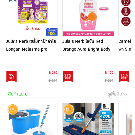
Jula's Herb เซรั่มทาฝ้าลำไย
Jula's Herb โลชั่น Red
Camel เ
Longan Melasma pro
Orange Aura Bright Body
พา 5 กก.
Serum 8 มล. (6ซอง)
Lotion 400 กรัม
฿ 269
฿ 179
9%
31%
16%
฿ 294
฿ 259
สินค้าแนะนำ
ดูเพิ่มเติม >>