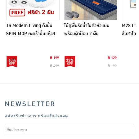
TS Modern Living ถังปั่น
ไม้ถูพื้นรีดน้ำในตัวหัวแบน
M2S Lifes
SPIN MOP ตะกร้าปั่นแห้งส
พร้อมผ้าม็อบ 2 ผืน
ส้มชาไทย
แตนเลสไซส์มินิ รุ่น
CLEANING0019
฿ 199
฿ 129
60%
32%
฿ 499
฿ 190
NEWSLETTER
สมัครรับข่าวสาร พร้อมรับส่วนลด