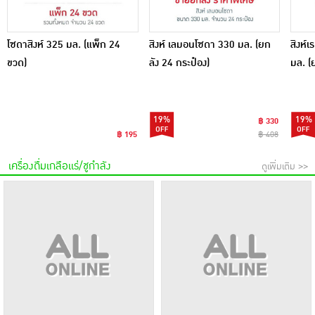
โซดาสิงห์ 325 มล. (แพ็ก 24
สิงห์ เลมอนโซดา 330 มล. (ยก
สิงห์
ขวด)
ลัง 24 กระป๋อง)
มล. (
19%
19%
฿ 330
฿ 195
฿ 408
เครื่องดื่มเกลือแร่/ชูกำลัง
ดูเพิ่มเติม >>