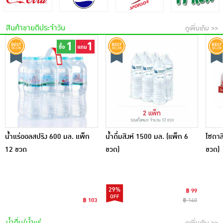
สินค้าขายดีประจำวัน
ดูเพิ่มเติม >>
น้ำแร่ออลสปริง 600 มล. แพ็ก
น้ำดื่มสิงห์ 1500 มล. (แพ็ก 6
โซดาส
12 ขวด
ขวด)
ขวด)
29%
฿ 99
฿ 103
฿ 140
น้ำดื่ม/น้ำแร่
ดูเพิ่มเติม >>