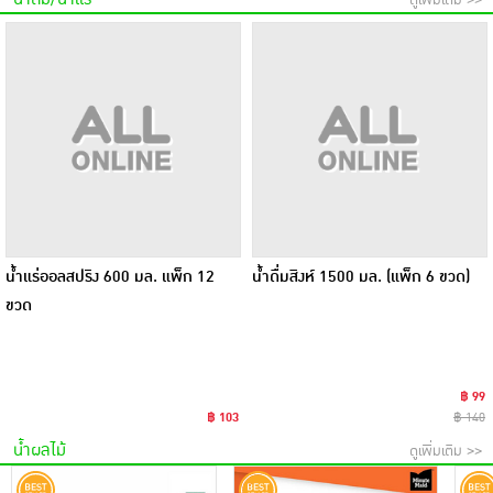
น้ำแร่ออลสปริง 600 มล. แพ็ก 12
น้ำดื่มสิงห์ 1500 มล. (แพ็ก 6 ขวด)
ขวด
฿ 99
฿ 103
฿ 140
น้ำผลไม้
ดูเพิ่มเติม >>