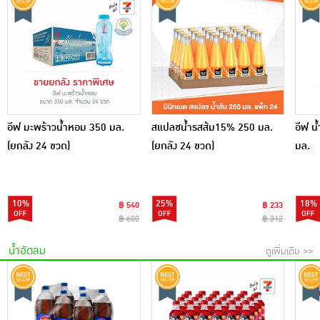
อีฟ มะพร้าวน้ำหอม 350 มล.
สแปลชน้ำรสส้ม15% 250 มล.
อีฟ น
(ยกลัง 24 ขวด)
(ยกลัง 24 ขวด)
มล.
10%
25%
18%
฿ 540
฿ 233
฿ 600
฿ 312
น้ำอัดลม
ดูเพิ่มเติม >>