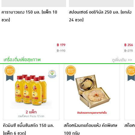
คาราบาวแดง 150 มล. (แพ็ก 10
สปอนเซอร์ ออริจินัล 250 มล. (ยกลัง
ขวด)
24 ขวด)
฿ 179
฿ 256
฿ 190
฿ 275
เครื่องดื่มเพื่อสุขภาพ
ดูเพิ่มเติม >>
คิวมินซี ขมิ้นชันสกัด 150 มล.
สก๊อตรังนกแท้อบแห้ง คัดพิเศษ
สก๊อต
(แพ็ก 6 ขวด)
100 กรัม