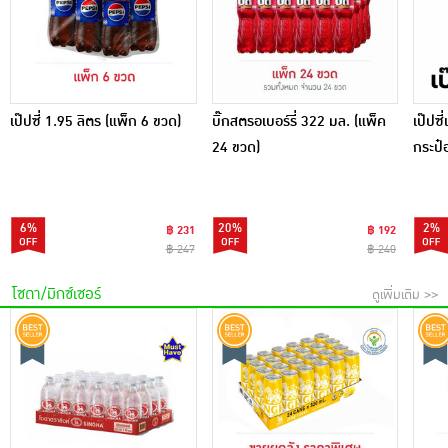
เป๊ปซี่ 1.95 ลิตร (แพ็ก 6 ขวด)
บิ๊กสตรอเบอร์รี่ 322 มล. (แพ็ค
เป๊ปซ
24 ขวด)
กระป๋
6%
20%
2%
฿ 231
฿ 192
฿ 247
฿ 240
โซดา/มิกซ์เซอร์
ดูเพิ่มเติม >>