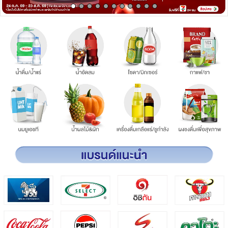
เครื่องปรุงรสและของแห้ง
ขนมขบเคี้ยว และช็อคโกแลต
อาหารสด ผัก ผลไม้และเบเกอรี่