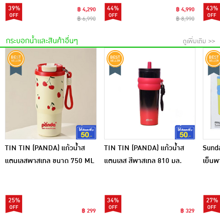
39%
44%
43%
฿ 4,290
฿ 4,990
฿ 6,990
฿ 8,990
กระบอกน้ำและสินค้าอื่นๆ
ดูเพิ่มเติม >>
TIN TIN (PANDA) แก้วน้ำส
TIN TIN (PANDA) แก้วน้ำส
Sunda
แตนเลสพาสเทล ขนาด 750 ML
แตนเลส สีพาสเทล 810 มล.
เย็นพ
25%
34%
27%
฿ 299
฿ 329