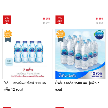
7%
6%
฿ 256
฿ 150
฿ 275
฿ 160
น้ำดื่มเนสท์เล่เพียวไลฟ์ 330 มล.
น้ำดื่มคริสตัล 1500 มล. (แพ็ก 6
(แพ็ก 12 ขวด)
ขวด)