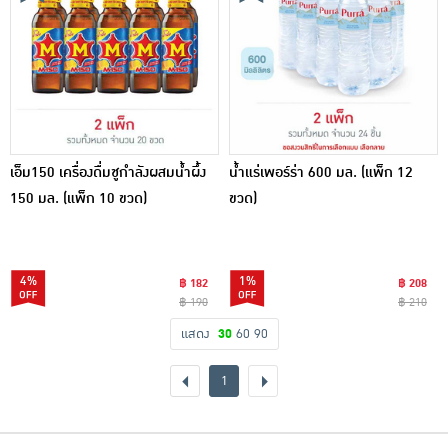
เอ็ม150 เครื่องดื่มชูกำลังผสมน้ำผึ้ง
น้ำแร่เพอร์ร่า 600 มล. (แพ็ก 12
150 มล. (แพ็ก 10 ขวด)
ขวด)
4%
1%
฿ 182
฿ 208
฿ 190
฿ 210
แสดง
30
60
90
1