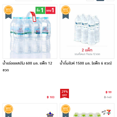
เครื่องปรุงรสและของแห้ง
ขนมขบเคี้ยว และช็อคโกแลต
อาหารสด ผัก ผลไม้และเบเกอรี่
น้ำแร่ออลสปริง 600 มล. แพ็ก 12
น้ำดื่มสิงห์ 1500 มล. (แพ็ก 6 ขวด)
ขวด
29%
฿ 99
฿ 103
฿ 140