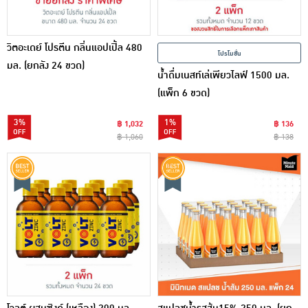
วิตอะเดย์ โปรตีน กลิ่นแอปเปิ้ล 480
โปรโมชั่น
มล. (ยกลัง 24 ขวด)
น้ำดื่มเนสท์เล่เพียวไลฟ์ 1500 มล.
(แพ็ก 6 ขวด)
3%
1%
฿ 1,032
฿ 136
฿ 1,060
฿ 138