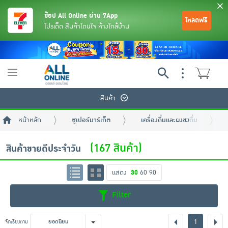
ช้อป All Online ผ่าน 7App
โหลดฟรี
โปรเด็ด สินค้าโดนใจ ห้างใกล้บ้าน
Toggle
navigation
สินค้า
หน้าหลัก
ซูเปอร์มาร์เก็ต
เครื่องดื่มและผงชงดื่ม
(167 สินค้า)
สินค้าขายดีประจำวัน
แสดง
30
60
90
ย้อนกลับ
ย้อนกลับ
ย้อนกลับ
ย้อนกลับ
ย้อนกลับ
ย้อนกลับ
ย้อนกลับ
ย้อนกลับ
ย้อนกลับ
ย้อนกลับ
ย้อนกลับ
Filter
เครื่องดื่มและผงชงดื่ม
มือถือ
พระเครื่อง test pop
1
จัดเรียงตาม
ยอดนิยม