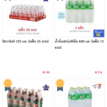
โซดาสิงห์ 325 มล. (แพ็ก 24 ขวด)
น้ำดื่มเซเว่นซีเล็ค 600 มล. (แพ็ก 12
ขวด)
฿ 195
฿ 116