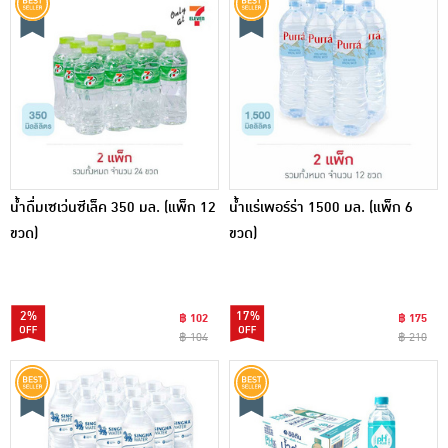
น้ำดื่มเซเว่นซีเล็ค 350 มล. (แพ็ก 12
น้ำแร่เพอร์ร่า 1500 มล. (แพ็ก 6
ขวด)
ขวด)
2%
17%
฿ 102
฿ 175
฿ 104
฿ 210