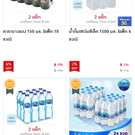
คาราบาวแดง 150 มล. (แพ็ก 10
น้ำดื่มเซเว่นซีเล็ค 1500 มล. (แพ็ก 6
ขวด)
ขวด)
6%
2%
฿ 179
฿ 114
฿ 190
฿ 116