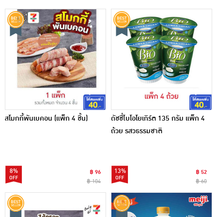
สโมกกี้พันเบคอน (แพ็ก 4 ชิ้น)
ดัชชี่ไบโอโยเกิร์ต 135 กรัม แพ็ก 4
ถ้วย รสวธรรมชาติ
8%
13%
฿ 96
฿ 52
฿ 104
฿ 60