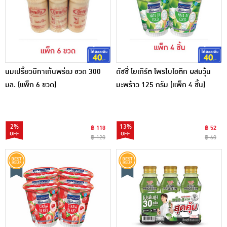
นมเปรี้ยวบีทาเก้นพร่อง ขวด 300
ดัชชี่ โยเกิร์ต โพรไบโอติก ผสมวุ้น
มล. (แพ็ก 6 ขวด)
มะพร้าว 125 กรัม (แพ็ก 4 ชิ้น)
2%
13%
฿ 118
฿ 52
฿ 120
฿ 60