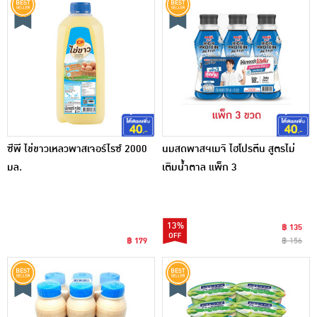
ซีพี ไข่ขาวเหลวพาสเจอร์ไรซ์ 2000
นมสดพาสฯเมจิ ไฮโปรตีน สูตรไม่
มล.
เติมน้ำตาล แพ็ก 3
13%
฿ 135
฿ 179
฿ 156