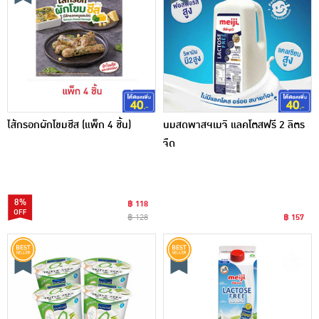
ไส้กรอกผักโขมชีส (แพ็ก 4 ชิ้น)
นมสดพาสฯเมจิ แลคโตสฟรี 2 ลิตร
จืด
8%
฿ 118
฿ 128
฿ 157