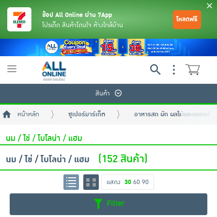
ช้อป All Online ผ่าน 7App
โหลดฟรี
โปรเด็ด สินค้าโดนใจ ห้างใกล้บ้าน
Toggle
navigation
สินค้า
หน้าหลัก
ซูเปอร์มาร์เก็ต
อาหารสด ผัก ผลไม้และเบเกอรี่
นม / ไข่ / โบโลน่า / แฮม
(152 สินค้า)
นม / ไข่ / โบโลน่า / แฮม
ย้อนกลับ
ย้อนกลับ
ย้อนกลับ
ย้อนกลับ
ย้อนกลับ
ย้อนกลับ
ย้อนกลับ
ย้อนกลับ
ย้อนกลับ
ย้อนกลับ
ย้อนกลับ
แสดง
30
60
90
Filter
เครื่องดื่มและผงชงดื่ม
มือถือ
พระเครื่อง test pop