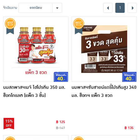
เครื่องปรุงรสและของแห้ง
1
จัดเรียงตาม
ยอดนิยม
ขนมขบเคี้ยว และช็อคโกแลต
อาหารสด ผัก ผลไม้และเบเกอรี่
นมสดพาสฯเมจิ ไฮโปรตีน 350 มล.
นมพาสฯซันชายน์แดรี่โปรตีนสูง 340
ช็อกโกแลต (แพ็ก 3 ชิ้น)
มล. ช็อกฯ แพ็ก 3 ขวด
15%
฿ 125
฿ 147
฿ 135