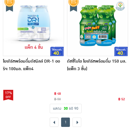
โยเกิร์ตพร้อมดื่มดัชมิลล์ DR-1 ออ
ดัชชี่ไบโอ โยเกิร์ตพร้อมดื่ม 150 มล.
ริฯ 100มล. แพ็ก4
(แพ็ก 3 ชิ้น)
17%
฿ 48
฿ 58
฿ 52
แสดง
30
60
90
1