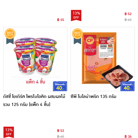
13%
฿ 52
฿ 45
฿ 60
ดัชชี่ โยเกิร์ต โพรไบโอติก ผสมผลไม้
ซีพี โบโลน่าพริก 135 กรัม
รวม 125 กรัม (แพ็ก 4 ชิ้น)
13%
฿ 52
฿ 60
฿ 36