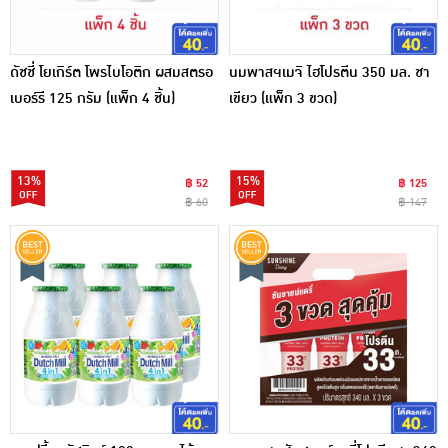
ดัชชี่ โยเกิร์ต โพรไบโอติก ผสมสตรอ
นมพาสฯเมจิ ไฮโปรตีน 350 มล. ชา
เบอร์รี 125 กรัม (แพ็ก 4 ชิ้น)
เขียว (แพ็ก 3 ขวด)
13%
15%
฿ 52
฿ 125
฿ 60
฿ 147