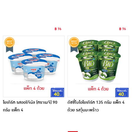
฿ 76
฿ 76
โยเกิร์ต รสออริจินัล (ตราเมจิ) 90
ดัชชี่ไบโอโยเกิร์ต 135 กรัม แพ็ก 4
กรัม แพ็ก 4
ถ้วย รสวุ้นมะพร้าว