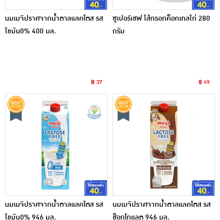
นมเมจิปราศจากน้ำตาลแลคโตส รส
ซูเปอร์เชฟ ไส้กรอกค็อกเทลไก่ 280
ไขมัน0% 400 มล.
กรัม
฿ 37
฿ 49
นมเมจิปราศจากน้ำตาลแลคโตส รส
นมเมจิปราศจากน้ำตาลแลคโตส รส
ไขมัน0% 946 มล.
ช็อกโกแลต 946 มล.