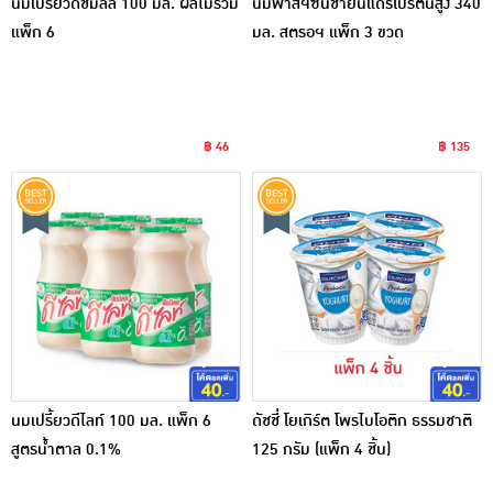
นมเปรี้ยวดัชมิลล์ 100 มล. ผลไม้รวม
นมพาสฯซันชายน์แดรี่โปรตีนสูง 340
แพ็ก 6
มล. สตรอฯ แพ็ก 3 ขวด
฿ 46
฿ 135
นมเปรี้ยวดีไลท์ 100 มล. แพ็ก 6
ดัชชี่ โยเกิร์ต โพรไบโอติก ธรรมชาติ
สูตรน้ำตาล 0.1%
125 กรัม (แพ็ก 4 ชิ้น)