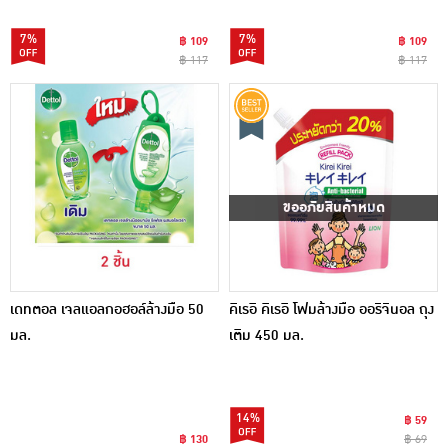
7%
7%
฿ 109
฿ 109
฿ 117
฿ 117
ขออภัยสินค้าหมด
เดทตอล เจลแอลกอฮอล์ล้างมือ 50
คิเรอิ คิเรอิ โฟมล้างมือ ออริจินอล ถุง
มล.
เติม 450 มล.
14%
฿ 59
฿ 130
฿ 69