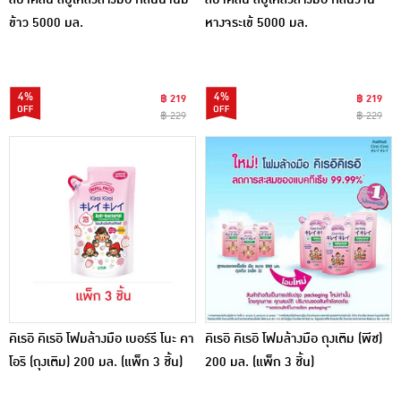
ข้าว 5000 มล.
หางจระเข้ 5000 มล.
4%
4%
฿ 219
฿ 219
฿ 229
฿ 229
คิเรอิ คิเรอิ โฟมล้างมือ เบอร์รี โนะ คา
คิเรอิ คิเรอิ โฟมล้างมือ ถุงเติม (พีช)
โอริ (ถุงเติม) 200 มล. (แพ็ก 3 ชิ้น)
200 มล. (แพ็ก 3 ชิ้น)