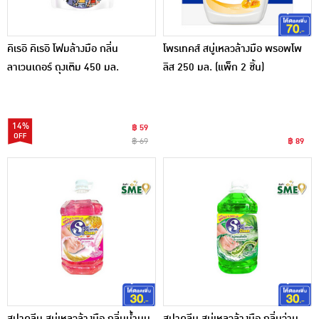
คิเรอิ คิเรอิ โฟมล้างมือ กลิ่น
โพรเทคส์ สบู่เหลวล้างมือ พรอพโพ
ลาเวนเดอร์ ถุงเติม 450 มล.
ลิส 250 มล. (แพ็ก 2 ชิ้น)
14%
฿ 59
฿ 69
฿ 89
สปาคลีน สบู่เหลวล้างมือ กลิ่นน้ำนม
สปาคลีน สบู่เหลวล้างมือ กลิ่นว่าน