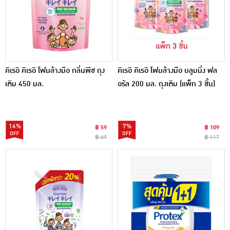
คิเรอิ คิเรอิ โฟมล้างมือ กลิ่นพีช ถุง
คิเรอิ คิเรอิ โฟมล้างมือ บลูมมิ่ง ฟล
เติม 450 มล.
อรัล 200 มล. ถุงเติม (แพ็ก 3 ชิ้น)
14%
7%
฿ 59
฿ 109
฿ 69
฿ 117