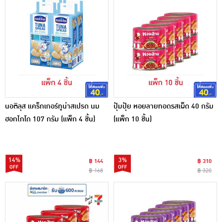
นอติลุส แคร็กเกอร์ทูน่าสเปรด นม
ปุ้มปุ้ย หอยลายทอดรสเผ็ด 40 กรัม
ฮอกไกโด 107 กรัม (แพ็ก 4 ชิ้น)
(แพ็ก 10 ชิ้น)
14%
3%
฿ 144
฿ 310
฿ 168
฿ 320