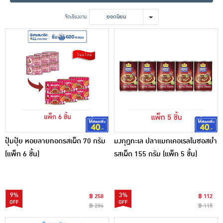
เครื่องปรุงรสและของแห้ง
จัดเรียงตาม
ยอดนิยม
ขนมขบเคี้ยว และช็อคโกแลต
อาหารสด ผัก ผลไม้และเบเกอรี่
ปุ้มปุ้ย หอยลายทอดรสเผ็ด 70 กรัม
มงกุฎทะเล ปลาแมกเคอเรลในซอสยำ
(แพ็ก 6 ชิ้น)
รสเผ็ด 155 กรัม (แพ็ก 5 ชิ้น)
9%
3%
฿ 258
฿ 112
฿ 284
฿ 115