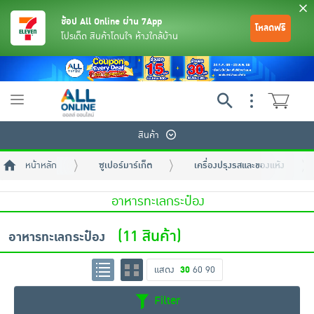
ช้อป All Online ผ่าน 7App
โหลดฟรี
โปรเด็ด สินค้าโดนใจ ห้างใกล้บ้าน
Toggle
navigation
สินค้า
หน้าหลัก
ซูเปอร์มาร์เก็ต
เครื่องปรุงรสและของแห้ง
อาหารทะเลกระป๋อง
(11 สินค้า)
อาหารทะเลกระป๋อง
ย้อนกลับ
ย้อนกลับ
ย้อนกลับ
ย้อนกลับ
ย้อนกลับ
ย้อนกลับ
ย้อนกลับ
ย้อนกลับ
ย้อนกลับ
ย้อนกลับ
ย้อนกลับ
แสดง
30
60
90
เครื่องดื่มและผงชงดื่ม
มือถือ
พระเครื่อง test pop
Filter