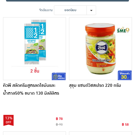
เครื่องปรุงรสและของแห้ง
จัดเรียงตาม
ยอดนิยม
ขนมขบเคี้ยว และช็อคโกแลต
อาหารสด ผัก ผลไม้และเบเกอรี่
คิวพี สลัดครีมสูตรลดไขมันและ
สุขุม แซนด์วิชสเปรด 220 กรัม
น้ำตาล50% ขนาด 130 มิลลิลิตร
13%
฿ 78
฿ 90
฿ 58