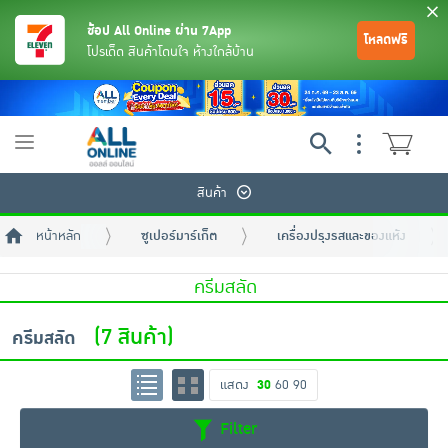
ช้อป All Online ผ่าน 7App
โหลดฟรี
โปรเด็ด สินค้าโดนใจ ห้างใกล้บ้าน
Toggle
navigation
สินค้า
หน้าหลัก
ซูเปอร์มาร์เก็ต
เครื่องปรุงรสและของแห้ง
ครีมสลัด
(7 สินค้า)
ครีมสลัด
ย้อนกลับ
ย้อนกลับ
ย้อนกลับ
ย้อนกลับ
ย้อนกลับ
ย้อนกลับ
ย้อนกลับ
ย้อนกลับ
ย้อนกลับ
ย้อนกลับ
ย้อนกลับ
แสดง
30
60
90
เครื่องดื่มและผงชงดื่ม
มือถือ
พระเครื่อง test pop
Filter