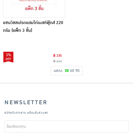
แซนวิชสเปรดแฮมไก่เบสท์ฟู้ดส์ 220
กรัม (แพ็ก 3 ชิ้น)
3%
฿ 235
฿ 243
แสดง
30
60
90
NEWSLETTER
สมัครรับข่าวสาร พร้อมรับส่วนลด