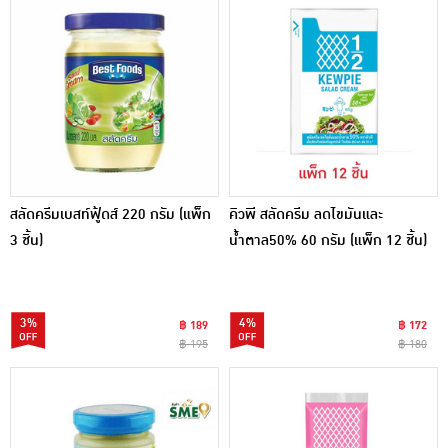
สลัดครีมเบสท์ฟู้ดส์ 220 กรัม (แพ็ก
คิวพี สลัดครีม ลดไขมันและ
3 ชิ้น)
น้ำตาล50% 60 กรัม (แพ็ก 12 ชิ้น)
3%
4%
฿ 189
฿ 172
฿ 195
฿ 180