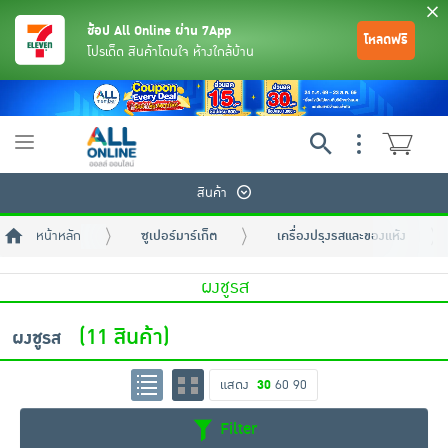
ช้อป All Online ผ่าน 7App
โหลดฟรี
โปรเด็ด สินค้าโดนใจ ห้างใกล้บ้าน
Toggle
navigation
สินค้า
หน้าหลัก
ซูเปอร์มาร์เก็ต
เครื่องปรุงรสและของแห้ง
ผงชูรส
(11 สินค้า)
ผงชูรส
ย้อนกลับ
ย้อนกลับ
ย้อนกลับ
ย้อนกลับ
ย้อนกลับ
ย้อนกลับ
ย้อนกลับ
ย้อนกลับ
ย้อนกลับ
ย้อนกลับ
ย้อนกลับ
แสดง
30
60
90
เครื่องดื่มและผงชงดื่ม
มือถือ
พระเครื่อง test pop
Filter