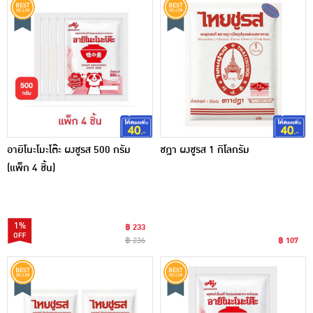
อายิโนะโมะโต๊ะ ผงชูรส 500 กรัม
ชฎา ผงชูรส 1 กิโลกรัม
(แพ็ก 4 ชิ้น)
1%
฿ 233
฿ 236
฿ 107