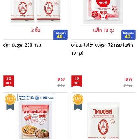
ชฎา ผงชูรส 250 กรัม
อายิโนะโมโต๊ะ ผงชูรส 72 กรัม (แพ็ก
10 ถุง)
3%
1%
฿ 60
฿ 99
฿ 62
฿ 100