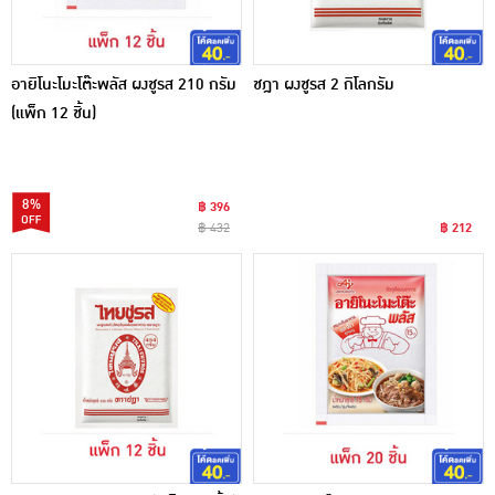
อายิโนะโมะโต๊ะพลัส ผงชูรส 210 กรัม
ชฎา ผงชูรส 2 กิโลกรัม
(แพ็ก 12 ชิ้น)
8%
฿ 396
฿ 432
฿ 212