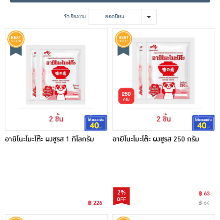
เครื่องปรุงรสและของแห้ง
จัดเรียงตาม
ยอดนิยม
ขนมขบเคี้ยว และช็อคโกแลต
อาหารสด ผัก ผลไม้และเบเกอรี่
อายิโนะโมะโต๊ะ ผงชูรส 1 กิโลกรัม
อายิโนะโมะโต๊ะ ผงชูรส 250 กรัม
2%
฿ 63
฿ 226
฿ 64