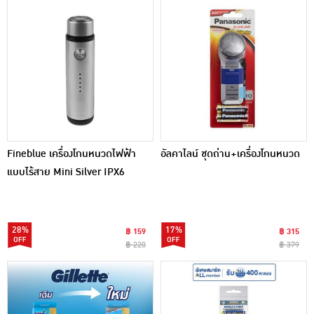
Fineblue เครื่องโกนหนวดไฟฟ้า
อัลคาไลน์ ชุดถ่าน+เครื่องโกนหนวด
แบบไร้สาย Mini Silver IPX6
28%
17%
฿ 159
฿ 315
฿ 220
฿ 379