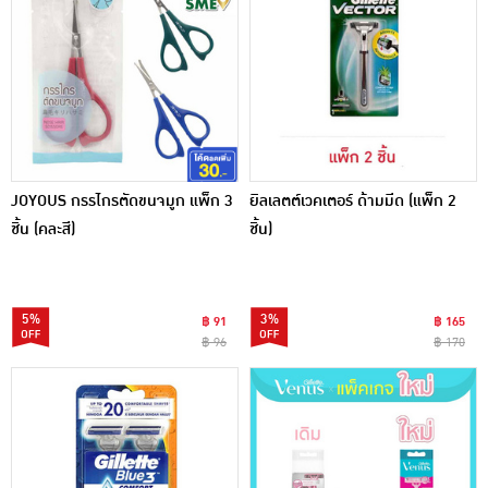
JOYOUS กรรไกรตัดขนจมูก แพ็ก 3
ยิลเลตต์เวคเตอร์ ด้ามมีด (แพ็ก 2
ชิ้น (คละสี)
ชิ้น)
5%
3%
฿ 91
฿ 165
฿ 96
฿ 170