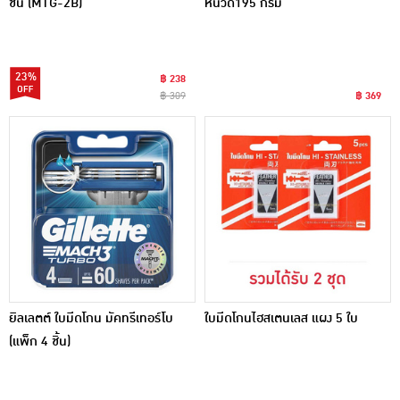
ชิ้น (MTG-2B)
หนวด195 กรัม
23%
฿ 238
฿ 309
฿ 369
ยิลเลตต์ ใบมีดโกน มัคทรีเทอร์โบ
ใบมีดโกนไฮสเตนเลส แผง 5 ใบ
(แพ็ก 4 ชิ้น)