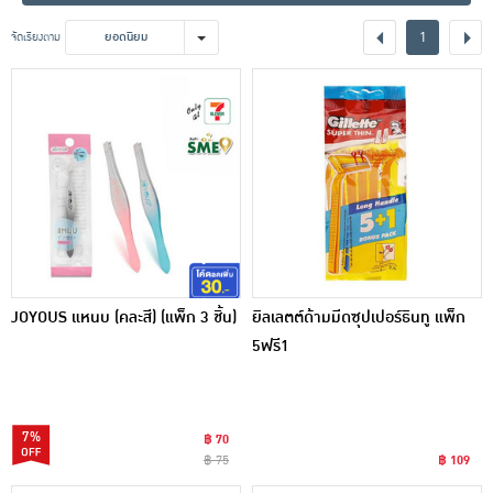
เครื่องปรุงรสและของแห้ง
1
จัดเรียงตาม
ยอดนิยม
ขนมขบเคี้ยว และช็อคโกแลต
อาหารสด ผัก ผลไม้และเบเกอรี่
JOYOUS แหนบ (คละสี) (แพ็ก 3 ชิ้น)
ยิลเลตต์ด้ามมีดซุปเปอร์ธินทู แพ็ก
5ฟรี1
7%
฿ 70
฿ 75
฿ 109