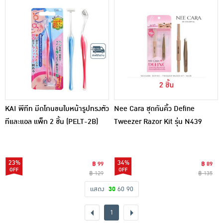
KAI พีทีท มีดโกนขนใบหน้ารูปทรงตัว
Nee Cara ชุดกันคิ้ว Define
ทีและแอล แพ็ก 2 ชิ้น (PELT-2B)
Tweezer Razor Kit รุ่น N439
(2ชิ้น)
23%
34%
฿ 99
฿ 89
฿ 129
฿ 135
แสดง
30
60
90
1