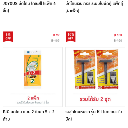
JOYOUS มีดโกน (คละสี) (แพ็ก 6
มีดโกนเวนเจอร์ ระบบใบมีดคู่ แพ็กคู่
ชิ้น)
(4 แพ็ก)
6%
10%
฿ 99
฿ 108
฿ 105
฿ 120
BIC มีดโกน แบบ 2 ใบมีด 5 + 2
วิงชุดโกนหนวด รุ่น Kit (มีดโกน+ใบ
ด้าม
มีด)