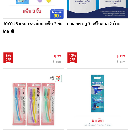
JOYOUS แหนบพรีเมี่ยม แพ็ก 3 ชิ้น
ยิลเลตต์ บลู 3 เฟล็กซี่ 4+2 ด้าม
(คละสี)
6%
13%
฿ 99
฿ 139
฿ 105
฿ 159