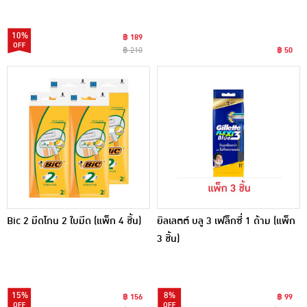
10%
฿ 189
฿ 210
฿ 50
Bic 2 มีดโกน 2 ใบมีด (แพ็ก 4 ชิ้น)
ยิลเลตต์ บลู 3 เฟล็กซี่ 1 ด้าม (แพ็ก
3 ชิ้น)
15%
8%
฿ 156
฿ 99