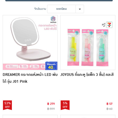
เครื่องปรุงรสและของแห้ง
จัดเรียงตาม
ยอดนิยม
ขนมขบเคี้ยว และช็อคโกแลต
อาหารสด ผัก ผลไม้และเบเกอรี่
DREAMER กระจกแต่งหน้า LED พับ
JOYOUS ที่แคะหู (แพ็ก 3 ชิ้น) คละสี
ได้ รุ่น J01 Pink
53%
5%
฿ 279
฿ 57
฿ 599
฿ 60