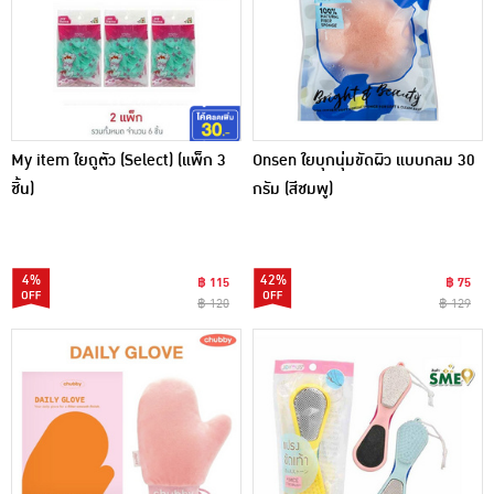
My item ใยถูตัว (Select) (แพ็ก 3
Onsen ใยบุกนุ่มขัดผิว แบบกลม 30
ชิ้น)
กรัม (สีชมพู)
4%
42%
฿ 115
฿ 75
฿ 120
฿ 129