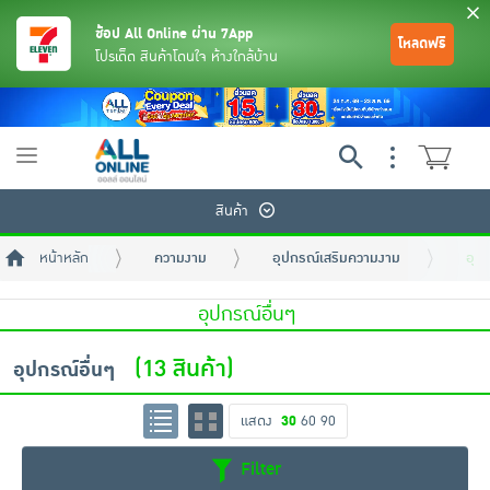
ช้อป All Online ผ่าน 7App
โหลดฟรี
โปรเด็ด สินค้าโดนใจ ห้างใกล้บ้าน
Toggle
navigation
สินค้า
หน้าหลัก
ความงาม
อุปกรณ์เสริมความงาม
อุป
อุปกรณ์อื่นๆ
(13 สินค้า)
อุปกรณ์อื่นๆ
ย้อนกลับ
ย้อนกลับ
ย้อนกลับ
ย้อนกลับ
ย้อนกลับ
ย้อนกลับ
ย้อนกลับ
ย้อนกลับ
ย้อนกลับ
ย้อนกลับ
ย้อนกลับ
แสดง
30
60
90
เครื่องดื่มและผงชงดื่ม
มือถือ
พระเครื่อง test pop
Filter