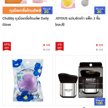
Chubby ถุงมือเกลี่ยโทนอัพ Daily
JOYOUS แปรงขัดเท้า แพ็ก 3 ชิ้น
Glove
(คละสี)
49%
4%
฿ 149
฿ 129
฿ 290
฿ 135