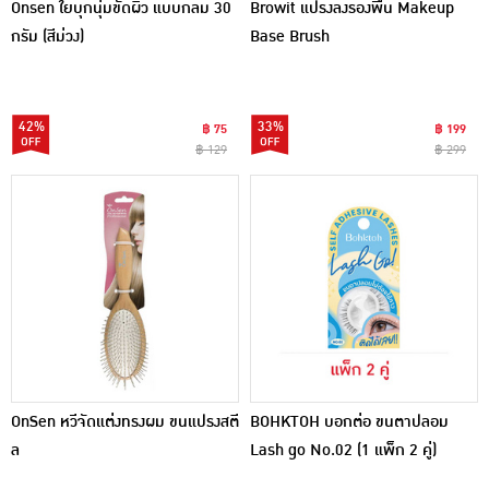
Onsen ใยบุกนุ่มขัดผิว แบบกลม 30
Browit แปรงลงรองพื้น Makeup
กรัม (สีม่วง)
Base Brush
42%
33%
฿ 75
฿ 199
฿ 129
฿ 299
OnSen หวีจัดแต่งทรงผม ขนแปรงสตี
BOHKTOH บอกต่อ ขนตาปลอม
ล
Lash go No.02 (1 แพ็ก 2 คู่)