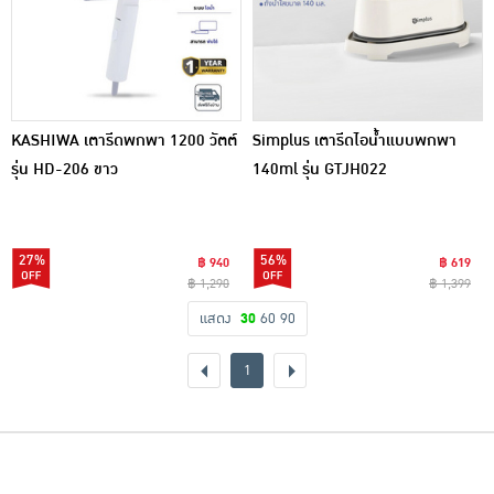
KASHIWA เตารีดพกพา 1200 วัตต์
Simplus เตารีดไอน้ำแบบพกพา
รุ่น HD-206 ขาว
140ml รุ่น GTJH022
27%
56%
฿ 940
฿ 619
฿ 1,290
฿ 1,399
แสดง
30
60
90
1