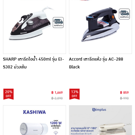
SHARP เตารีดไอน้ำ 450ml รุ่น EI-
Accord เตารีดแห้ง รุ่น AC-288
S302 ม่วงเข้ม
Black
20%
13%
฿ 1,669
฿ 859
฿ 2,090
฿ 990