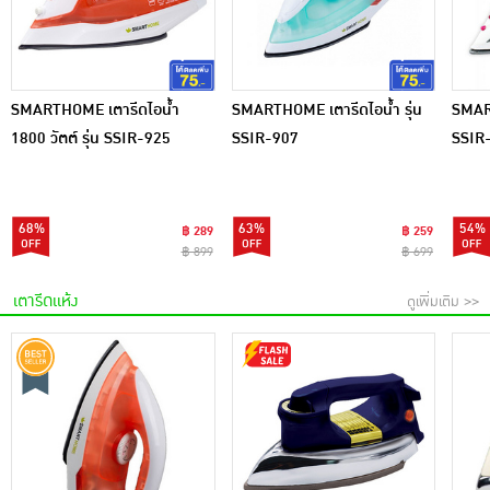
เครื่องปรุงรสและของแห้ง
ขนมขบเคี้ยว และช็อคโกแลต
SMARTHOME เตารีดไอน้ำ
SMARTHOME เตารีดไอน้ำ รุ่น
SMART
อาหารสด ผัก ผลไม้และเบเกอรี่
1800 วัตต์ รุ่น SSIR-925
SSIR-907
SSIR
68%
63%
54%
฿ 289
฿ 259
฿ 899
฿ 699
เตารีดแห้ง
ดูเพิ่มเติม >>