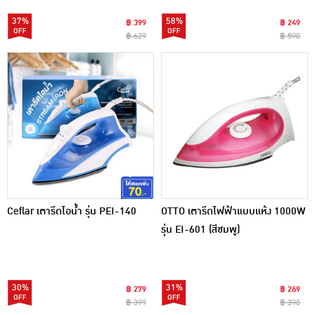
37%
58%
฿ 399
฿ 249
฿ 629
฿ 590
Ceflar เตารีดไอน้ำ รุ่น PEI-140
OTTO เตารีดไฟฟ้าแบบแห้ง 1000W
รุ่น EI-601 (สีชมพู)
30%
31%
฿ 279
฿ 269
฿ 399
฿ 390