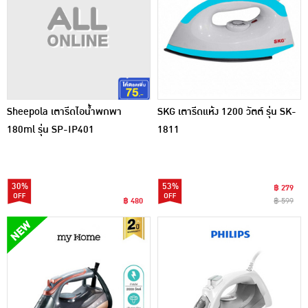
Sheepola เตารีดไอน้ำพกพา
SKG เตารีดแห้ง 1200 วัตต์ รุ่น SK-
180ml รุ่น SP-IP401
1811
30%
53%
฿ 279
฿ 480
฿ 599