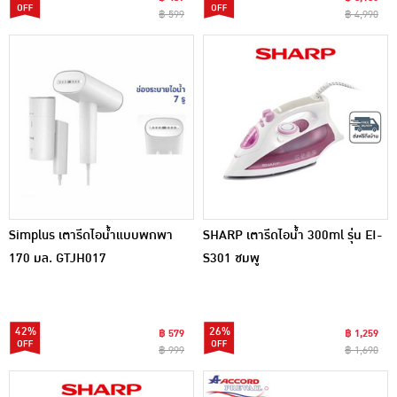
฿ 599
฿ 4,990
Simplus เตารีดไอน้ำแบบพกพา
SHARP เตารีดไอน้ำ 300ml รุ่น EI-
170 มล. GTJH017
S301 ชมพู
42%
26%
฿ 579
฿ 1,259
฿ 999
฿ 1,690