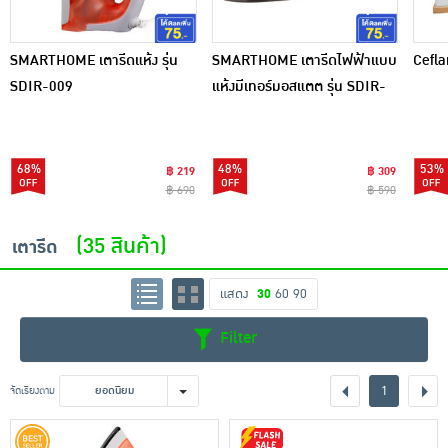
SMARTHOME เตารีดแห้ง รุ่น
SMARTHOME เตารีดไฟฟ้าแบบ
Cefla
SDIR-009
แห้งมีเทอร์มอสแตต รุ่น SDIR-
013
68%
48%
53%
฿ 219
฿ 309
฿ 690
฿ 590
(35 สินค้า)
เตารีด
แสดง
30
60
90
Filter
1
จัดเรียงตาม
ยอดนิยม