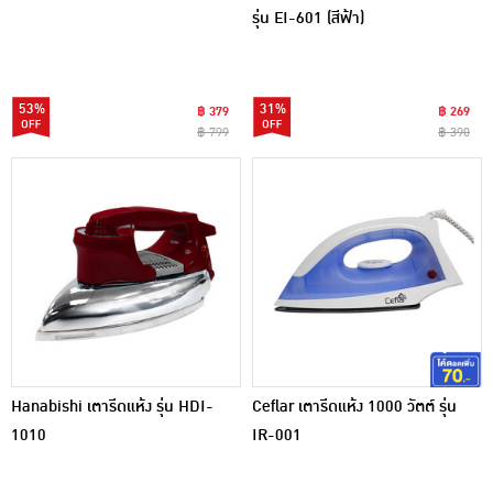
รุ่น EI-601 (สีฟ้า)
53%
31%
฿ 379
฿ 269
฿ 799
฿ 390
Hanabishi เตารีดแห้ง รุ่น HDI-
Ceflar เตารีดแห้ง 1000 วัตต์ รุ่น
1010
IR-001