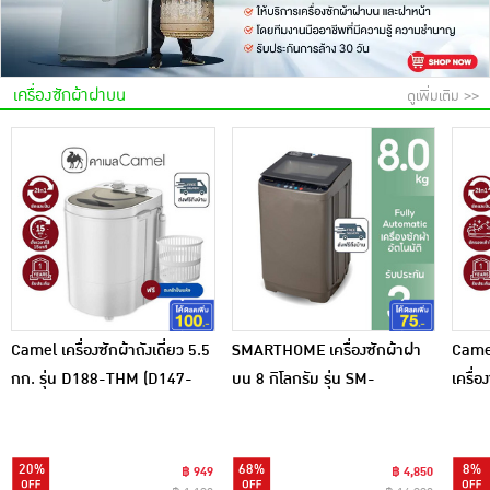
เครื่องปรุงรสและของแห้ง
ขนมขบเคี้ยว และช็อคโกแลต
เครื่องซักผ้าฝาบน
ดูเพิ่มเติม >>
อาหารสด ผัก ผลไม้และเบเกอรี่
Camel เครื่่องซักผ้าถังเดี่ยว 5.5
SMARTHOME เครื่องซักผ้าฝา
Camel 
กก. รุ่น D188-THM (D147-
บน 8 กิโลกรัม รุ่น SM-
เครื่อ
45W)
WMA3500
D109
20%
68%
8%
฿ 949
฿ 4,850