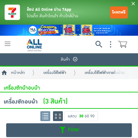
ช้อป All Online ผ่าน 7App
โหลดฟรี
โปรเด็ด สินค้าโดนใจ ห้างใกล้บ้าน
Toggle
navigation
สินค้า
หน้าหลัก
เครื่องใช้ไฟฟ้า
เครื่องใช้ไฟฟ้าภายในบ้าน
เครื่องซักผ้าอบผ้า
(3 สินค้า)
เครื่องซักอบผ้า
ย้อนกลับ
ย้อนกลับ
ย้อนกลับ
ย้อนกลับ
ย้อนกลับ
ย้อนกลับ
ย้อนกลับ
ย้อนกลับ
ย้อนกลับ
ย้อนกลับ
ย้อนกลับ
แสดง
30
60
90
Filter
เครื่องดื่มและผงชงดื่ม
มือถือ
พระเครื่อง test pop