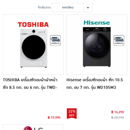
เครื่องปรุงรสและของแห้ง
จัดเรียงตาม
ยอดนิยม
ขนมขบเคี้ยว และช็อคโกแลต
อาหารสด ผัก ผลไม้และเบเกอรี่
TOSHIBA เครื่องซักอบผ้าฝาหน้า
Hisense เครื่องซักอบผ้า ซัก 10.5
ซัก 8.5 กก. อบ 6 กก. รุ่น TWD-
กก. อบ 7 กก. รุ่น WD105M3
T21BU95UWT(WW)
32%
฿ 14,290
฿ 17,990
฿ 20,990