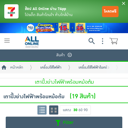
ช้อป All Online ผ่าน 7App
โหลดฟรี
โปรเด็ด สินค้าโดนใจ ห้างใกล้บ้าน
Toggle
navigation
สินค้า
หน้าหลัก
เครื่องใช้ไฟฟ้า
เครื่องใช้ไฟฟ้าในครัว
เ
เตาปิ้งย่างไฟฟ้าพร้อมหม้อต้ม
(19 สินค้า)
เตาปิ้งย่างไฟฟ้าพร้อมหม้อต้ม
ย้อนกลับ
ย้อนกลับ
ย้อนกลับ
ย้อนกลับ
ย้อนกลับ
ย้อนกลับ
ย้อนกลับ
ย้อนกลับ
ย้อนกลับ
ย้อนกลับ
ย้อนกลับ
แสดง
30
60
90
เครื่องดื่มและผงชงดื่ม
มือถือ
พระเครื่อง test pop
Filter