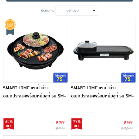
เครื่องปรุงรสและของแห้ง
จัดเรียงตาม
ยอดนิยม
ขนมขบเคี้ยว และช็อคโกแลต
อาหารสด ผัก ผลไม้และเบเกอรี่
SMARTHOME เตาปิ้งย่าง
SMARTHOME เตาปิ้งย่าง
อเนกประสงค์พร้อมหม้อสุกี้ รุ่น SM-
อเนกประสงค์พร้อมหม้อสุกี้ รุ่น SM-
EG1302
EG1503
60%
77%
฿ 399
฿ 589
฿ 990
฿ 2,590