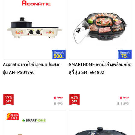
Aconatic เตาปิ้งย่างอเนกประสงค์
SMARTHOME เตาปิ้งย่างพร้อมหม้อ
รุ่น AN-PSG1740
สุกี้ รุ่น SM-EG1802
19%
62%
฿ 799
฿ 719
฿ 990
฿ 1,890