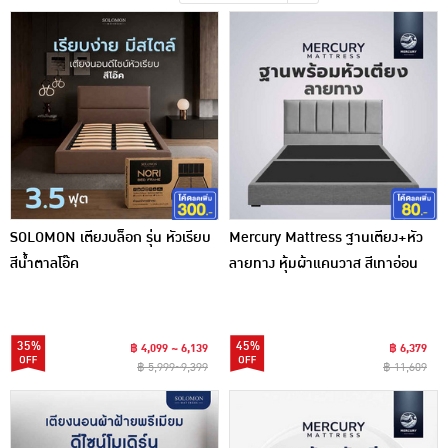
เครื่องปรุงรสและของแห้ง
ขนมขบเคี้ยว และช็อคโกแลต
อาหารสด ผัก ผลไม้และเบเกอรี่
SOLOMON เตียงบล็อก รุ่น หัวเรียบ
Mercury Mattress ฐานเตียง+หัว
สีน้ำตาลโอ๊ค
ลายทาง หุ้มผ้าแคนวาส สีเทาอ่อน
35%
45%
฿ 4,099 ~ 6,139
฿ 6,379
฿ 5,999~9,399
฿ 11,609