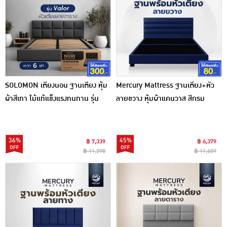
SOLOMON เตียงนอน ฐานเตียง หุ้ม
Mercury Mattress ฐานเตียง+หัว
ผ้าสีเทา ไม้แท้แข็งแรงทนทาน รุ่น
ลายขวาง หุ้มผ้าแคนวาส สีกรม
Valor หัวลายตาราง
36%
45%
฿ 7,339
฿ 6,379
฿ 11,398
฿ 11,609