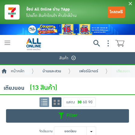
ช้อป All Online ผ่าน 7App
โหลดฟรี
โปรเด็ด สินค้าโดนใจ ห้างใกล้บ้าน
Toggle
navigation
สินค้า
หน้าหลัก
บ้านและสวน
เฟอร์นิเจอร์
เตียงนอน
(13 สินค้า)
เตียงนอน
แสดง
30
60
90
ย้อนกลับ
ย้อนกลับ
ย้อนกลับ
ย้อนกลับ
ย้อนกลับ
ย้อนกลับ
ย้อนกลับ
ย้อนกลับ
ย้อนกลับ
ย้อนกลับ
ย้อนกลับ
Filter
เครื่องดื่มและผงชงดื่ม
มือถือ
พระเครื่อง test pop
จัดเรียงตาม
ยอดนิยม