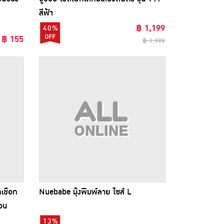
สีฟ้า
฿ 1,199
40%
฿ 155
฿ 1,999
เชือก
Nuebabe มุ้งพิมพ์ลาย ไซส์ L
ตอน
13%