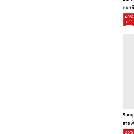
ถอดซั
40%
Surap
สายพั
26%