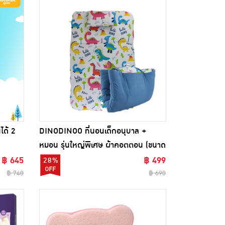
ได้ 2
DINODINOO ที่นอนเด็กอนุบาล +
หมอน รุ่นใหญ่พิเศษ ผ้าคอตตอน (ขนาด
85X130x5 cm) มีคลิปล็อค
฿ 645
฿ 499
28%
฿ 740
฿ 690