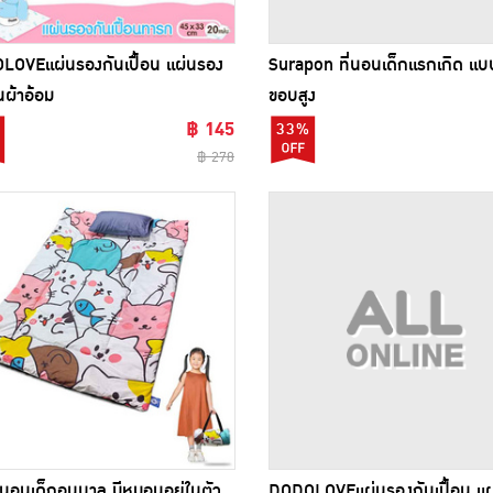
OVEแผ่นรองกันเปื้อน แผ่นรอง
Surapon ที่นอนเด็กแรกเกิด แ
นผ้าอ้อม
ขอบสูง
฿ 145
33%
฿ 278
่นอนเด็กอนุบาล มีหมอนอยู่ในตัว
DODOLOVEแผ่นรองกันเปื้อน แผ