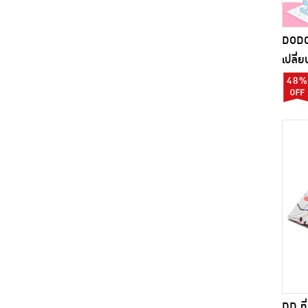
DODOL
เปลี่ย
48%
DD ที