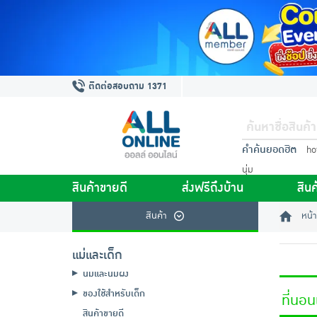
ติดต่อสอบถาม 1371
คำค้นยอดฮิต
ho
นุ่ม
สินค้าขายดี
ส่งฟรีถึงบ้าน
สินค
สินค้า
หน้า
แม่และเด็ก
นมและนมผง
ของใช้สำหรับเด็ก
ที่นอ
สินค้าขายดี