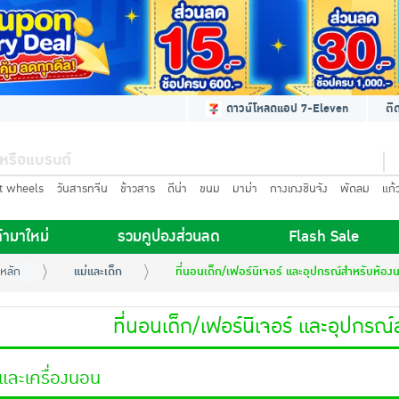
ดาวน์โหลดแอป 7-Eleven
ติ
t wheels
วันสารทจีน
ข้าวสาร
ดีน่า
ขนม
มาม่า
กางเกงชินจัง
พัดลม
แก้
้ามาใหม่
รวมคูปองส่วนลด
Flash Sale
หลัก
แม่และเด็ก
ที่นอนเด็ก/เฟอร์นิเจอร์ และอุปกรณ์สำหรับห้อง
ที่นอนเด็ก/เฟอร์นิเจอร์ และอุปกรณ
นและเครื่องนอน