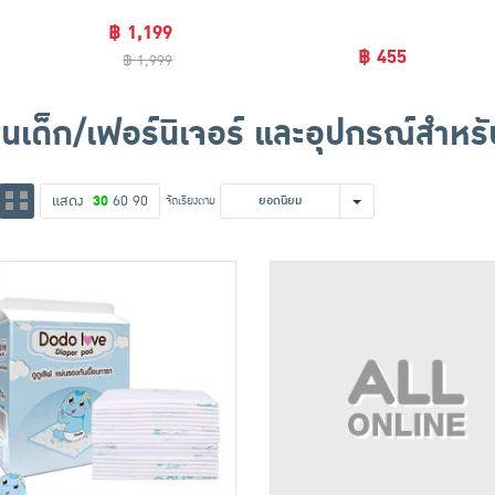
฿ 1,199
฿ 455
฿ 1,999
อนเด็ก/เฟอร์นิเจอร์ และอุปกรณ์สำหร
แสดง
30
60
90
จัดเรียงตาม
ยอดนิยม