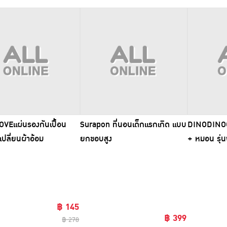
VEแผ่นรองกันเปื้อน
Surapon ที่นอนเด็กแรกเกิด แบบ
DINODINOO 
ปลี่ยนผ้าอ้อม
ยกขอบสูง
+ หมอน รุ่
(ขนาด 85X1
ล็อค
฿ 145
฿ 399
฿ 278