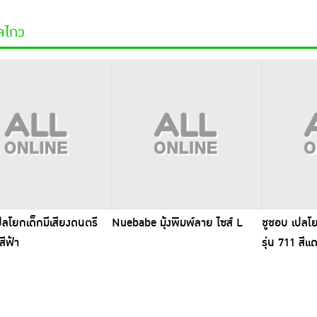
ปลไกว
ปลโยกเด็กมีเสียงดนตรี
Nuebabe มุ้งพิมพ์ลาย ไซส์ L
ชูชอบ เปลโย
สีฟ้า
รุ่น 711 สีแ