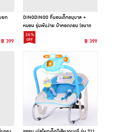
บบยก
DINODINOO ที่นอนเด็กอนุบาล +
หมอน รุ่นพับง่าย ผ้าคอตตอน (ขนาด
85X120x3cm.) มีคลิปล็อค
36%
฿ 399
฿ 399
่นรอง
ชูชอบ เปลโยกเด็กมีเสียงดนตรี รุ่น 711