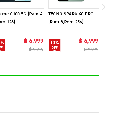
alme C100 5G (Ram 4
TECNO SPARK 40 PRO
Realme C85
om 128)
(Ram 8,Rom 256)
Gb , Rom 12
฿ 6,999
฿ 6,999
3%
13%
6%
฿ 7,999
฿ 7,999