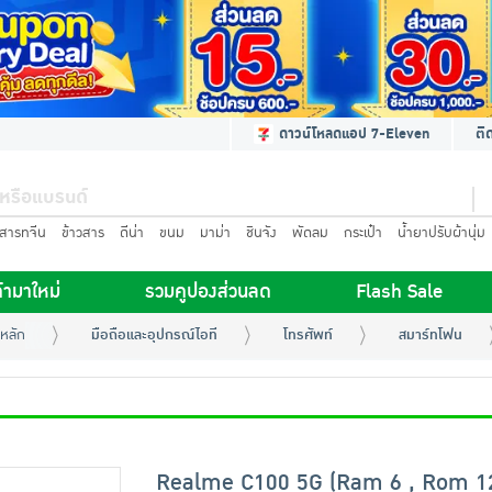
ดาวน์โหลดแอป 7-Eleven
ติ
นสารทจีน
ข้าวสาร
ดีน่า
ขนม
มาม่า
ชินจัง
พัดลม
กระเป๋า
น้ำยาปรับผ้านุ่ม
้ามาใหม่
รวมคูปองส่วนลด
Flash Sale
หลัก
มือถือและอุปกรณ์ไอที
โทรศัพท์
สมาร์ทโฟน
Realme C100 5G (Ram 6 , Rom 1