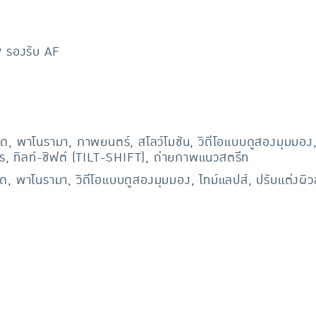
P รองรับ AF
หมด, พาโนรามา, ภาพยนตร์, สโลว์โมชัน, วิดีโอแบบดูสองมุมมอง
, ทิลท์-ชิฟต์ (TILT-SHIFT), ถ่ายภาพแนวสตรีท
หมด, พาโนรามา, วิดีโอแบบดูสองมุมมอง, ไทม์แลปส์, ปรับแต่งผ