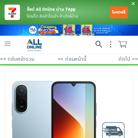
ช้อป All Online ผ่าน 7App
โหลดฟรี
โปรเด็ด สินค้าโดนใจ ห้างใกล้บ้าน
Toggle
navigation
<< กลับหน้ารวม
<< ก่อนหน้านี้
ถัดไป >>
ย้อนกลับ
ย้อนกลับ
ย้อนกลับ
ย้อนกลับ
ย้อนกลับ
ย้อนกลับ
ย้อนกลับ
ย้อนกลับ
ย้อนกลับ
ย้อนกลับ
ย้อนกลับ
เครื่องดื่มและผงชงดื่ม
มือถือ
พระเครื่อง test pop