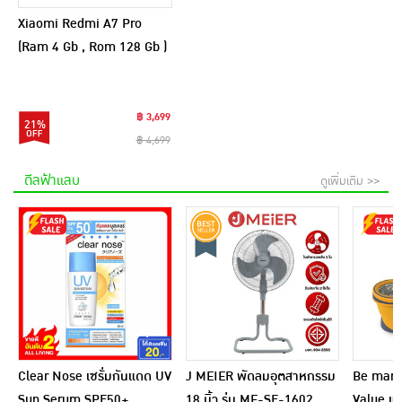
Xiaomi Redmi A7 Pro
(Ram 4 Gb , Rom 128 Gb )
฿ 3,699
21%
฿ 4,699
ดีลฟ้าแลบ
ดูเพิ่มเติม >>
Clear Nose เซรั่มกันแดด UV
J MEIER พัดลมอุตสาหกรรม
Be man ชุ
Sun Serum SPF50+
18 นิ้ว รุ่น ME-SF-1602
Value แถ