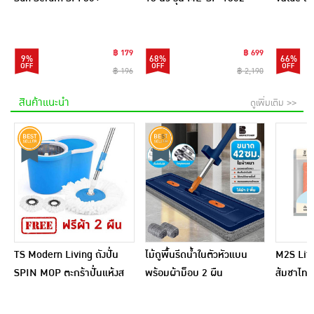
PA++++ 28 มล.
ไฟเบอร์ 1
฿ 179
฿ 699
9%
68%
66%
฿ 196
฿ 2,190
สินค้าแนะนำ
ดูเพิ่มเติม >>
TS Modern Living ถังปั่น
ไม้ถูพื้นรีดน้ำในตัวหัวแบน
M2S Lifes
SPIN MOP ตะกร้าปั่นแห้งส
พร้อมผ้าม็อบ 2 ผืน
ส้มชาไทย
แตนเลสไซส์มินิ รุ่น
CLEANING0019