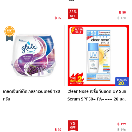
33%
฿ 80
฿ 89
฿ 120
เกลดเซ็นท์เต็ดเจลลาเวนเดอร์ 180
Clear Nose เซรั่มกันแดด UV Sun
กรัม
Serum SPF50+ PA++++ 28 มล.
9%
฿ 179
฿ 89
฿ 196