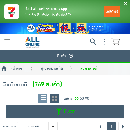
ช้อป All Online ผ่าน 7App
โหลดฟรี
โปรเด็ด สินค้าโดนใจ ห้างใกล้บ้าน
Toggle
navigation
สินค้า
หน้าหลัก
ซูเปอร์มาร์เก็ต
สินค้าขายดี
(769 สินค้า)
สินค้าขายดี
แสดง
30
60
90
ย้อนกลับ
ย้อนกลับ
ย้อนกลับ
ย้อนกลับ
ย้อนกลับ
ย้อนกลับ
ย้อนกลับ
ย้อนกลับ
ย้อนกลับ
ย้อนกลับ
ย้อนกลับ
Filter
เครื่องดื่มและผงชงดื่ม
มือถือ
พระเครื่อง test pop
1
จัดเรียงตาม
ยอดนิยม