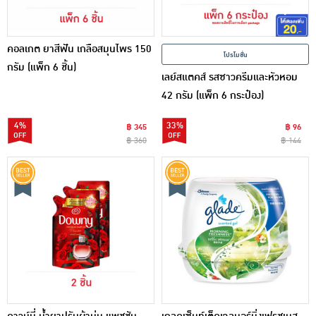
คอลเกต ยาสีฟัน เกลือสมุนไพร 150
โปรโมชั่น
กรัม (แพ็ก 6 ชิ้น)
เลย์สแตคส์ รสซาวครีมและหัวหอม
42 กรัม (แพ็ก 6 กระป๋อง)
4%
33%
฿ 345
฿ 96
฿ 360
฿ 144