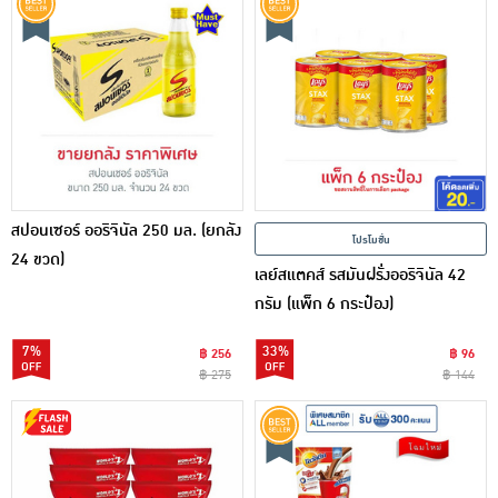
สปอนเซอร์ ออริจินัล 250 มล. (ยกลัง
โปรโมชั่น
24 ขวด)
เลย์สแตคส์ รสมันฝรั่งออริจินัล 42
กรัม (แพ็ก 6 กระป๋อง)
7%
33%
฿ 256
฿ 96
฿ 275
฿ 144