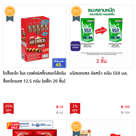
โกช็อกโก โรล เวเฟอร์สติ๊กสอดไส้ครีม
บรีสเอกเซล อัลตร้า คลีน 550 มล.
ช็อกโกแลต 12.5 กรัม (แพ็ก 20 ชิ้น)
25%
2%
฿ 45
฿ 155
฿ 60
฿ 158