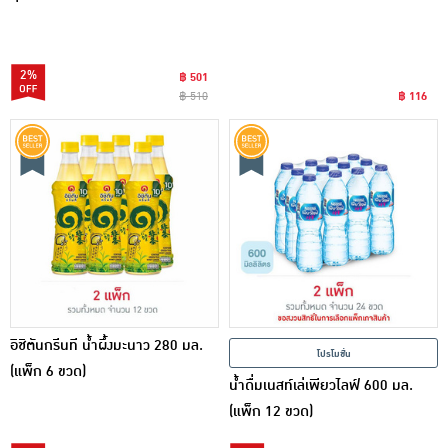
2%
฿ 501
฿ 510
฿ 116
อิชิตันกรีนที น้ำผึ้งมะนาว 280 มล.
โปรโมชั่น
(แพ็ก 6 ขวด)
น้ำดื่มเนสท์เล่เพียวไลฟ์ 600 มล.
(แพ็ก 12 ขวด)