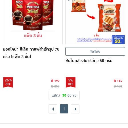
มอคโคน่า ซีเล็ค กาแฟสำเร็จรูป 70
โปรโมชั่น
กรัม (แพ็ก 3 ชิ้น)
ซันไบทส์ รสบาร์บีคิว 50 กรัม
26%
5%
฿ 192
฿ 114
฿ 258
฿ 120
แสดง
30
60
90
1