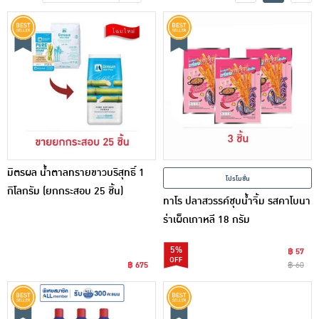
เครื่องปรุงรสและของแห้ง
ขนมขบเคี้ยว และช็อคโกแลต
อาหารสด ผัก ผลไม้และเบเกอรี่
มิตรผล น้ำตาลทรายขาวบริสุทธิ์ 1
โปรโมชั่น
กิโลกรัม (ยกกระสอบ 25 ชิ้น)
ทาโร ปลาสวรรค์ชุบน้ำจิ้ม รสคาโบนา
ร่าเผ็ดเกาหลี 18 กรัม
5%
฿ 57
฿ 675
฿ 60