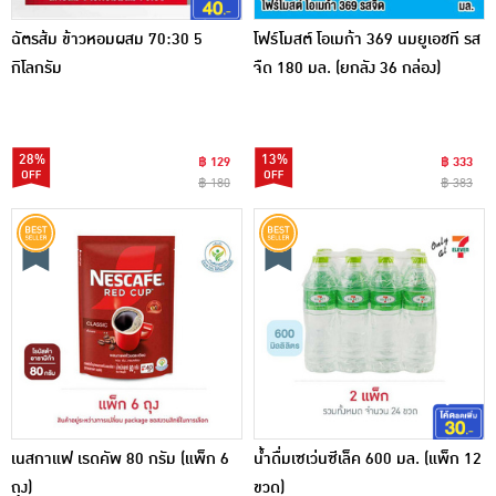
ฉัตรส้ม ข้าวหอมผสม 70:30 5
โฟร์โมสต์ โอเมก้า 369 นมยูเอชที รส
กิโลกรัม
จืด 180 มล. (ยกลัง 36 กล่อง)
28%
13%
฿ 129
฿ 333
฿ 180
฿ 383
เนสกาแฟ เรดคัพ 80 กรัม (แพ็ก 6
น้ำดื่มเซเว่นซีเล็ค 600 มล. (แพ็ก 12
ถุง)
ขวด)