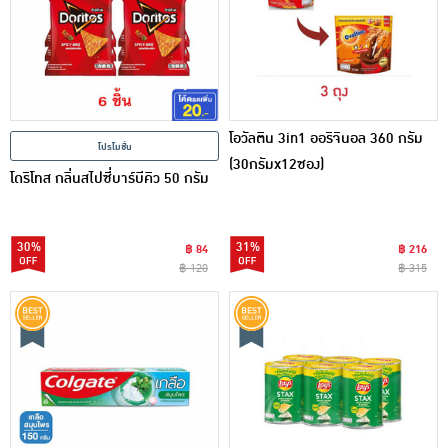
โอวัลติน 3in1 ออริจินอล 360 กรัม
โปรโมชั่น
(30กรัมx12ซอง)
โดริโทส กลิ่นสไปซี่บาร์บีคิว 50 กรัม
30%
31%
฿ 84
฿ 216
฿ 120
฿ 315