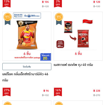
13%
2%
฿ 104
฿ 128
฿ 120
฿ 130
เนสกาแฟ เรดคัพ ถุง 40 กรัม
โปรโมชั่น
เลย์ร็อค กลิ่นเอ็กซ์ตร้าบาร์บีคิว 46
กรัม
27%
16%
฿ 96
฿ 228
฿ 132
฿ 270