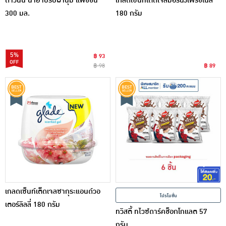
ดาวน์นี่ น้ำยาปรับผ้านุ่ม แพชชัน
เกลดเซ็นท์เต็ดเจลมอร์นิ่งเฟรชเนส
300 มล.
180 กรัม
5%
฿ 93
฿ 98
฿ 89
เกลดเซ็นท์เต็ดเจลซากุระแอนด์วอ
โปรโมชั่น
เตอร์ลิลลี่ 180 กรัม
ทวิสตี้ ทไวซ์ดาร์คช็อกโกแลต 57
กรัม