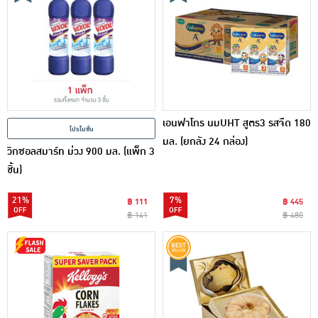
เอนฟาโกร นมUHT สูตร3 รสจืด 180
โปรโมชั่น
มล. (ยกลัง 24 กล่อง)
วิกซอลสมาร์ท ม่วง 900 มล. (แพ็ก 3
ชิ้น)
21%
7%
฿ 111
฿ 445
฿ 141
฿ 480