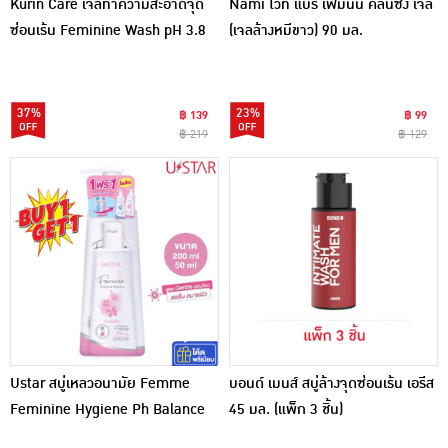
Kurin Care เจลทำความสะอาดจุด
Nami ไวท์ แบร์ เฟมินีน คลีนซิ่ง เจล
ซ่อนเร้น Feminine Wash pH 3.8
(เจลล้างหมีขาว) 90 มล.
Blossom 100 มล.
37%
23%
฿ 139
฿ 99
฿ 219
฿ 129
Ustar สบู่เหลวอนามัย Femme
บอนด์ เมนส์ สบู่ล้างจุดซ่อนเร้น เอรีส
Feminine Hygiene Ph Balance
45 มล. (แพ็ก 3 ชิ้น)
Gentle 200 ml + 50 ml (แพ็ก 2