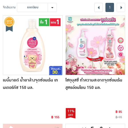
เครื่องปรุงรสและของแห้ง
1
จัดเรียงตาม
ยอดนิยม
ขนมขบเคี้ยว และช็อคโกแลต
อาหารสด ผัก ผลไม้และเบเกอรี่
เบบี้มายด์ น้ำยาล้างจุดซ่อนเร้น เท
โชกุบุสซึ ทำความสะอาดจุดซ่อนเร้น
นเดอร์ทัช 150 มล.
สูตรอ่อนโยน 150 มล.
11%
฿ 85
฿ 155
฿ 95