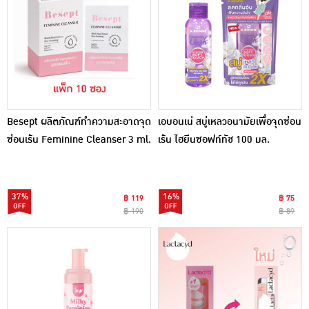
Besept ผลิตภัณฑ์ทําความสะอาดจุด
เอบอนเน่ สบู่เหลวอนามัยเพื่อจุดซ่อน
ซ่อนเร้น Feminine Cleanser 3 ml.
เร้น ไฮยีนซอฟท์ทัช 100 มล.
(แพ็ก 10 ซอง)
37%
16%
฿ 119
฿ 75
฿ 190
฿ 89