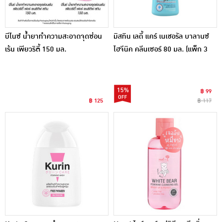
บีไนซ์ น้ำยาทำความสะอาดจุดซ่อน
มิสทิน เลดี้ แคร์ เนเชอรัล บาลานซ์
เร้น เพียวริตี้ 150 มล.
ไฮจีนิค คลีนเซอร์ 80 มล. (แพ็ก 3
ชิ้น)
15%
฿ 99
฿ 125
฿ 117