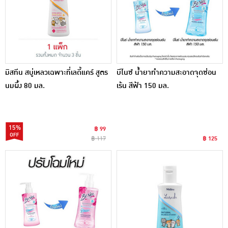
มิสทีน สบู่เหลวเฉพาะที่เลดี้แคร์ สูตร
บีไนซ์ น้ำยาทำความสะอาดจุดซ่อน
นมผึ้ง 80 มล.
เร้น สีฟ้า 150 มล.
15%
฿ 99
฿ 117
฿ 125