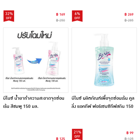
ชิ้น)
32%
6%
฿ 169
฿ 269
฿ 250
฿ 285
บีไนซ์ น้ำยาทำความสะอาดจุดซ่อน
บีไนซ์ ผลิตภัณฑ์เพื่อจุดซ่อนเร้น คูล
เร้น สีชมพู 150 มล.
ลิ่ง แอคทีฟ ฟอร์เซนซิทีฟสกิน 150
มล.
21%
฿ 99
฿ 125
฿ 125