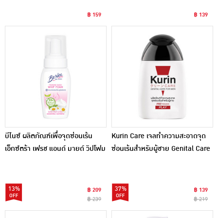
฿ 159
฿ 139
บีไนซ์ ผลิตภัณฑ์เพื่อจุดซ่อนเร้น
Kurin Care เจลทำความสะอาดจุด
เอ็กซ์ตร้า เฟรช แอนด์ มายด์ วิปโฟม
ซ่อนเร้นสำหรับผู้ชาย Genital Care
สีชมพู 120 มล.
For Men Play 90 มล.
13%
37%
฿ 209
฿ 139
฿ 239
฿ 219