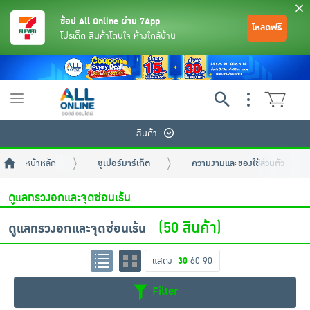
ช้อป All Online ผ่าน 7App
โหลดฟรี
โปรเด็ด สินค้าโดนใจ ห้างใกล้บ้าน
Toggle
navigation
สินค้า
หน้าหลัก
ซูเปอร์มาร์เก็ต
ความงามและของใช้ส่วนตัว
ดูแลทรวงอกและจุดซ่อนเร้น
(50 สินค้า)
ดูแลทรวงอกและจุดซ่อนเร้น
ย้อนกลับ
ย้อนกลับ
ย้อนกลับ
ย้อนกลับ
ย้อนกลับ
ย้อนกลับ
ย้อนกลับ
ย้อนกลับ
ย้อนกลับ
ย้อนกลับ
ย้อนกลับ
แสดง
30
60
90
Filter
เครื่องดื่มและผงชงดื่ม
มือถือ
พระเครื่อง test pop