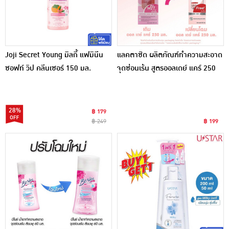
Joji Secret Young มิลกี้ แฟมินีน
แลคตาซิด ผลิตภัณฑ์ทำความสะอาด
ซอฟท์ วิป คลีนเซอร์ 150 มล.
จุดซ่อนเร้น สูตรออลเดย์ แคร์ 250
มล.
28%
฿ 179
฿ 249
฿ 199