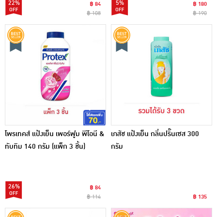
22%
5%
฿ 84
฿ 180
฿ 108
฿ 190
โพรเทคส์ แป้งเย็น เพอร์ฟูม พีโอนี &
เภสัช แป้งเย็น กลิ่นปริ๊นเซส 300
ทับทิม 140 กรัม (แพ็ก 3 ชิ้น)
กรัม
26%
฿ 84
฿ 114
฿ 135