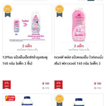
เครื่องปรุงรสและของแห้ง
ขนมขบเคี้ยว และช็อคโกแลต
อาหารสด ผัก ผลไม้และเบเกอรี่
12Plus แป้งเย็นเอ็กซ์ตร้าคูลชมพู
ทเวลฟ์ พลัส แป้งหอมเย็น ไวท์เทนนิ่ง
140 กรัม (แพ็ก 3 ชิ้น)
สโนว์ ฟลาวเวอร์ 140 กรัม (แพ็ก 3
ชิ้น)
6%
6%
฿ 180
฿ 180
฿ 192
฿ 192