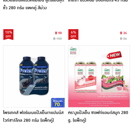
เอเวอร์เซ้นส์แป้งหอมเย็น สูตรเย็นสุด
เทียร่า แป้งหอม ป็อปคันทรี่ 45 กรัม
ขั้ว 280 กรัม แพคคู่ สีม่วง
10%
6%
฿ 90
฿ 34
฿ 100
฿ 36
โพรเทคส์ ฟอร์เมนแป้งเย็นเจแปนนีส
ตรางูแป้งเย็น ซอฟท์แอนด์สมูท 280
ไวท์ชาร์โคล 280 กรัม (แพ็กคู่)
g. (แพ็กคู่)