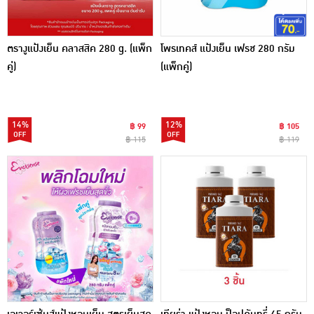
ตรางูแป้งเย็น คลาสสิค 280 g. (แพ็ก
โพรเทคส์ แป้งเย็น เฟรช 280 กรัม
คู่)
(แพ็กคู่)
14%
12%
฿ 99
฿ 105
฿ 115
฿ 119