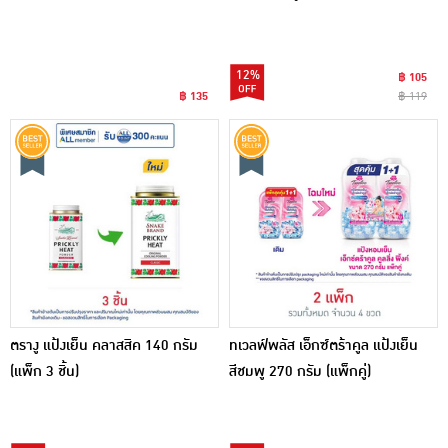
12%
฿ 105
฿ 135
฿ 119
ตรางู แป้งเย็น คลาสสิค 140 กรัม
ทเวลฟ์พลัส เอ็กซ์ตร้าคูล แป้งเย็น
(แพ็ก 3 ชิ้น)
สีชมพู 270 กรัม (แพ็กคู่)