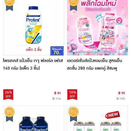
โพรเทคส์ แป้งเย็น เจจู ฟลอรัล เฟรช
เอเวอร์เซ้นส์แป้งหอมเย็น สูตรเย็น
140 กรัม (แพ็ก 3 ชิ้น)
สดชื่น 280 กรัม แพคคู่ สีชมพู
26%
10%
฿ 84
฿ 90
฿ 114
฿ 100