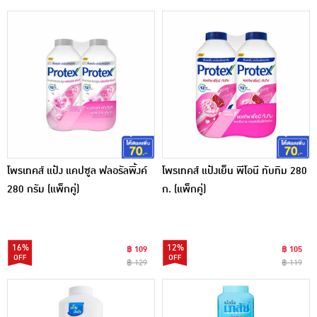
โพรเทคส์ แป้ง แคปซูล ฟลอรัลพิ้งค์
โพรเทคส์ แป้งเย็น พีโอนี ทับทิม 280
280 กรัม (แพ็กคู่)
ก. (แพ็กคู่)
16%
12%
฿ 109
฿ 105
฿ 129
฿ 119