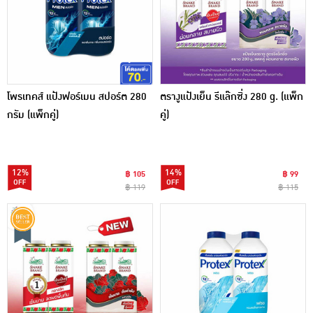
โพรเทคส์ แป้งฟอร์เมน สปอร์ต 280
ตรางูแป้งเย็น รีแล๊กซิ่ง 280 g. (แพ็ก
กรัม (แพ็กคู่)
คู่)
12%
14%
฿ 105
฿ 99
฿ 119
฿ 115