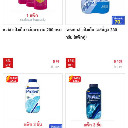
เภสัช แป้งเย็น กลิ่นมาดาม 200 กรัม
โพรเทคส์ แป้งเย็น ไอซ์ซี่คูล 280
กรัม (แพ็กคู่)
6%
12%
฿ 99
฿ 105
฿ 105
฿ 119