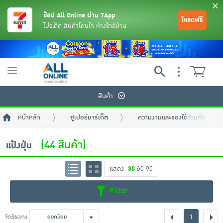
ช้อป All Online ผ่าน 7App
โหลดฟรี
โปรเด็ด สินค้าโดนใจ ห้างใกล้บ้าน
Toggle
navigation
สินค้า
หน้าหลัก
ซูเปอร์มาร์เก็ต
ความงามและของใช้ส่วนตัว
(44 สินค้า)
แป้งฝุ่น
แสดง
30
60
90
ย้อนกลับ
ย้อนกลับ
ย้อนกลับ
ย้อนกลับ
ย้อนกลับ
ย้อนกลับ
ย้อนกลับ
ย้อนกลับ
ย้อนกลับ
ย้อนกลับ
ย้อนกลับ
Filter
เครื่องดื่มและผงชงดื่ม
มือถือ
พระเครื่อง test pop
1
จัดเรียงตาม
ยอดนิยม