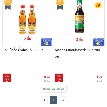
หอยเป๋าฮื้อ น้ำปลาแท้ 300 มล.
ภูเขาทอง ซอสปรุงรสฝาเขียว 200
มล.
2%
5%
฿ 92
฿ 38
฿ 94
฿ 40
แสดง
30
60
90
1