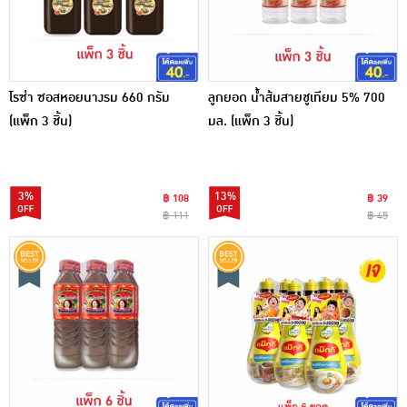
โรซ่า ซอสหอยนางรม 660 กรัม
ลูกยอด น้ำส้มสายชูเทียม 5% 700
(แพ็ก 3 ชิ้น)
มล. (แพ็ก 3 ชิ้น)
3%
13%
฿ 108
฿ 39
฿ 111
฿ 45