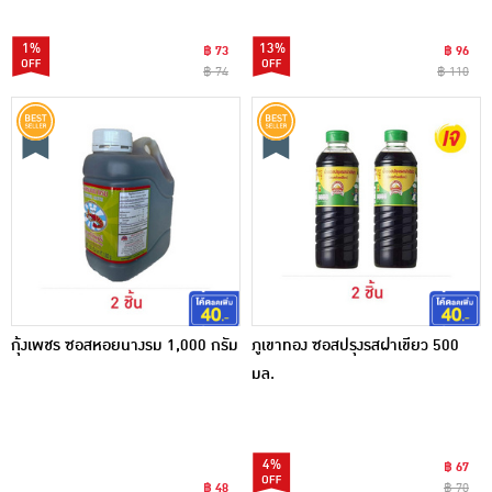
1%
13%
฿ 73
฿ 96
฿ 74
฿ 110
กุ้งเพชร ซอสหอยนางรม 1,000 กรัม
ภูเขาทอง ซอสปรุงรสฝาเขียว 500
มล.
4%
฿ 67
฿ 48
฿ 70