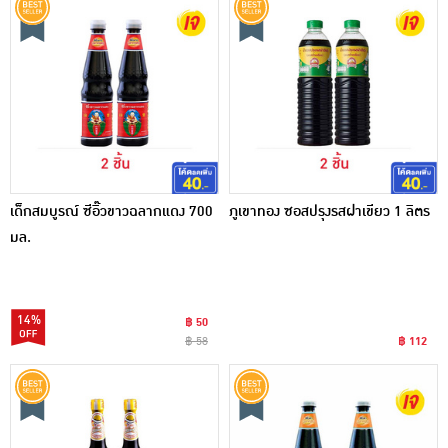
เด็กสมบูรณ์ ซีอิ๊วขาวฉลากแดง 700
ภูเขาทอง ซอสปรุงรสฝาเขียว 1 ลิตร
มล.
14%
฿ 50
฿ 58
฿ 112