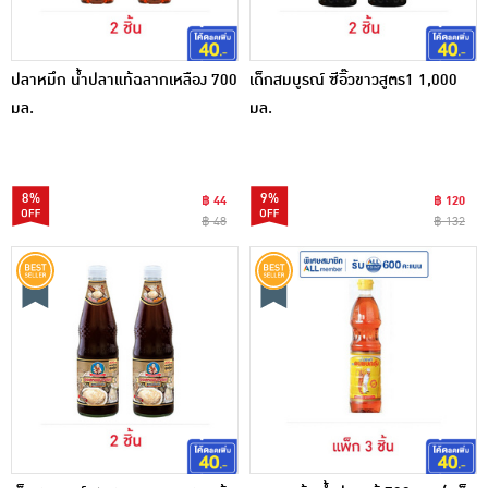
ปลาหมึก น้ำปลาแท้ฉลากเหลือง 700
เด็กสมบูรณ์ ซีอิ๊วขาวสูตร1 1,000
มล.
มล.
8%
9%
฿ 44
฿ 120
฿ 48
฿ 132