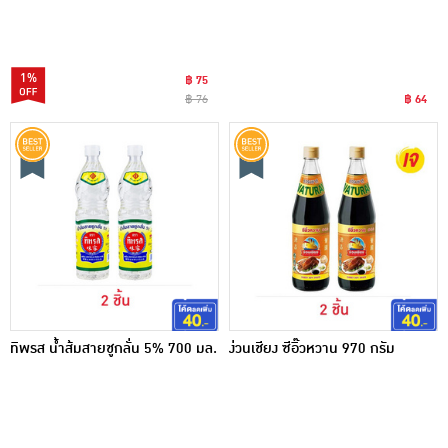
1%
฿ 75
฿ 76
฿ 64
ทิพรส น้ำส้มสายชูกลั่น 5% 700 มล.
ง่วนเชียง ซีอิ๊วหวาน 970 กรัม