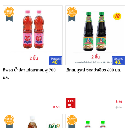
ทิพรส น้ำปลาแท้ฉลากชมพู 700
เด็กสมบูรณ์ ซอสฝาเขียว 600 มล.
มล.
11%
฿ 50
฿ 50
฿ 56