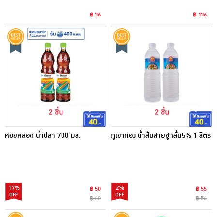
฿ 36
฿ 136
หอยหลอด น้ำปลา 700 มล.
ภูเขาทอง น้ำส้มสายชูกลั่น5% 1 ลิตร
17%
2%
฿ 50
฿ 55
฿ 60
฿ 56