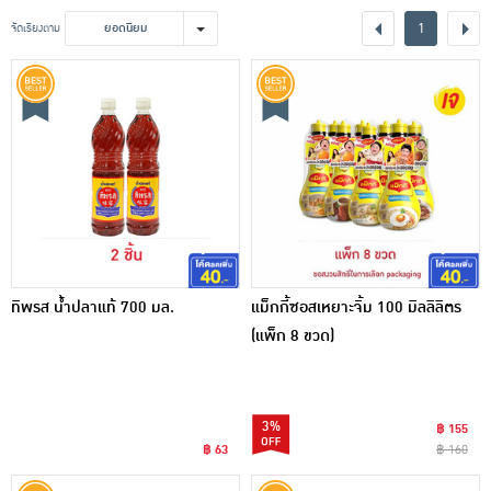
เครื่องปรุงรสและของแห้ง
1
จัดเรียงตาม
ยอดนิยม
ขนมขบเคี้ยว และช็อคโกแลต
อาหารสด ผัก ผลไม้และเบเกอรี่
ทิพรส น้ำปลาแท้ 700 มล.
แม็กกี้ซอสเหยาะจิ้ม 100 มิลลิลิตร
(แพ็ก 8 ขวด)
3%
฿ 155
฿ 63
฿ 160