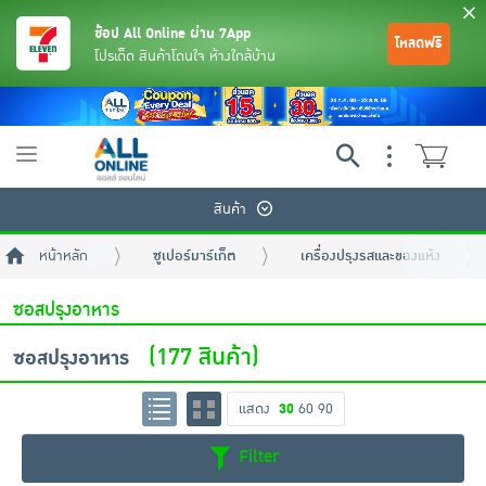
ช้อป All Online ผ่าน 7App
โหลดฟรี
โปรเด็ด สินค้าโดนใจ ห้างใกล้บ้าน
Toggle
navigation
สินค้า
หน้าหลัก
ซูเปอร์มาร์เก็ต
เครื่องปรุงรสและของแห้ง
ซอสปรุงอาหาร
(177 สินค้า)
ซอสปรุงอาหาร
ย้อนกลับ
ย้อนกลับ
ย้อนกลับ
ย้อนกลับ
ย้อนกลับ
ย้อนกลับ
ย้อนกลับ
ย้อนกลับ
ย้อนกลับ
ย้อนกลับ
ย้อนกลับ
แสดง
30
60
90
Filter
เครื่องดื่มและผงชงดื่ม
มือถือ
พระเครื่อง test pop