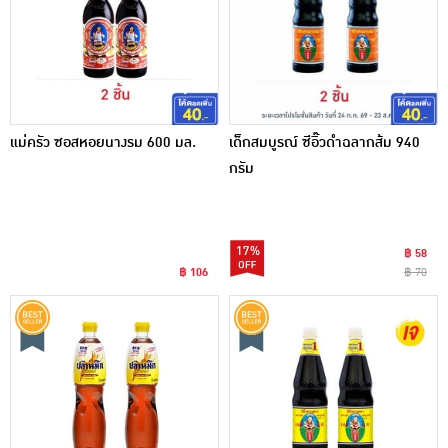
แม่ครัว ซอสหอยนางรม 600 มล.
เด็กสมบูรณ์ ซีอิ๊วดำฉลากส้ม 940
กรัม
17%
฿ 58
฿ 106
฿ 70