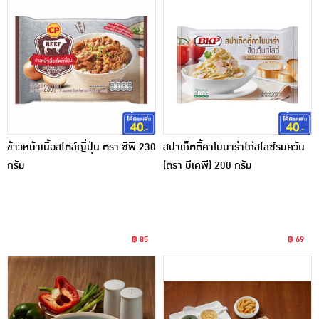
ข้าวหน้าเนื้อสไตล์ญี่ปุ่น ตรา ซีพี 230
สปาเก็ตตี้คาโบนาร่าไก่สไลซ์รมควัน
กรัม
(ตรา บีเคพี) 200 กรัม
฿ 85
฿ 69