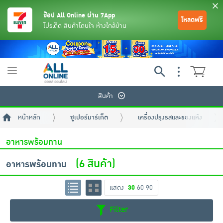
ช้อป All Online ผ่าน 7App
โหลดฟรี
โปรเด็ด สินค้าโดนใจ ห้างใกล้บ้าน
Toggle
navigation
สินค้า
หน้าหลัก
ซูเปอร์มาร์เก็ต
เครื่องปรุงรสและของแห้ง
อาหารพร้อมทาน
(6 สินค้า)
อาหารพร้อมทาน
ย้อนกลับ
ย้อนกลับ
ย้อนกลับ
ย้อนกลับ
ย้อนกลับ
ย้อนกลับ
ย้อนกลับ
ย้อนกลับ
ย้อนกลับ
ย้อนกลับ
ย้อนกลับ
แสดง
30
60
90
Filter
เครื่องดื่มและผงชงดื่ม
มือถือ
พระเครื่อง test pop