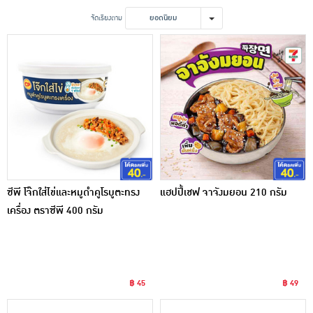
เครื่องปรุงรสและของแห้ง
จัดเรียงตาม
ยอดนิยม
ขนมขบเคี้ยว และช็อคโกแลต
อาหารสด ผัก ผลไม้และเบเกอรี่
ซีพี โจ๊กใส่ไข่และหมูดำคูโรบูตะทรง
แฮปปี้เชฟ จาจังมยอน 210 กรัม
เครื่อง ตราซีพี 400 กรัม
฿ 45
฿ 49