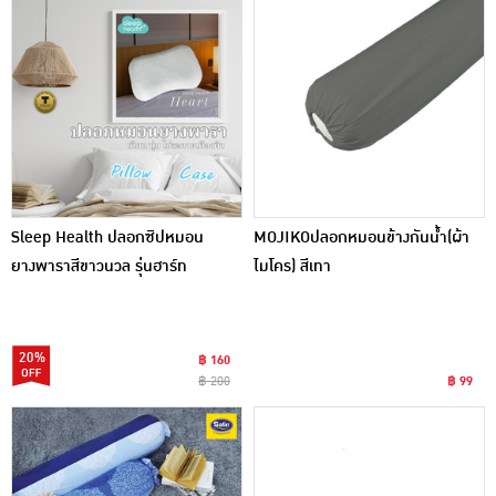
Sleep Health ปลอกซิปหมอน
MOJIKOปลอกหมอนข้างกันน้ำ(ผ้า
ยางพาราสีขาวนวล รุ่นฮาร์ท
ไมโคร) สีเทา
20%
฿ 160
฿ 200
฿ 99