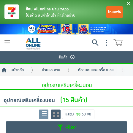
ช้อป All Online ผ่าน 7App
โหลดฟรี
โปรเด็ด สินค้าโดนใจ ห้างใกล้บ้าน
Toggle
navigation
สินค้า
หน้าหลัก
บ้านและสวน
ห้องนอนและเครื่องนอน
อุปกรณ์เสริมเครื่องนอน
(15 สินค้า)
อุปกรณ์เสริมเครื่องนอน
ย้อนกลับ
ย้อนกลับ
ย้อนกลับ
ย้อนกลับ
ย้อนกลับ
ย้อนกลับ
ย้อนกลับ
ย้อนกลับ
ย้อนกลับ
ย้อนกลับ
ย้อนกลับ
แสดง
30
60
90
เครื่องดื่มและผงชงดื่ม
มือถือ
พระเครื่อง test pop
Filter