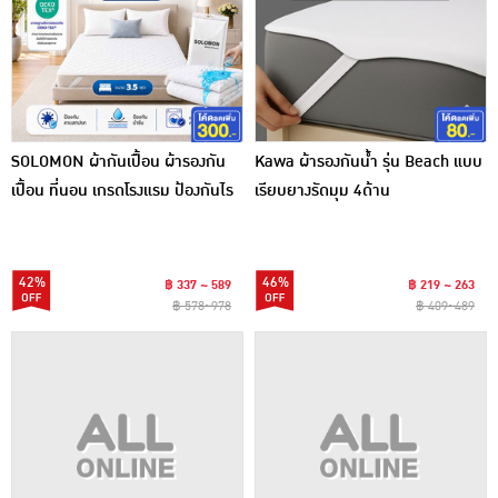
SOLOMON ผ้ากันเปื้อน ผ้ารองกัน
Kawa ผ้ารองกันน้ำ รุ่น Beach แบบ
เปื้อน ที่นอน เกรดโรงแรม ป้องกันไร
เรียบยางรัดมุม 4ด้าน
ฝุ่น สีขาว
42%
46%
฿ 337 ~ 589
฿ 219 ~ 263
฿ 578~978
฿ 409~489