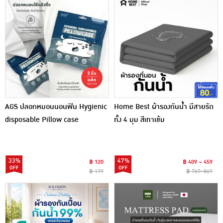
AGS ปลอกหมอนนอนฟิน Hygienic
Home Best ผ้ารองกันน้ำ มีสายรัด
disposable Pillow case
ทั้ง 4 มุม สีเทาเข้ม
33%
47%
฿ 120
฿ 409 ~ 459
฿ 179
฿ 769~869