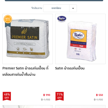
เครื่องปรุงรสและของแห้ง
จัดเรียงตาม
ยอดนิยม
ขนมขบเคี้ยว และช็อคโกแลต
อาหารสด ผัก ผลไม้และเบเกอรี่
Premier Satin ผ้ารองกันเปื้อน ที่
Satin ผ้ารองกันเปื้อน
เคลือบสารกันน้ำซึมผ่าน
48%
71%
฿ 990
฿ 550
฿ 1,900
฿ 1,900