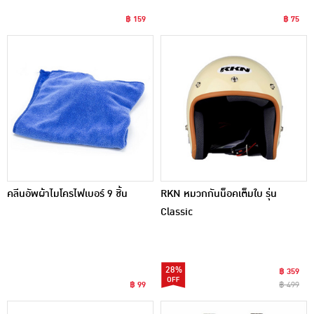
฿ 159
฿ 75
คลีนอัพผ้าไมโครไฟเบอร์ 9 ชิ้น
RKN หมวกกันน็อคเต็มใบ รุ่น
Classic
28%
฿ 359
฿ 99
฿ 499