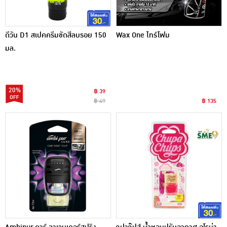
ดีวัน D1 สเปคครีมขัดสีลบรอย 150
Wax One ไทร์โฟม
มล.
20%
฿ 39
฿ 49
฿ 135