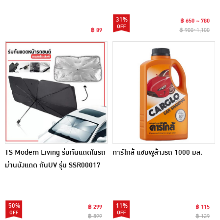
31%
฿ 650 ~ 780
฿ 89
฿ 900~1,100
TS Modern Living ร่มกันแดดในรถ
คาร์โกล้ แชมพูล้างรถ 1000 มล.
ม่านบังแดด กันUV รุ่น SSR00017
50%
11%
฿ 299
฿ 115
฿ 599
฿ 129