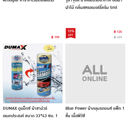
Ambipur คาร์ ลาเวนเดอร์สปริง
จูปาจุ๊ปส์ น้ำหอมปรับอากาศ อโรม่า
ฝาไม้ กลิ่นสตรอเบอร์รี่ครีม 5ml
10%
฿ 125
฿ 199
฿ 139
DUMAX ดูแม็กซ์ ผ้าชามัวร์
Blue Power ผ้าคลุมรถยนต์ แพ็ก 1
อเนกประสงค์ ขนาด 33*43 ซม. 1
ชิ้น เนื้อพีวีซี
ชิ้น