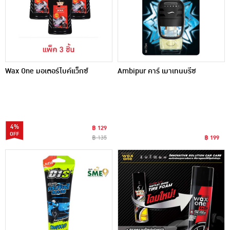
Wax One มอเตอร์ไบค์แว็กซ์
Ambipur คาร์ เมาเทนบรีซ
4%
฿ 129
฿ 135
฿ 199