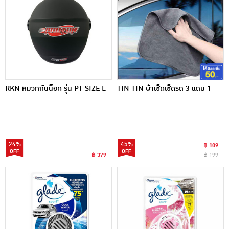
RKN หมวกกันน็อค รุ่น PT SIZE L
TIN TIN ผ้าเช็ดเช็ดรถ 3 แถม 1
24%
45%
฿ 109
฿ 379
฿ 199