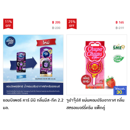
11%
25%
฿ 205
฿ 165
฿ 230
฿ 219
แอมบิเพอร์ คาร์ มินิ กลิ่นมีส-ทีค 2.2
จูปาจุ๊ปส์ แผ่นหอมปรับอากาศ กลิ่น
มล.
สตรอเบอร์รี่ครีม แพ็กคู่