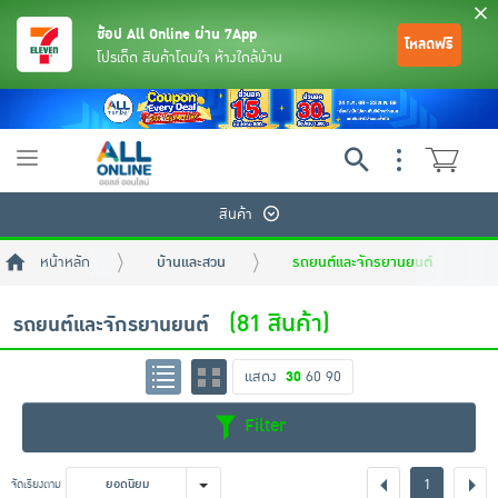
ช้อป All Online ผ่าน 7App
โหลดฟรี
โปรเด็ด สินค้าโดนใจ ห้างใกล้บ้าน
Toggle
navigation
สินค้า
หน้าหลัก
บ้านและสวน
รถยนต์และจักรยานยนต์
(81 สินค้า)
รถยนต์และจักรยานยนต์
แสดง
30
60
90
ย้อนกลับ
ย้อนกลับ
ย้อนกลับ
ย้อนกลับ
ย้อนกลับ
ย้อนกลับ
ย้อนกลับ
ย้อนกลับ
ย้อนกลับ
ย้อนกลับ
ย้อนกลับ
Filter
เครื่องดื่มและผงชงดื่ม
มือถือ
พระเครื่อง test pop
1
จัดเรียงตาม
ยอดนิยม