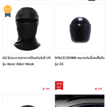
เครื่องปรุงรสและของแห้ง
ขนมขบเคี้ยว และช็อคโกแลต
อาหารสด ผัก ผลไม้และเบเกอรี่
GQ โม่งระบายอากาศป้องกันรังสี UV
SPACECROWN หมวกกันน็อคเต็มใบ
รุ่น Basic Biker Mask
รุ่น EX
24%
฿ 199
฿ 379