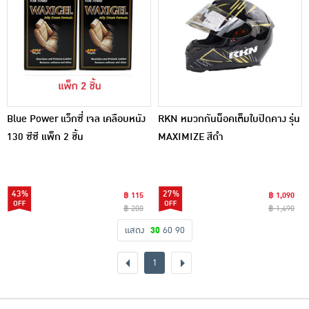
Blue Power แว็กซี่ เจล เคลือบหนัง
RKN หมวกกันน็อคเต็มใบปิดคาง รุ่น
130 ซีซี แพ็ก 2 ชิ้น
MAXIMIZE สีดำ
43%
27%
฿ 115
฿ 1,090
฿ 200
฿ 1,490
แสดง
30
60
90
1