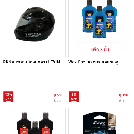
RKNหมวกกันน็อคปิดคาง LEVIN
Wax One มอเตอร์ไบค์แชมพู
13%
6%
฿ 690
฿ 110
฿ 790
฿ 117