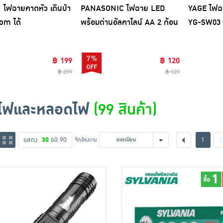
 ไฟฉายคาดหัว เดินป่า
PANASONIC ไฟฉาย LED
YAGE ไฟ
om ได้
พร้อมถ่านอัลคาไลน์ AA 2 ก้อน
YG-SW03
7%
฿ 199
฿ 120
฿ 299
฿ 129
ไฟและหลอดไฟ
(99 สินค้า)
แสดง
30
60
90
1
2
จัดเรียงตาม
ยอดนิยม