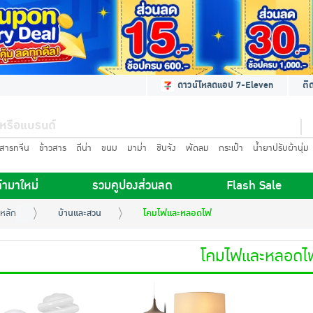
ดาวน์โหลดแอป 7-Eleven
ติ
นสารทจีน
ข้าวสาร
ดีน่า
ขนม
มาม่า
ชินจัง
พัดลม
กระเป๋า
น้ำยาปรับผ้านุ่ม
้ามาใหม่
รวมคูปองส่วนลด
Flash Sale
หลัก
บ้านและสวน
โคมไฟและหลอดไฟ
โคมไฟและหลอดไ