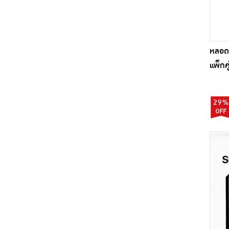
หลอด
แพ็กคู
29%