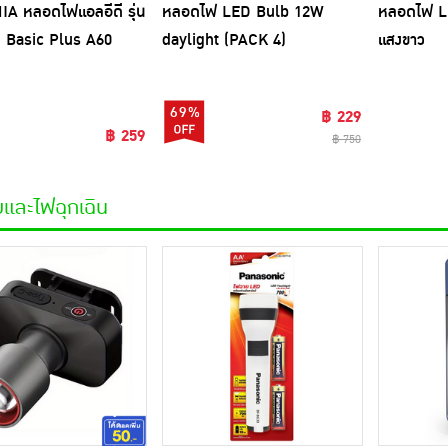
A หลอดไฟแอลอีดี รุ่น
หลอดไฟ LED Bulb 12W
หลอดไฟ L
 Basic Plus A60
daylight (PACK 4)
แสงขาว
ั้ว E27 DL
69%
฿ 229
฿ 259
฿ 750
และไฟฉุกเฉิน