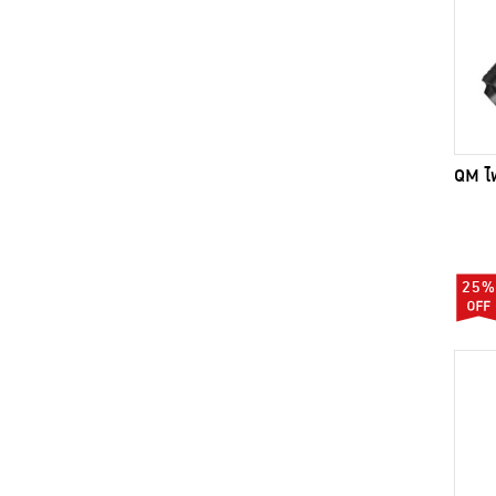
QM ไ
25%