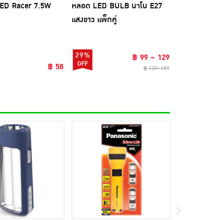
ED Racer 7.5W
หลอด LED BULB นาโน E27
หลอดไฟ LED
แสงขาว แพ็กคู่
daylight (P
29%
61%
฿ 99 ~ 129
฿ 58
฿ 139~159