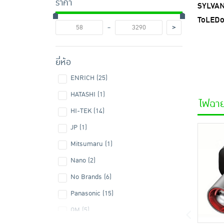
ราคา
SYLVANI
ToLEDo
-
>
10.5W ข
ยี่ห้อ
ENRICH (25)
HATASHI (1)
ไฟฉาย
HI-TEK (14)
JP (1)
Mitsumaru (1)
Nano (2)
No Brands (6)
Panasonic (15)
QM (5)