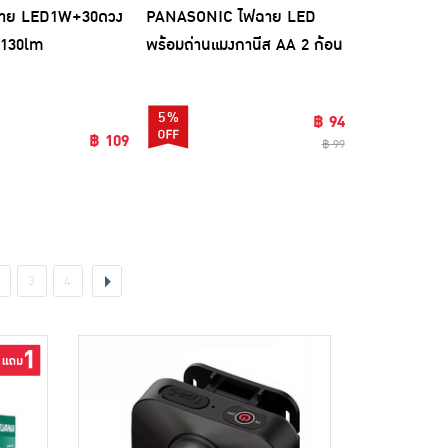
ฉาย LED1W+30ดวง
PANASONIC ไฟฉาย LED
ไฟ Solar ติด
 130lm
พร้อมถ่านแมงกานีส AA 2 ก้อน
โหมด
5%
฿ 94
฿ 109
฿ 99
3
4