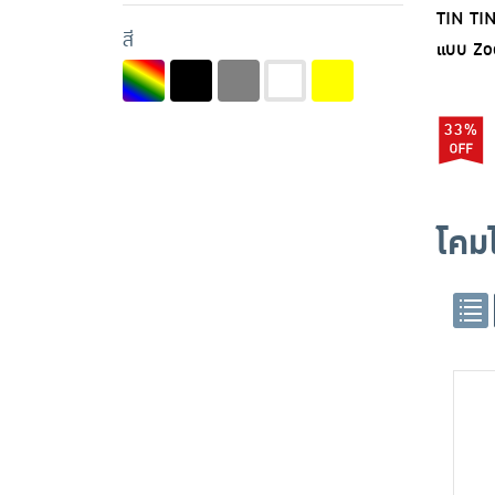
Racer (18)
TIN TIN
สี
Solarclip (1)
แบบ Zo
SYLVANIA (3)
TIN TIN (1)
33%
Toshiba (2)
TS Modern Living (1)
YAGE (3)
โคม