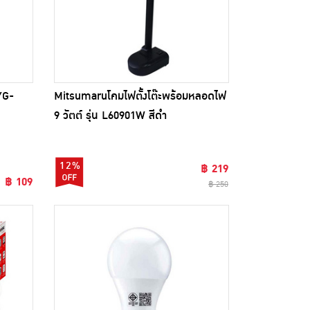
YG-
Mitsumaruโคมไฟตั้งโต๊ะพร้อมหลอดไฟ
9 วัตต์ รุ่น L60901W สีดำ
12%
฿ 219
฿ 109
฿ 250