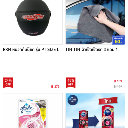
RKN หมวกกันน็อค รุ่น PT SIZE L
TIN TIN ผ้าเช็ดเช็ดรถ 3 แถม 1
24%
45%
฿ 109
฿ 379
฿ 199