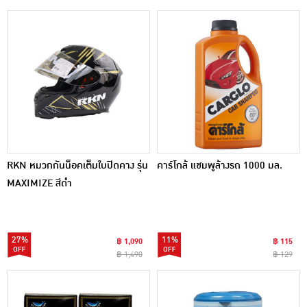
RKN หมวกกันน็อคเต็มใบปิดคาง รุ่น
คาร์โกล้ แชมพูล้างรถ 1000 มล.
MAXIMIZE สีดำ
27%
11%
฿ 1,090
฿ 115
฿ 1,490
฿ 129