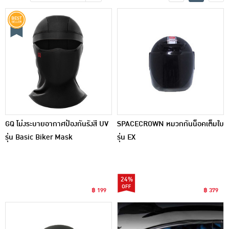
เครื่องปรุงรสและของแห้ง
ขนมขบเคี้ยว และช็อคโกแลต
อาหารสด ผัก ผลไม้และเบเกอรี่
GQ โม่งระบายอากาศป้องกันรังสี UV
SPACECROWN หมวกกันน็อคเต็มใบ
รุ่น Basic Biker Mask
รุ่น EX
24%
฿ 199
฿ 379