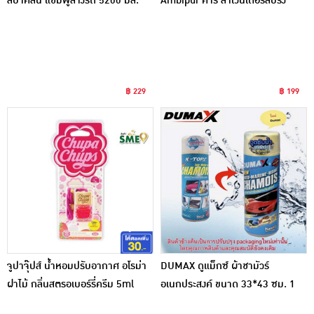
สปาคลีน แชมพูล้างรถ 5200 มล.
Ambipur คาร์ ลาเวนเดอร์สปริง
฿ 229
฿ 199
จูปาจุ๊ปส์ น้ำหอมปรับอากาศ อโรม่า
DUMAX ดูแม็กซ์ ผ้าชามัวร์
ฝาไม้ กลิ่นสตรอเบอร์รี่ครีม 5ml
อเนกประสงค์ ขนาด 33*43 ซม. 1
ชิ้น