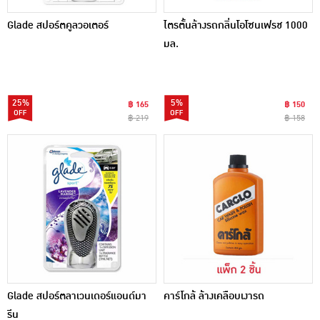
Glade สปอร์ตคูลวอเตอร์
ไตรตั้นล้างรถกลิ่นโอโซนเฟรช 1000
มล.
25%
5%
฿ 165
฿ 150
฿ 219
฿ 158
Glade สปอร์ตลาเวนเดอร์แอนด์มา
คาร์โกล้ ล้างเคลือบเงารถ
รีน