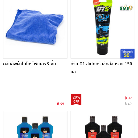
คลีนอัพผ้าไมโครไฟเบอร์ 9 ชิ้น
ดีวัน D1 สเปคครีมขัดสีลบรอย 150
มล.
20%
฿ 39
฿ 99
฿ 49