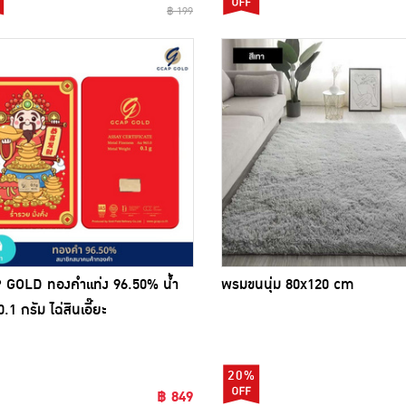
฿ 199
 GOLD ทองคำแท่ง 96.50% น้ำ
พรมขนนุ่ม 80x120 cm
.1 กรัม ไฉ่สินเอี๊ยะ
20%
฿ 849