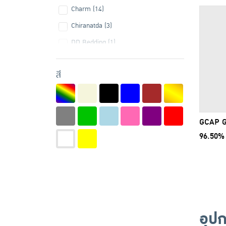
Charm (14)
Chiranatda (3)
DD Bedding (1)
Easy&Smart (8)
สี
Eco latex (2)
GCAP (3)
GCAP GOLD (28)
GCAP G
Hanky House (1)
96.50% 
Home trend (1)
Sweeth
HomeBest (2)
HUS (2)
Joyuse (3)
Khirivana (2)
อุป
King's Stella (4)