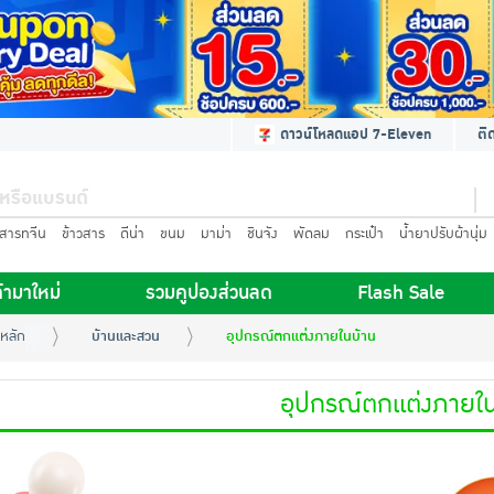
ดาวน์โหลดแอป 7-Eleven
ติ
นสารทจีน
ข้าวสาร
ดีน่า
ขนม
มาม่า
ชินจัง
พัดลม
กระเป๋า
น้ำยาปรับผ้านุ่ม
้ามาใหม่
รวมคูปองส่วนลด
Flash Sale
หลัก
บ้านและสวน
อุปกรณ์ตกแต่งภายในบ้าน
อุปกรณ์ตกแต่งภายใน