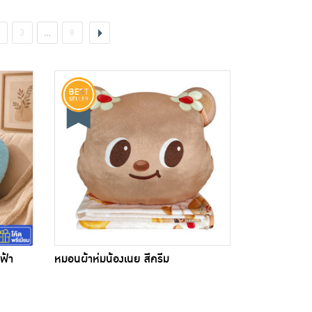
3
…
8
ฟ้า
หมอนผ้าห่มน้องเนย สีครีม