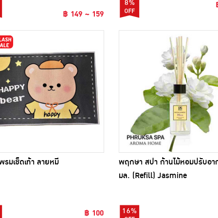
8%
฿ 149 ~ 159
รมเช็ดเท้า ลายหมี
พฤกษา สปา ก้านไม้หอมปรับอา
มล. (Refill) Jasmine
16%
฿ 100