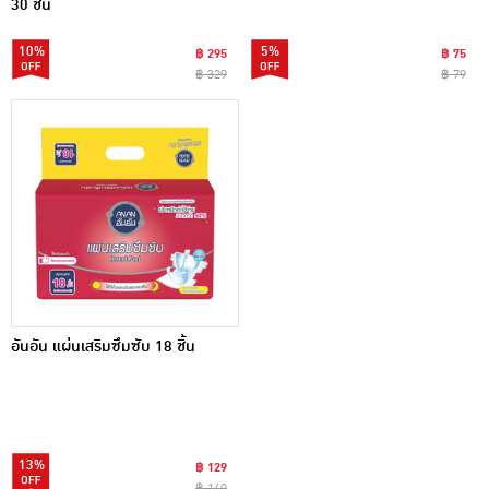
30 ชิ้น
10%
5%
฿ 295
฿ 75
฿ 329
฿ 79
อันอัน แผ่นเสริมซึมซับ 18 ชิ้น
13%
฿ 129
฿ 149