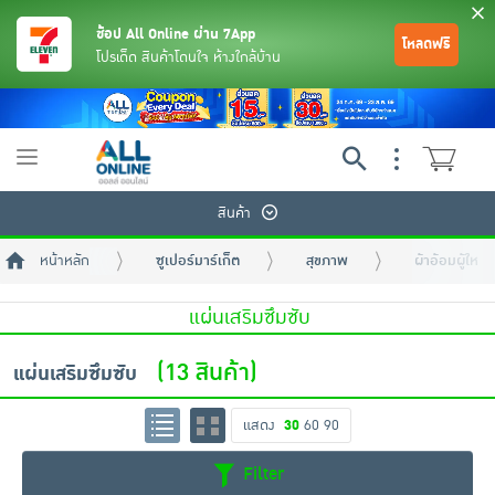
ช้อป All Online ผ่าน 7App
โหลดฟรี
โปรเด็ด สินค้าโดนใจ ห้างใกล้บ้าน
Toggle
navigation
สินค้า
หน้าหลัก
ซูเปอร์มาร์เก็ต
สุขภาพ
ผ้าอ้อมผู้ใหญ่
แผ่นเสริมซึมซับ
(13 สินค้า)
แผ่นเสริมซึมซับ
ย้อนกลับ
ย้อนกลับ
ย้อนกลับ
ย้อนกลับ
ย้อนกลับ
ย้อนกลับ
ย้อนกลับ
ย้อนกลับ
ย้อนกลับ
ย้อนกลับ
ย้อนกลับ
แสดง
30
60
90
เครื่องดื่มและผงชงดื่ม
มือถือ
พระเครื่อง test pop
Filter