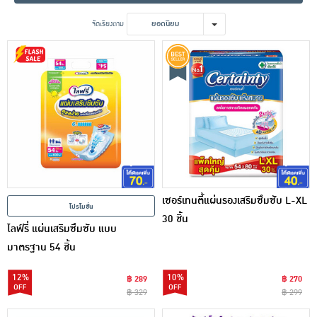
เครื่องปรุงรสและของแห้ง
จัดเรียงตาม
ยอดนิยม
ขนมขบเคี้ยว และช็อคโกแลต
อาหารสด ผัก ผลไม้และเบเกอรี่
เซอร์เทนตี้แผ่นรองเสริมซึมซับ L-XL
โปรโมชั่น
30 ชิ้น
ไลฟ์รี่ แผ่นเสริมซึมซับ แบบ
มาตรฐาน 54 ชิ้น
12%
10%
฿ 289
฿ 270
฿ 329
฿ 299