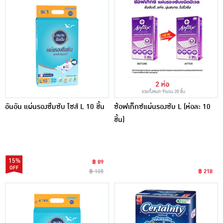
อันอัน แผ่นรองซึมซับ ไซส์ L 10 ชิ้น
ซ้อฟเท็กซ์แผ่นรองซับ L (ห่อละ 10
ชิ้น)
15%
฿ 89
฿ 105
฿ 218