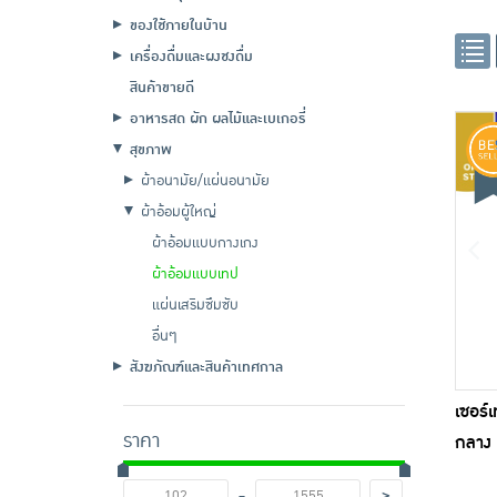
ของใช้ภายในบ้าน
เครื่องดื่มและผงชงดื่ม
สินค้าขายดี
อาหารสด ผัก ผลไม้และเบเกอรี่
สุขภาพ
ผ้าอนามัย/แผ่นอนามัย
ผ้าอ้อมผู้ใหญ่
ผ้าอ้อมแบบกางเกง
ผ้าอ้อมแบบเทป
แผ่นเสริมซึมซับ
อื่นๆ
สังฆภัณฑ์และสินค้าเทศกาล
เซอร์
ราคา
กลาง 
-
>