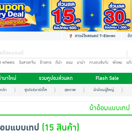
ดาวน์โหลดแอป 7-Eleven
ติ
t wheels
วันสารทจีน
ข้าวสาร
ดีน่า
ขนม
มาม่า
กางเกงชินจัง
พัดลม
แก้
้ามาใหม่
รวมคูปองส่วนลด
Flash Sale
หลัก
ซูเปอร์มาร์เก็ต
สุขภาพ
ผ้าอ้อมผู้ใหญ่
ผ้าอ้อมแบบเทป
อ้อมแบบเทป
(15 สินค้า)