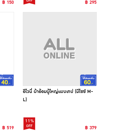
฿ 150
฿ 295
อีโวนี่ ผ้าอ้อมผู้ใหญ่แบบเทป (มีไซซ์ M-
L)
11%
฿ 519
฿ 379