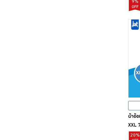
9%
ผ้าอ้อ
XXL 7
20%