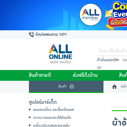
ติดต่อสอบถาม 1371
คำค้นยอดฮิต
ho
นุ่ม
สินค้าขายดี
ส่งฟรีถึงบ้าน
สินค
สินค้า
หน้า
ซูเปอร์มาร์เก็ต
ขนมขบเคี้ยว และช็อคโกแลต
ความงามและของใช้ส่วนตัว
ผ้า
เครื่องปรุงรสและของแห้ง