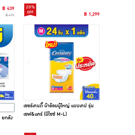
20%
฿ 439
฿ 1,299
฿ 479
เซอร์เทนตี้ ผ้าอ้อมผู้ใหญ่ แบบเทป รุ่น
เซฟ&แคร์ (มีไซซ์ M-L)
ป ยกลัง