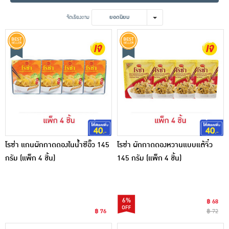
เครื่องปรุงรสและของแห้ง
จัดเรียงตาม
ยอดนิยม
ขนมขบเคี้ยว และช็อคโกแลต
อาหารสด ผัก ผลไม้และเบเกอรี่
โรซ่า แกนผักกาดดองในน้ำซีอิ๊ว 145
โรซ่า ผักกาดดองหวานแบบแต้จิ๋ว
กรัม (แพ็ก 4 ชิ้น)
145 กรัม (แพ็ก 4 ชิ้น)
6%
฿ 68
฿ 76
฿ 72