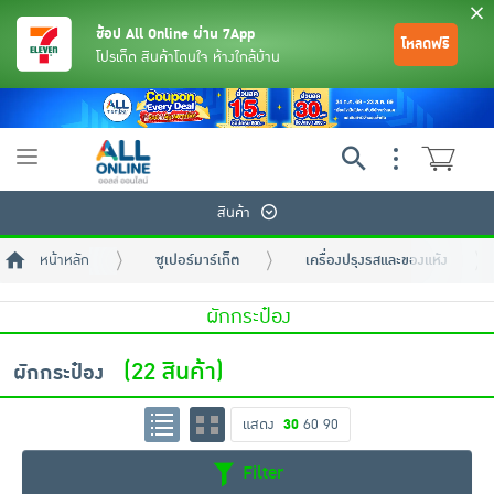
ช้อป All Online ผ่าน 7App
โหลดฟรี
โปรเด็ด สินค้าโดนใจ ห้างใกล้บ้าน
Toggle
navigation
สินค้า
หน้าหลัก
ซูเปอร์มาร์เก็ต
เครื่องปรุงรสและของแห้ง
ผักกระป๋อง
(22 สินค้า)
ผักกระป๋อง
ย้อนกลับ
ย้อนกลับ
ย้อนกลับ
ย้อนกลับ
ย้อนกลับ
ย้อนกลับ
ย้อนกลับ
ย้อนกลับ
ย้อนกลับ
ย้อนกลับ
ย้อนกลับ
แสดง
30
60
90
เครื่องดื่มและผงชงดื่ม
มือถือ
พระเครื่อง test pop
Filter