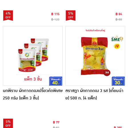
4%
5%
฿ 115
฿ 84
฿ 120
฿ 88
นกพิราบ ผักกาดดองเปรี้ยวคัดพิเศษ
ตราชฎา ผักกาดดอง 3 รส (เกี้ยมฉ่า
250 กรัม (แพ็ก 3 ชิ้น)
ย) 500 ก. (4 แพ็ก)
5%
฿ 77
฿ 81
฿ 385