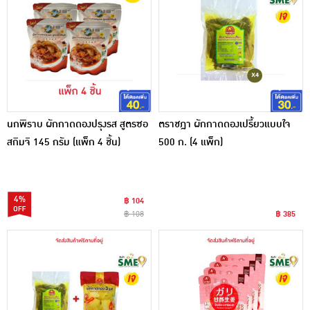
นกพิราบ ผักกาดดองปรุงรส สูตรซอ
ตราชฎา ผักกาดดองเปรี้ยวแบบใจ
สกิมจิ 145 กรัม (แพ็ก 4 ชิ้น)
500 ก. (4 แพ็ก)
4%
฿ 104
฿ 108
฿ 385