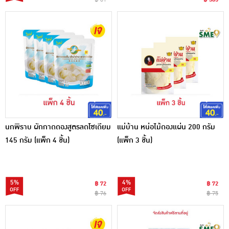
นกพิราบ ผักกาดดองสูตรลดโซเดียม
แม่บ้าน หน่อไม้ดองแผ่น 200 กรัม
145 กรัม (แพ็ก 4 ชิ้น)
(แพ็ก 3 ชิ้น)
5%
4%
฿ 72
฿ 72
฿ 76
฿ 75