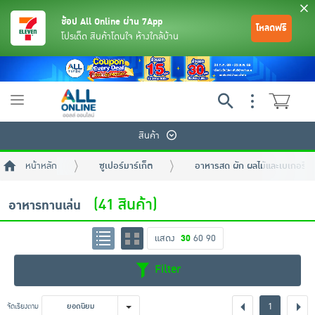
ช้อป All Online ผ่าน 7App
โหลดฟรี
โปรเด็ด สินค้าโดนใจ ห้างใกล้บ้าน
Toggle
navigation
สินค้า
หน้าหลัก
ซูเปอร์มาร์เก็ต
อาหารสด ผัก ผลไม้และเบเกอรี่
(41 สินค้า)
อาหารทานเล่น
แสดง
30
60
90
ย้อนกลับ
ย้อนกลับ
ย้อนกลับ
ย้อนกลับ
ย้อนกลับ
ย้อนกลับ
ย้อนกลับ
ย้อนกลับ
ย้อนกลับ
ย้อนกลับ
ย้อนกลับ
Filter
เครื่องดื่มและผงชงดื่ม
มือถือ
พระเครื่อง test pop
1
จัดเรียงตาม
ยอดนิยม