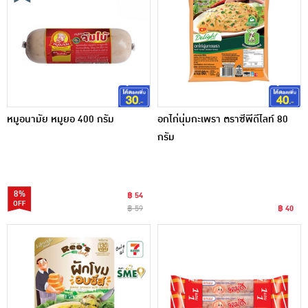
หมูอนามัย หมูยอ 400 กรัม
อกไก่นุ่มกะเพรา ตราซีพีดีไลท์ 80
กรัม
8%
฿ 54
฿ 59
฿ 40