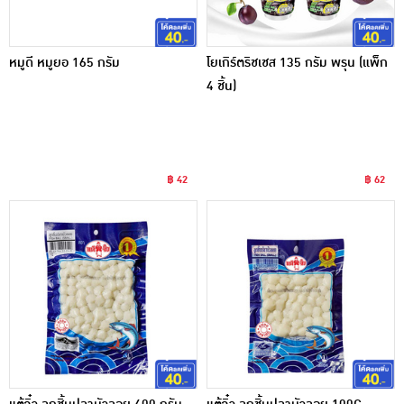
หมูดี หมูยอ 165 กรัม
โยเกิร์ตริชเชส 135 กรัม พรุน (แพ็ก
4 ชิ้น)
฿ 42
฿ 62