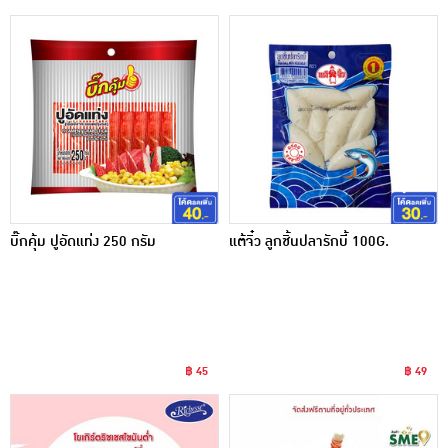
บิ๊กคุ้ม ปูอัดแท่ง 250 กรัม
แต้จิ๋ว ลูกชิ้นปลารักบี้ 100G.
฿ 45
฿ 49