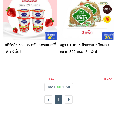
โยเกิร์ตริชเชส 135 กรัม สตรอเบอร์รี่
ชฎา OTOP ไชโป้วหวาน ชนิดฝอย
(แพ็ก 4 ชิ้น)
ขนาด 500 กรัม (2 แพ็ก)
฿ 62
฿ 229
แสดง
30
60
90
1