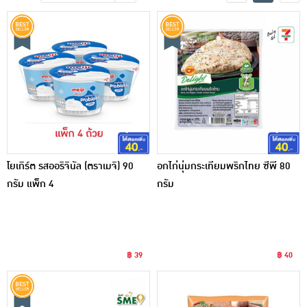
เครื่องปรุงรสและของแห้ง
ขนมขบเคี้ยว และช็อคโกแลต
อาหารสด ผัก ผลไม้และเบเกอรี่
โยเกิร์ต รสออริจินัล (ตราเมจิ) 90
อกไก่นุ่มกระเทียมพริกไทย ซีพี 80
กรัม แพ็ก 4
กรัม
฿ 39
฿ 40