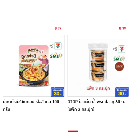
฿ 39
฿ 39
มักกะโรนีชีสเบคอน รีโอส์ เดลิ 100
OTOP ป้าแว่น น้ำพริกปลาทู 60 ก.
กรัม
(แพ็ก 3 กระปุก)