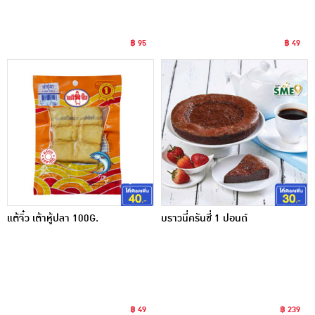
฿ 95
฿ 49
แต้จิ๋ว เต้าหู้ปลา 100G.
บราวนี่ครันชี่ 1 ปอนด์
฿ 49
฿ 239