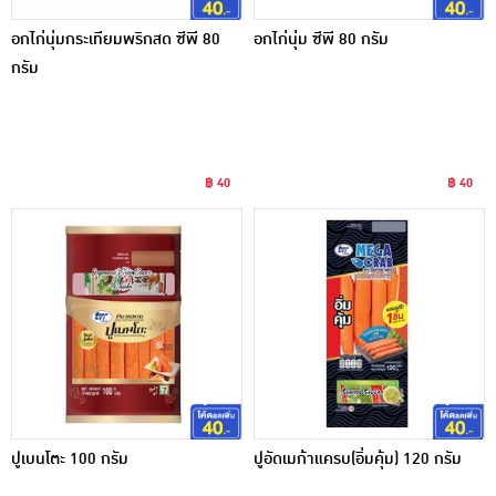
อกไก่นุ่มกระเทียมพริกสด ซีพี 80
อกไก่นุ่ม ซีพี 80 กรัม
กรัม
฿ 40
฿ 40
ปูเบนโตะ 100 กรัม
ปูอัดเมก้าแครบ(อิ่มคุ้ม) 120 กรัม