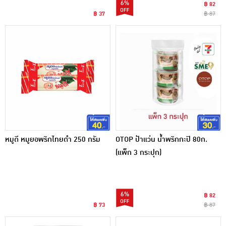
6%
฿ 82
฿ 37
฿ 87
หมูดี หมูยอพริกไทยดำ 250 กรัม
OTOP ป้าแว่น น้ำพริกกะปิ 80ก.
(แพ็ก 3 กระปุก)
6%
฿ 82
฿ 73
฿ 87