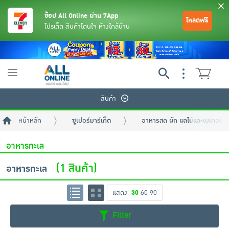
ช้อป All Online ผ่าน 7App
โหลดฟรี
โปรเด็ด สินค้าโดนใจ ห้างใกล้บ้าน
Toggle
navigation
สินค้า
หน้าหลัก
ซูเปอร์มาร์เก็ต
อาหารสด ผัก ผลไม้และเบเกอรี่
อาหารทะเล
(1 สินค้า)
อาหารทะเล
ย้อนกลับ
ย้อนกลับ
ย้อนกลับ
ย้อนกลับ
ย้อนกลับ
ย้อนกลับ
ย้อนกลับ
ย้อนกลับ
ย้อนกลับ
ย้อนกลับ
ย้อนกลับ
แสดง
30
60
90
Filter
เครื่องดื่มและผงชงดื่ม
มือถือ
พระเครื่อง test pop