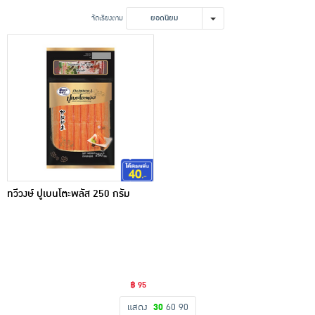
เครื่องปรุงรสและของแห้ง
จัดเรียงตาม
ยอดนิยม
ขนมขบเคี้ยว และช็อคโกแลต
อาหารสด ผัก ผลไม้และเบเกอรี่
ทวีวงษ์ ปูเบนโตะพลัส 250 กรัม
฿ 95
แสดง
30
60
90