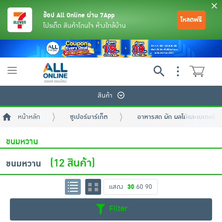
ช้อป All Online ผ่าน 7App
โหลดฟรี
โปรเด็ด สินค้าโดนใจ ห้างใกล้บ้าน
Toggle
navigation
สินค้า
หน้าหลัก
ซูเปอร์มาร์เก็ต
อาหารสด ผัก ผลไม้และเบเกอรี่
ขนมหวาน
(12 สินค้า)
ขนมหวาน
ย้อนกลับ
ย้อนกลับ
ย้อนกลับ
ย้อนกลับ
ย้อนกลับ
ย้อนกลับ
ย้อนกลับ
ย้อนกลับ
ย้อนกลับ
ย้อนกลับ
ย้อนกลับ
แสดง
30
60
90
Filter
เครื่องดื่มและผงชงดื่ม
มือถือ
พระเครื่อง test pop