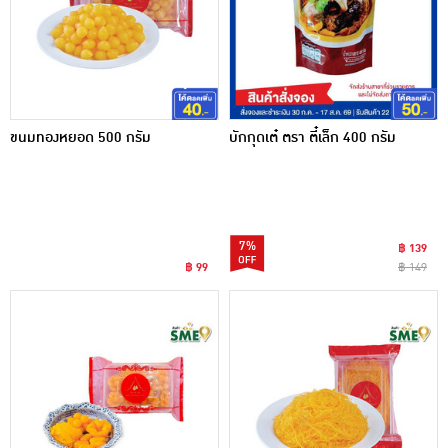
ขนมทองหยอด 500 กรัม
บักกุดเต๋ ตรา ตี๋เล็ก 400 กรัม
7%
฿ 139
฿ 99
฿ 149