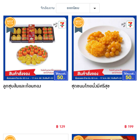
เครื่องปรุงรสและของแห้ง
จัดเรียงตาม
ยอดนิยม
ขนมขบเคี้ยว และช็อคโกแลต
อาหารสด ผัก ผลไม้และเบเกอรี่
ลูกชุบส้มและก้อนทอง
ชุดขนมไทยมั่งมีศรีสุข
฿ 129
฿ 199